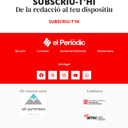
SUBSCRIU-T'HI
De la redacció al teu dispositiu
SUBSCRIU-T'HI
Qui som
Contacte
Serveis de Publicitat
Hemeroteca
Avís legal
Els nostres socis
Col·labora