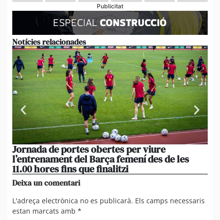
Publicitat
Notícies relacionades
Jornada de portes obertes per viure
La
l’entrenament del Barça femení des de les
tu
11.00 hores fins que finalitzi
que
Deixa un comentari
L'adreça electrònica no es publicarà.
Els camps necessaris
estan marcats amb
*