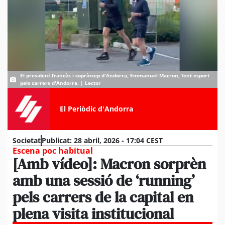
El president francès i copríncep d'Andorra, Emmanuel Macron, fent esport
pels carrers d'Andorra. | Lector
El Periòdic d'Andorra
Societat
Publicat:
28 abril, 2026 - 17:04 CEST
Escena poc habitual
[Amb vídeo]: Macron sorprèn
amb una sessió de ‘running’
pels carrers de la capital en
plena visita institucional