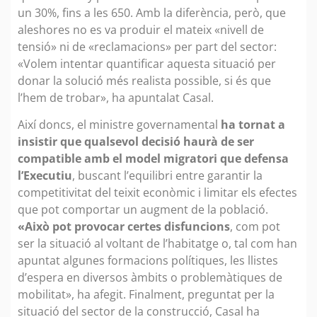
un 30%, fins a les 650. Amb la diferència, però, que
aleshores no es va produir el mateix «nivell de
tensió» ni de «reclamacions» per part del sector:
«Volem intentar quantificar aquesta situació per
donar la solució més realista possible, si és que
l’hem de trobar», ha apuntalat Casal.
Així doncs, el ministre governamental
ha tornat a
insistir que qualsevol decisió haurà de ser
compatible amb el model migratori que defensa
l’Executiu
, buscant l’equilibri entre garantir la
competitivitat del teixit econòmic i limitar els efectes
que pot comportar un augment de la població.
«Això pot provocar certes disfuncions
, com pot
ser la situació al voltant de l’habitatge o, tal com han
apuntat algunes formacions polítiques, les llistes
d’espera en diversos àmbits o problemàtiques de
mobilitat», ha afegit. Finalment, preguntat per la
situació del sector de la construcció, Casal ha