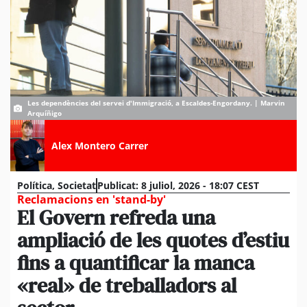
Les dependències del servei d'Immigració, a Escaldes-Engordany. | Marvin
Arquíñigo
Alex Montero Carrer
Política
,
Societat
Publicat:
8 juliol, 2026 - 18:07 CEST
Reclamacions en 'stand-by'
El Govern refreda una
ampliació de les quotes d’estiu
fins a quantificar la manca
«real» de treballadors al