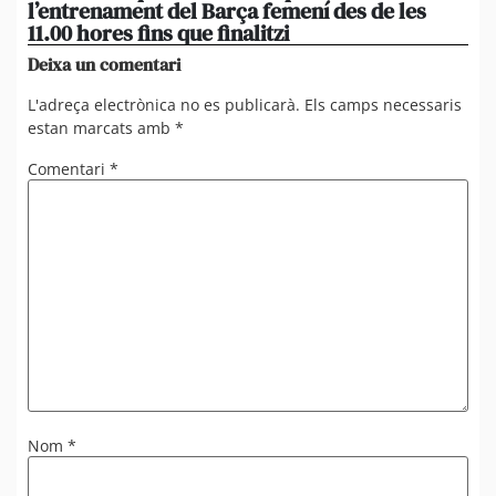
l’entrenament del Barça femení des de les
tu
11.00 hores fins que finalitzi
que
Deixa un comentari
L'adreça electrònica no es publicarà.
Els camps necessaris
estan marcats amb
*
Comentari
*
Nom
*