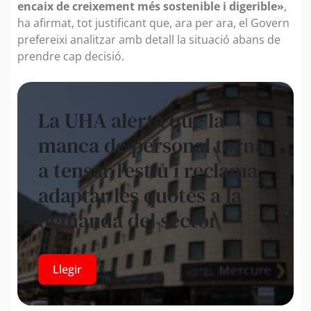
encaix de creixement més sostenible i digerible»
,
ha afirmat, tot justificant que, ara per ara, el Govern
prefereixi analitzar amb detall la situació abans de
prendre cap decisió.
La UHA alerta que la
manca de personal torna
a tensar l’estiu i reclama
adaptar les quotes a la
demanda del sector
Llegir