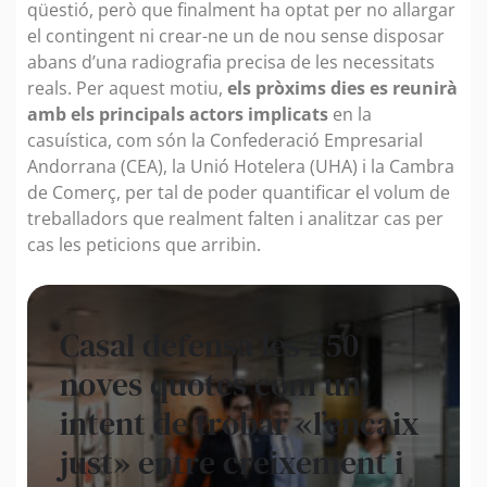
qüestió, però que finalment ha optat per no allargar
el contingent ni crear-ne un de nou sense disposar
abans d’una radiografia precisa de les necessitats
reals. Per aquest motiu,
els pròxims dies es reunirà
amb els principals actors implicats
en la
casuística, com són la Confederació Empresarial
Andorrana (CEA), la Unió Hotelera (UHA) i la Cambra
de Comerç, per tal de poder quantificar el volum de
treballadors que realment falten i analitzar cas per
cas les peticions que arribin.
Casal defensa les 250
noves quotes com un
intent de trobar «l’encaix
just» entre creixement i