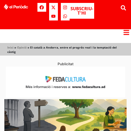
SUBSCRIU-
T'HI
Inici
»
Opinió
»
El català a Andorra, entre el progrés real i la temptació del
càstig
Publicitat