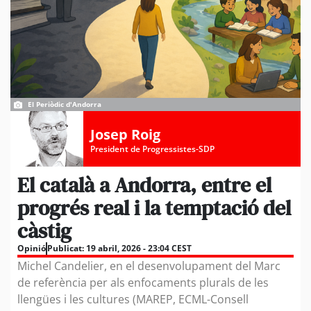
El Periòdic d'Andorra
Josep Roig
President de Progressistes-SDP
El català a Andorra, entre el
progrés real i la temptació del
càstig
Opinió
Publicat:
19 abril, 2026 - 23:04 CEST
Michel Candelier, en el desenvolupament del Marc
de referència per als enfocaments plurals de les
llengües i les cultures (MAREP, ECML-Consell