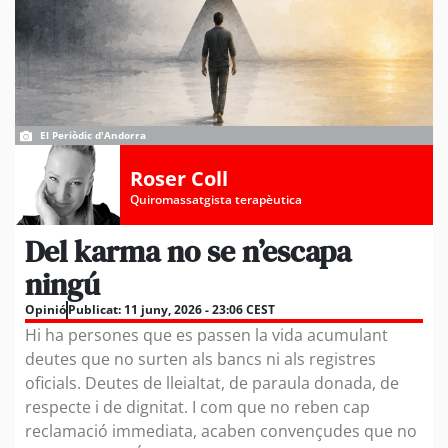
El Periòdic d'Andorra
Roser Coll
Quiromassatgista terapèutica
Del karma no se n’escapa
ningú
Opinió
Publicat:
11 juny, 2026 - 23:06 CEST
Hi ha persones que es passen la vida acumulant
deutes que no surten als bancs ni als registres
oficials. Deutes de lleialtat, de paraula donada, de
respecte i de dignitat. I com que no reben cap
reclamació immediata, acaben convençudes que no