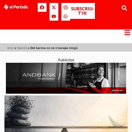
SUBSCRIU-
T'HI
Inici
»
Opinió
»
Del karma no se n’escapa ningú
Publicitat