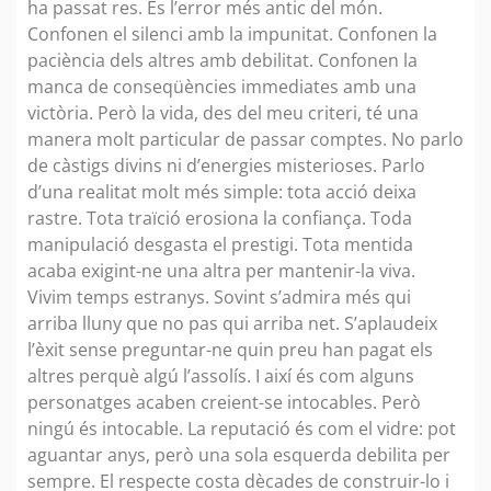
ha passat res. És l’error més antic del món.
Confonen el silenci amb la impunitat. Confonen la
paciència dels altres amb debilitat. Confonen la
manca de conseqüències immediates amb una
victòria. Però la vida, des del meu criteri, té una
manera molt particular de passar comptes. No parlo
de càstigs divins ni d’energies misterioses. Parlo
d’una realitat molt més simple: tota acció deixa
rastre. Tota traïció erosiona la confiança. Toda
manipulació desgasta el prestigi. Tota mentida
acaba exigint-ne una altra per mantenir-la viva.
Vivim temps estranys. Sovint s’admira més qui
arriba lluny que no pas qui arriba net. S’aplaudeix
l’èxit sense preguntar-ne quin preu han pagat els
altres perquè algú l’assolís. I així és com alguns
personatges acaben creient-se intocables. Però
ningú és intocable. La reputació és com el vidre: pot
aguantar anys, però una sola esquerda debilita per
sempre. El respecte costa dècades de construir-lo i