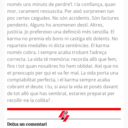
només uns minuts de perdre’l. I la confiança, quan
mor, rarament ressuscita. Per això sorprenen tan
poc certes caigudes. No són accidents. Són factures
pendents. Alguns ho anomenen destí. Altres,
justícia. Jo prefereixo una definició més senzilla. El
karma no premia els bons ni castiga els dolents. No
reparteix medalles ni dicta sentències. El karma
només cobra. I sempre acaba trobant l’adreça
correcta. La vida té memòria: recorda allò que fem,
fins i tot quan nosaltres ho hem oblidat. Així que no
et preocupis per qui et va fer mal. La vida porta una
comptabilitat perfecta, i el karma sempre acaba
cobrant el deute. I tu, si avui la vida et posés davant
de tot allò que has sembrat, estaries preparat per
recollir-ne la collita? .
Deixa un comentari