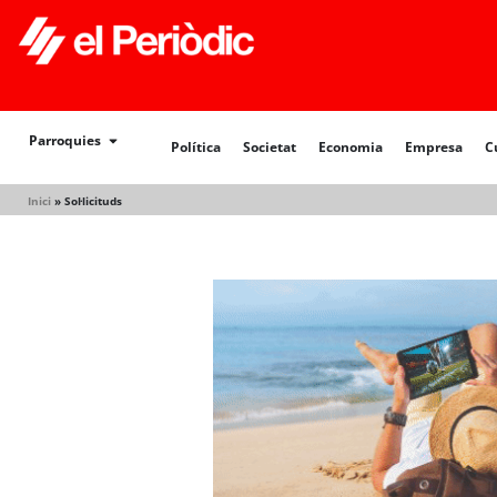
Política
Societat
Economia
Empresa
Cultur
Parroquies
Política
Societat
Economia
Empresa
C
Inici
»
Sol·licituds