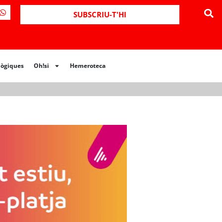
ues
Oh!si
Hemeroteca
SUBSCRIU-T'HI
lògiques
Oh!si
Hemeroteca