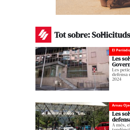
Tot sobre: Sol·licitud
El Periòdi
Les sol
Govern
Les peti
defensa q
2024
Arnau Oje
Les sol
defensa
A més, e
tendènci