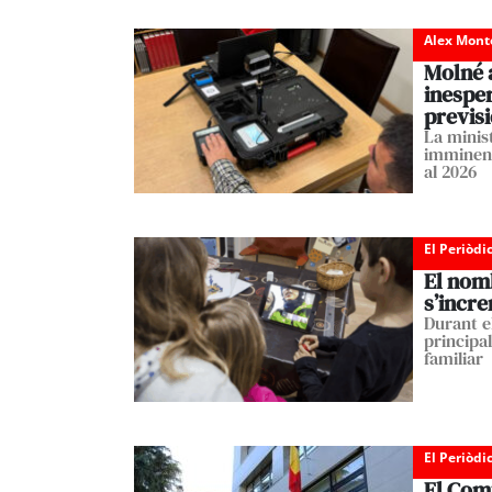
Alex Mont
Molné 
inesper
previsi
La minis
imminent
al 2026
El Periòdi
El nomb
s’incre
Durant e
principa
familiar
El Periòdi
El Comú