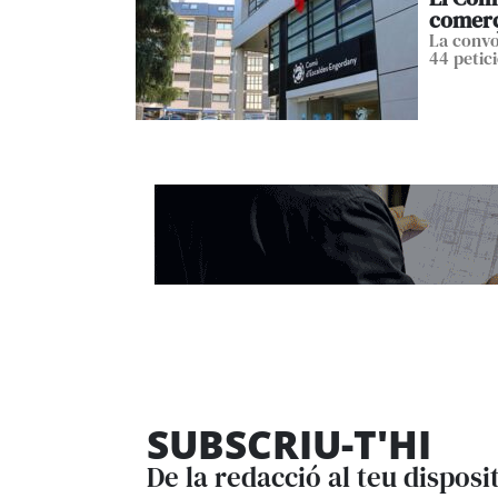
comerç 
La convo
44 petic
SUBSCRIU-T'HI
De la redacció al teu disposi