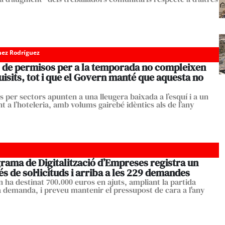
ez Rodríguez
 de permisos per a la temporada no compleixen
uisits, tot i que el Govern manté que aquesta no
s per sectors apunten a una lleugera baixada a l’esquí i a un
t a l’hoteleria, amb volums gairebé idèntics als de l’any
rama de Digitalització d’Empreses registra un
 de sol·licituds i arriba a les 229 demandes
n ha destinat 700.000 euros en ajuts, ampliant la partida
a demanda, i preveu mantenir el pressupost de cara a l'any