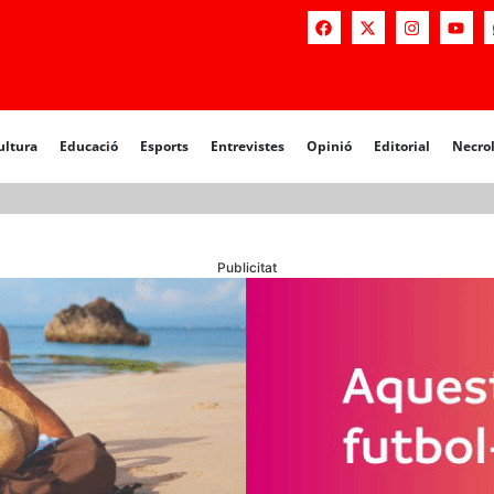
a
Educació
Esports
Entrevistes
Opinió
Editorial
Necrològiq
ultura
Educació
Esports
Entrevistes
Opinió
Editorial
Necro
Publicitat