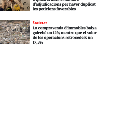
d’adjudicacions per haver duplicat
les peticions favorables
Societat
La compravenda d’immobles baixa
gairebé un 12% mentre que el valor
de les operacions retrocedeix un
17,3%