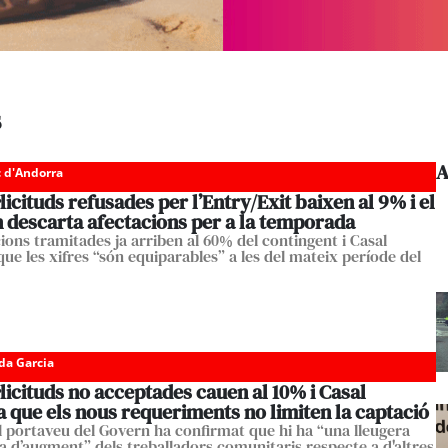
s
A
c d'Andorra
·licituds refusades per l’Entry/Exit baixen al 9% i el
 descarta afectacions per a la temporada
cions tramitades ja arriben al 60% del contingent i Casal
ue les xifres “són equiparables” a les del mateix període del
da Garcia
·licituds no acceptades cauen al 10% i Casal
 que els nous requeriments no limiten la captació
l portaveu del Govern ha confirmat que hi ha “una lleugera
a d’augment” dels treballadors comunitaris respecte a d'altres