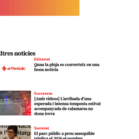
ltres noticies
Editorial
Quan la pluja es converteix en una
bona notícia
Successos
[Amb vídeos] L’arribada d’una
esperada i intensa tempesta estival
acompanyada de calamarsa no
dona treva
Societat
El parc públic a preu assequible
triplica el 2026 el nombre