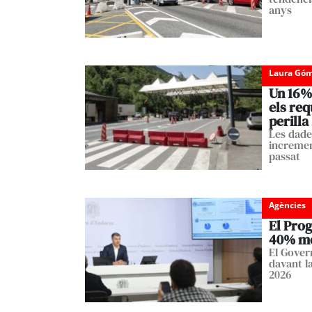
anys
Laura Góm
Un 16%
els req
perilla
Les dade
incremen
passat
Agències
El Prog
40% més
El Gover
davant l
2026