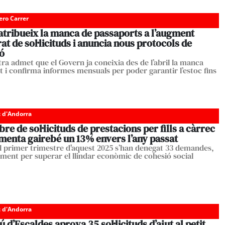
ero Carrer
atribueix la manca de passaports a l’augment
at de sol·licituds i anuncia nous protocols de
ó
tra admet que el Govern ja coneixia des de l’abril la manca
 i confirma informes mensuals per poder garantir l’estoc fins
c d'Andorra
re de sol·licituds de prestacions per fills a càrrec
menta gairebé un 13% envers l’any passat
l primer trimestre d'aquest 2025 s’han denegat 33 demandes,
lment per superar el llindar econòmic de cohesió social
c d'Andorra
 d’Escaldes aprova 35 sol·licituds d’ajut al petit