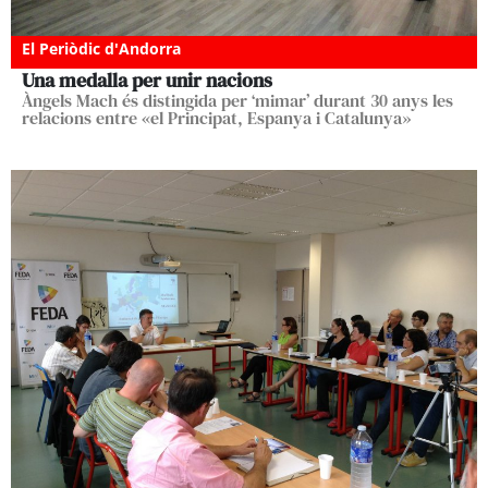
El Periòdic d'Andorra
Una medalla per unir nacions
Àngels Mach és distingida per ‘mimar’ durant 30 anys les
relacions entre «el Principat, Espanya i Catalunya»