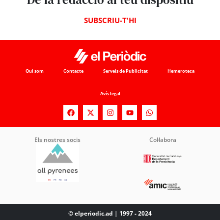
SUBSCRIU-T'HI
Qui som
Contacte
Serveis de Publicitat
Hemeroteca
Avís legal
Els nostres socis
Col·labora
© elperiodic.ad | 1997 - 2024