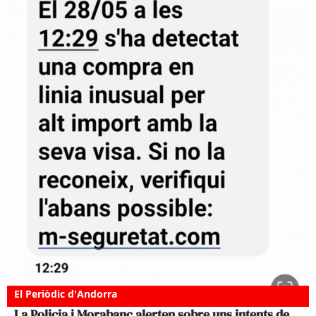
El Periòdic d'Andorra
La Policia i Morabanc alerten sobre uns intents de