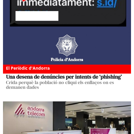
El Periòdic d'Andorra
Una desena de denúncies per intents de ‘phishing’
Crida perquè la població no cliqui els enllaços on es
demanen dades