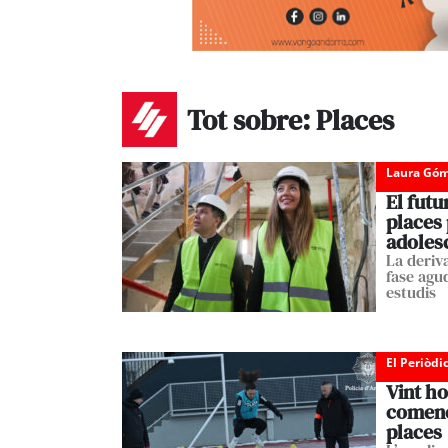
Tot sobre: Places
Laura Góm
El futu
places 
adoles
La deriv
fase agu
estudis
El Periòdi
Vint ho
comenc
places