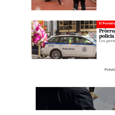
El Periòdi
Pròrrog
policia
Les pers
Previ