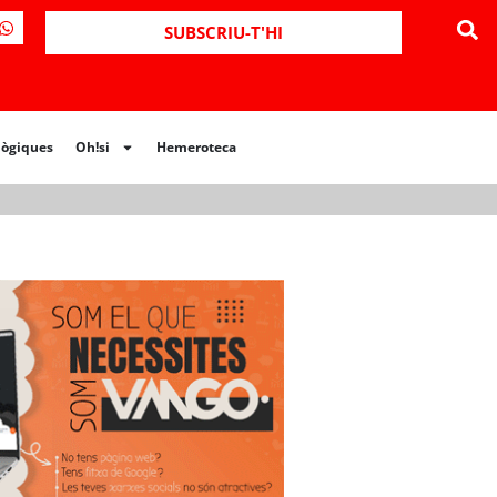
ues
Oh!si
Hemeroteca
SUBSCRIU-T'HI
lògiques
Oh!si
Hemeroteca