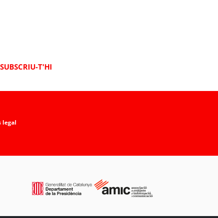
SUBSCRIU-T'HI
 legal