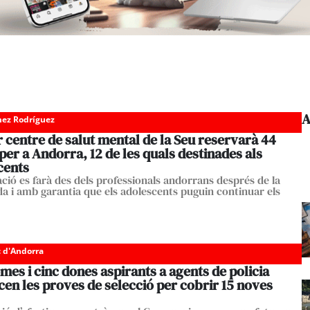
A
ez Rodríguez
r centre de salut mental de la Seu reservarà 44
per a Andorra, 12 de les quals destinades als
cents
ació es farà des dels professionals andorrans després de la
da i amb garantia que els adolescents puguin continuar els
c d'Andorra
mes i cinc dones aspirants a agents de policia
en les proves de selecció per cobrir 15 noves