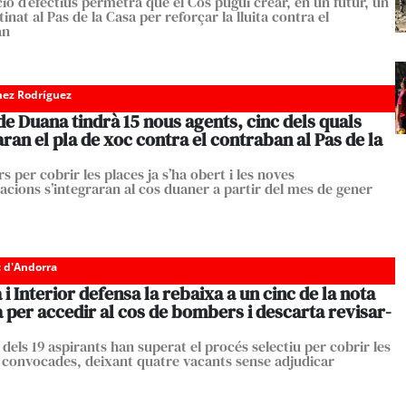
ció d’efectius permetrà que el Cos pugui crear, en un futur, un
inat al Pas de la Casa per reforçar la lluita contra el
an
ez Rodríguez
de Duana tindrà 15 nous agents, cinc dels quals
ran el pla de xoc contra el contraban al Pas de la
s per cobrir les places ja s’ha obert i les noves
acions s’integraran al cos duaner a partir del mes de gener
c d'Andorra
a i Interior defensa la rebaixa a un cinc de la nota
per accedir al cos de bombers i descarta revisar-
dels 19 aspirants han superat el procés selectiu per cobrir les
s convocades, deixant quatre vacants sense adjudicar