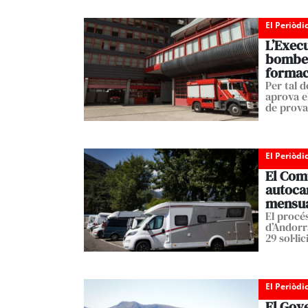
El Periòdi
L’Exec
bombers
formac
Per tal d
aprova e
de prova
El Periòdi
El Comú
autoca
mensu
El procés
d’Andorra
29 sol·li
El Periòdi
El Gove