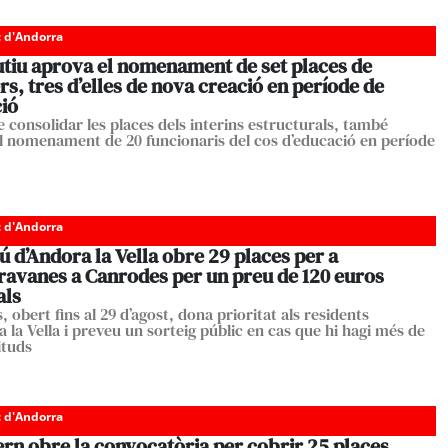
c d'Andorra
utiu aprova el nomenament de set places de
, tres d’elles de nova creació en període de
ió
e consolidar les places dels interins estructurals, també
l nomenament de 20 funcionaris del cos d’educació en període
c d'Andorra
 d’Andora la Vella obre 29 places per a
ravanes a Canrodes per un preu de 120 euros
als
, obert fins al 29 d’agost, dona prioritat als residents
 la Vella i preveu un sorteig públic en cas que hi hagi més de
cituds
c d'Andorra
rn obre la convocatòria per cobrir 25 places