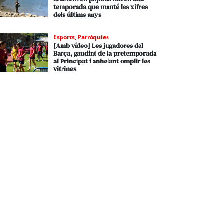
temporada que manté les xifres
dels últims anys
Esports
,
Parròquies
[Amb vídeo] Les jugadores del
Barça, gaudint de la pretemporada
al Principat i anhelant omplir les
vitrines