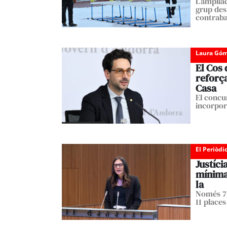
L’amplia
grup dest
contrab
Laura Góm
El Cos 
reforça
Casa
El concur
incorpor
El Periòdi
Justíci
mínima 
la
Només 7 
11 place