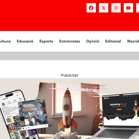
a
Educació
Esports
Entrevistes
Opinió
Editorial
Necrològiq
ultura
Educació
Esports
Entrevistes
Opinió
Editorial
Necro
Publicitat