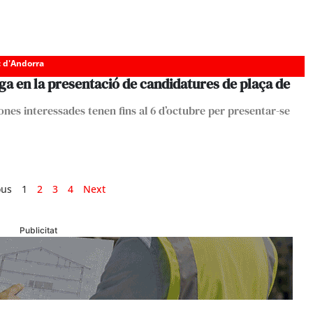
c d'Andorra
a en la presentació de candidatures de plaça de
ones interessades tenen fins al 6 d’octubre per presentar-se
ous
1
2
3
4
Next
Publicitat