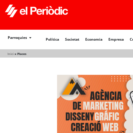
Política
Societat
Economia
Empresa
Cultur
Parroquies
Política
Societat
Economia
Empresa
C
Inici
»
Places