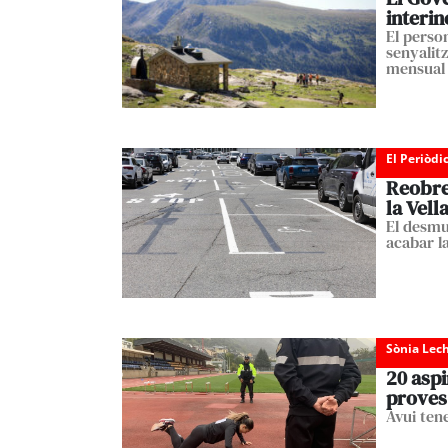
interin
El perso
senyalit
mensual 
El Periòdi
Reobre
la Vell
El desmu
acabar la
Sònia Lec
20 aspi
proves
Avui ten