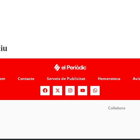
tiu
som
Contacte
Serveis de Publicitat
Hemeroteca
Avís
Col·labora