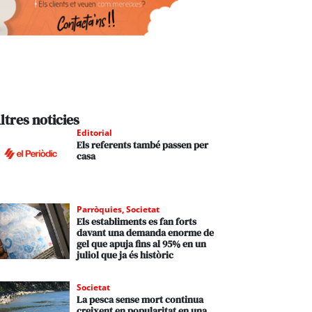
ltres noticies
Editorial
Els referents també passen per
casa
Parròquies
,
Societat
Els establiments es fan forts
davant una demanda enorme de
gel que apuja fins al 95% en un
juliol que ja és històric
Societat
La pesca sense mort continua
creixent en popularitat en una