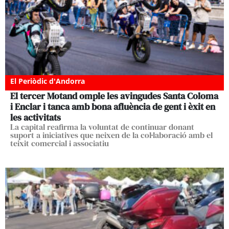
El Periòdic d'Andorra
El tercer Motand omple les avingudes Santa Coloma
i Enclar i tanca amb bona afluència de gent i èxit en
les activitats
La capital reafirma la voluntat de continuar donant
suport a iniciatives que neixen de la col·laboració amb el
teixit comercial i associatiu