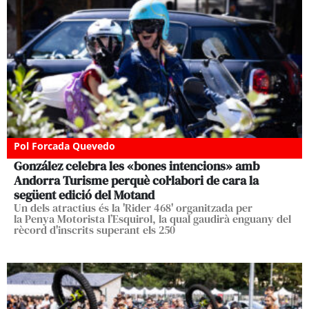
Pol Forcada Quevedo
González celebra les «bones intencions» amb
Andorra Turisme perquè col·labori de cara la
següent edició del Motand
Un dels atractius és la 'Rider 468' organitzada per
la Penya Motorista l’Esquirol, la qual gaudirà enguany del
rècord d'inscrits superant els 250