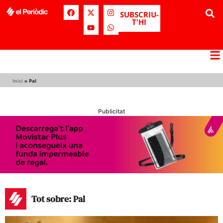
SUBSCRIU-
T'HI
Inici
»
Pal
Publicitat
Tot sobre: Pal