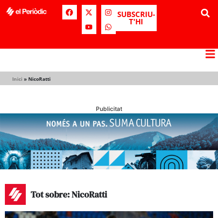
SUBSCRIU-
T'HI
Inici
»
NicoRatti
Publicitat
Tot sobre: NicoRatti