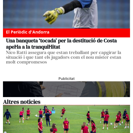
El Periòdic d'Andorra
Una banqueta ‘tocada’ per la destitució de Costa
apel·la a la tranquil·litat
Nico Ratti assegura que estan treballant per capgirar la
situació i que tant els jugadors com el nou míster estan
molt compromesos
Publicitat
Altres noticies