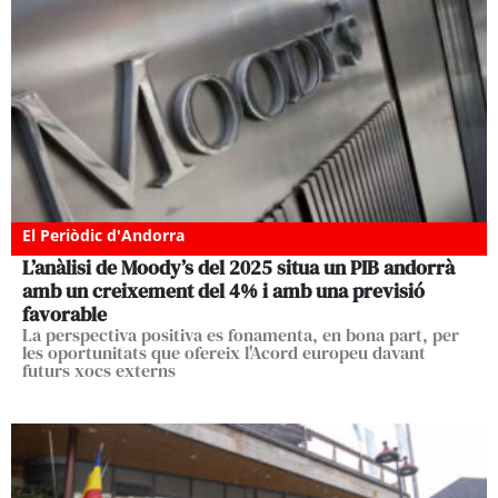
El Periòdic d'Andorra
L’anàlisi de Moody’s del 2025 situa un PIB andorrà
amb un creixement del 4% i amb una previsió
favorable
La perspectiva positiva es fonamenta, en bona part, per
les oportunitats que ofereix l'Acord europeu davant
futurs xocs externs