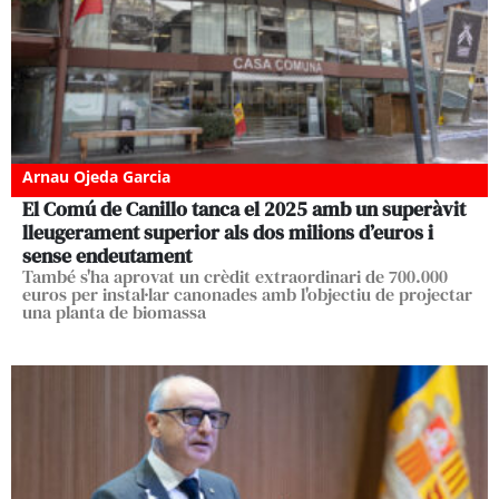
Arnau Ojeda Garcia
El Comú de Canillo tanca el 2025 amb un superàvit
lleugerament superior als dos milions d’euros i
sense endeutament
També s'ha aprovat un crèdit extraordinari de 700.000
euros per instal·lar canonades amb l'objectiu de projectar
una planta de biomassa