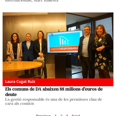
Internacionals, Marc Ballestà
Laura Cugat Ruiz
Els comuns de DA abaixen 88 milions d’euros de
deute
La gestió responsable és una de les premisses clau de
cara als comicis
Previous
1
2
3
Next