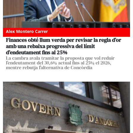
Alex Montero Carrer
Finances obté llum verda per revisar la regla d’or
amb una rebaixa progressiva del límit
d’endeutament fins al 25%
La cambra avala tramitar la proposta que vol reduir
l’endeutament del 30,6% actual fins al 25% el 2026,
mentre rebutja l'alternativa de Concòrdia