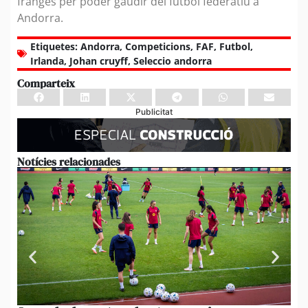
franges per poder gaudir del futbol federatiu a
Andorra.
Etiquetes:
Andorra
,
Competicions
,
FAF
,
Futbol
,
Irlanda
,
Johan cruyff
,
Seleccio andorra
Comparteix
Publicitat
Notícies relacionades