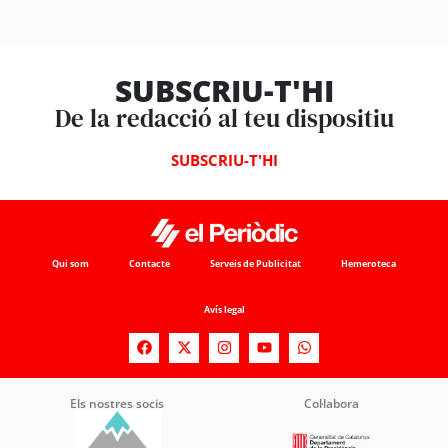
SUBSCRIU-T'HI
De la redacció al teu dispositiu
SUBSCRIU-T'HI
Qui som
Contacte
Serveis de Publicitat
Hemeroteca
Avís legal
Els nostres socis
Col·labora