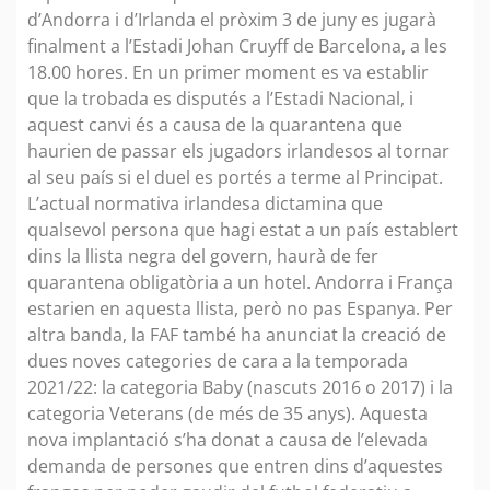
d’Andorra i d’Irlanda el pròxim 3 de juny es jugarà
finalment a l’Estadi Johan Cruyff de Barcelona, a les
18.00 hores. En un primer moment es va establir
que la trobada es disputés a l’Estadi Nacional, i
aquest canvi és a causa de la quarantena que
haurien de passar els jugadors irlandesos al tornar
al seu país si el duel es portés a terme al Principat.
L’actual normativa irlandesa dictamina que
qualsevol persona que hagi estat a un país establert
dins la llista negra del govern, haurà de fer
quarantena obligatòria a un hotel. Andorra i França
estarien en aquesta llista, però no pas Espanya. Per
altra banda, la FAF també ha anunciat la creació de
dues noves categories de cara a la temporada
2021/22: la categoria Baby (nascuts 2016 o 2017) i la
categoria Veterans (de més de 35 anys). Aquesta
nova implantació s’ha donat a causa de l’elevada
demanda de persones que entren dins d’aquestes