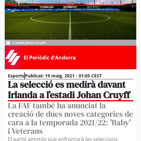
L’estadi Johan Cruyff.
El Periòdic d'Andorra
Esports
Publicat:
19 maig, 2021 - 01:05 CEST
La selecció es medirà davant
Irlanda a l’estadi Johan Cruyff
La FAF també ha anunciat la
creació de dues noves categories de
cara a la temporada 2021/22: 'Baby'
i Veterans
El partit amistós que enfrontarà les seleccions