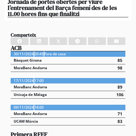
Jornada de portes obertes per viure
La
l’entrenament del Barça femení des de les
tu
11.00 hores fins que finalitzi
que
Comparteix
ACB
30/11/2024
20:45
Fora de casa
85
Bàsquet Girona
98
MoraBanc Andorra
17/11/2024
17:00
89
MoraBanc Andorra
106
Unicaja de Màlaga
09/11/2024
18:00
71
MoraBanc Andorra
83
UCAM Múrcia
Primera RFEF