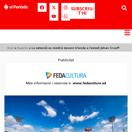
SUBSCRIU-
T'HI
Inici
»
Esports
»
La selecció es medirà davant Irlanda a l’estadi Johan Cruyff
Publicitat