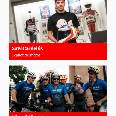
Xavi Cardelús
Expilot de motos