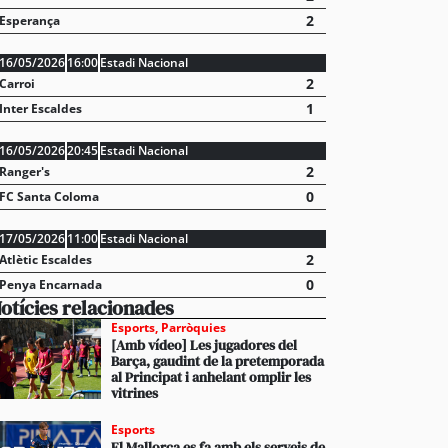
2
Esperança
16/05/2026
16:00
Estadi Nacional
2
Carroi
1
Inter Escaldes
16/05/2026
20:45
Estadi Nacional
2
Ranger's
0
FC Santa Coloma
17/05/2026
11:00
Estadi Nacional
2
Atlètic Escaldes
0
Penya Encarnada
otícies relacionades
Esports
,
Parròquies
[Amb vídeo] Les jugadores del
Barça, gaudint de la pretemporada
al Principat i anhelant omplir les
vitrines
Esports
El Mallorca es fa amb els serveis de