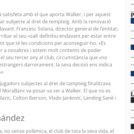
P
à satisfeta amb el que aporta Walker, i per aquest
sar subjecte al dret de tempteig. Amb la renovació
vant. Francesc Solana, director general de l’entitat,
ibar el seu «salt definitiu endavant per estar entre
rant que té les condicions per aconseguir-ho. «Es
r a nosaltres i estem molt contents de poder
el seu tercer any al club, circumstància que «no
strangers darrerament, la seva decisió ens indica
».
e jugadors subjectes al dret de tampteig finalitzava
 el MoraBanc va posar va ser a Walker. El que no es
L
azic, Colton Iberson, Vlado Jankovic, Landing Sanè i
nández
 no sense polèmica, el club de tota la seva vida, el