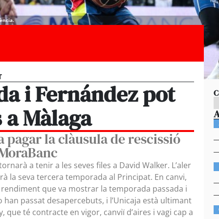
ència.
T
da i Fernández pot
C
s a Màlaga
a pagar la clàusula de rescissió
l MoraBanc
rnarà a tenir a les seves files a David Walker. L’aler
à la seva tercera temporada al Principat. En canvi,
l rendiment que va mostrar la temporada passada i
o han passat desapercebuts, i l’Unicaja està ultimant
 que té contracte en vigor, canviï d’aires i vagi cap a