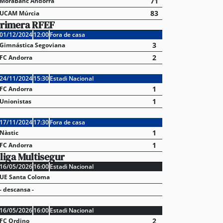
71
MoraBanc Andorra
83
UCAM Múrcia
rimera RFEF
01/12/2024
12:00
Fora de casa
3
Gimnástica Segoviana
2
FC Andorra
24/11/2024
15:30
Estadi Nacional
1
FC Andorra
1
Unionistas
17/11/2024
17:30
Fora de casa
1
Nàstic
1
FC Andorra
liga Multisegur
16/05/2026
16:00
Estadi Nacional
UE Santa Coloma
- descansa -
16/05/2026
16:00
Estadi Nacional
2
FC Ordino