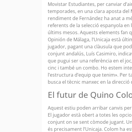
Movistar Estudiantes, per canviar d’ai
temporades, en una clara aposta del M
rendiment de Fernández ha anat a més
referents de la selecció espanyola en l
últims mesos. Aquests elements fan qu
Opinión de Málaga, l’Unicaja està últi
jugador, pagant una clàusula que podr
conjunt andalús, Luís Casimiro, indic
que pugui ser una referència en el jo
cinc i també un combo. Ho estem int
l’estructura d’equip que tenim». Per 
busca el tècnic manxec en la direcció
El futur de Quino Co
Aquest estiu poden arribar canvis per
El jugador està obert a totes les opcio
conjunt on se sent còmode jugant. Un
és precisament l’Unicaja. Colom ha est