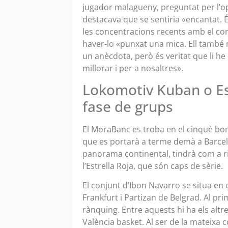
jugador malagueny, preguntat per l’o
destacava que se sentiria «encantat. 
les concentracions recents amb el com
haver-lo «punxat una mica. Ell també m
un anècdota, però és veritat que li he d
millorar i per a nosaltres».
Lokomotiv Kuban o Estr
fase de grups
El MoraBanc es troba en el cinquè bom
que es portarà a terme demà a Barcel
panorama continental, tindrà com a r
l’Estrella Roja, que són caps de sèrie.
El conjunt d’Ibon Navarro se situa en
Frankfurt i Partizan de Belgrad. Al pr
rànquing. Entre aquests hi ha els altre
València basket. Al ser de la mateixa 