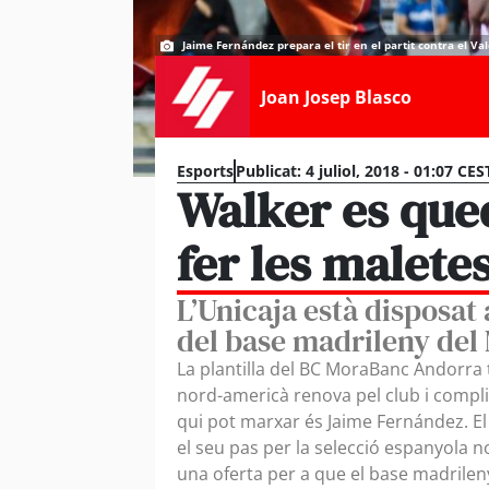
Jaime Fernández prepara el tir en el partit contra el Val
Joan Josep Blasco
Esports
Publicat:
4 juliol, 2018 - 01:07 CES
Walker es que
fer les malete
L’Unicaja està disposat 
del base madrileny de
La plantilla del BC MoraBanc Andorra to
nord-americà renova pel club i complir
qui pot marxar és Jaime Fernández. E
el seu pas per la selecció espanyola n
una oferta per a que el base madrileny,