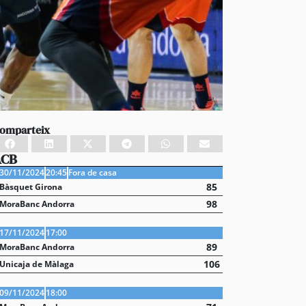
omparteix
ACB
30/11/2024
20:45
Fora de casa
85
Bàsquet Girona
98
MoraBanc Andorra
17/11/2024
17:00
89
MoraBanc Andorra
106
Unicaja de Màlaga
09/11/2024
18:00