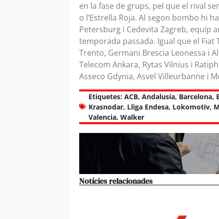
en la fase de grups, pel que el rival 
o l’Estrella Roja. Al segon bombo hi h
Petersburg i Cedevita Zagreb, equip a
temporada passada. Igual que el Fiat T
Trento, Germani Brescia Leonessa i Alb
Telecom Ankara, Rytas Vilnius i Ratip
Asseco Gdynia, Asvel Villeurbanne i 
Etiquetes:
ACB
,
Andalusia
,
Barcelona
,
Krasnodar
,
Lliga Endesa
,
Lokomotiv
,
M
Valencia
,
Walker
Notícies relacionades