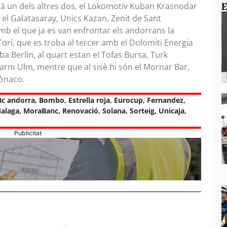
E
serà un dels altres dos, el Lokomotiv Kuban Krasnodar
a el Galatasaray, Unics Kazan, Zenit de Sant
mb el que ja es van enfrontar els andorrans la
orí, que es troba al tercer amb el Dolomiti Energia
a Berlín, al quart estan el Tofas Bursa, Turk
harm Ulm, mentre que al sisè hi són el Mornar Bar,
Mònaco.
Bc andorra
,
Bombo
,
Estrella roja
,
Eurocup
,
Fernandez
,
alaga
,
MoraBanc
,
Renovació
,
Solana
,
Sorteig
,
Unicaja
,
Publicitat