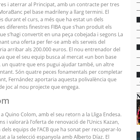
res i aterrar al Principat, amb un contracte per tres
oraBanc pel base madrileny a llarg termini. El
 durant el curs, a més que ha estat un dels
es diferents finestres FIBA que s’han produït els
e s’hagi convertit en una peça cobejada i segons La
mant una oferta per fer-se amb els serveis del
ia arribar als 200.000 euros. El nou entrenador del
ava que el seu equip busca al mercat «un bon base
c, un quatre que ens pugui ajudar també, un altre
entant. Són quatre peces fonamentals per completar
tant, Fernández aportaria aquesta polivalència que
 de joc al nou projecte que engega.
N
lom
 a Quino Colom, amb el seu retorn a la Lliga Endesa.
ns i valorarà l’oferta de renovació de l’Unics Kazan,
 dels equips de l’ACB que ha sonat per recuperar-lo
at a la selecció espanyola amb Alberto Díaz. El