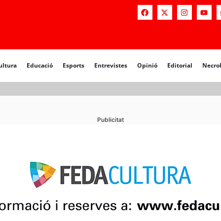
a
Educació
Esports
Entrevistes
Opinió
Editorial
Necrològiq
ultura
Educació
Esports
Entrevistes
Opinió
Editorial
Necro
Publicitat