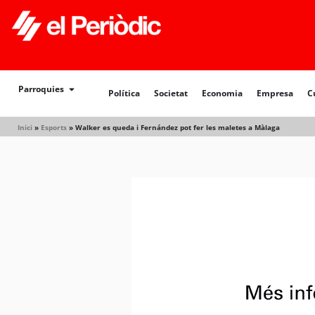
Política
Societat
Economia
Empresa
Cultur
Parroquies
Política
Societat
Economia
Empresa
C
Inici
»
Esports
»
Walker es queda i Fernández pot fer les maletes a Màlaga