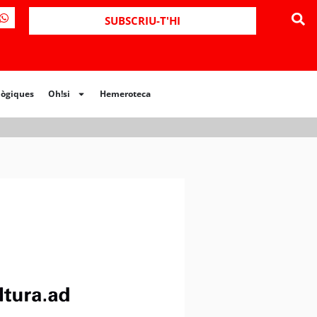
ues
Oh!si
Hemeroteca
SUBSCRIU-T'HI
lògiques
Oh!si
Hemeroteca