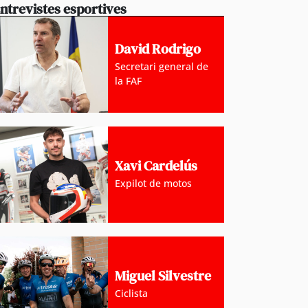
ntrevistes esportives
David Rodrigo
Secretari general de
la FAF
Xavi Cardelús
Expilot de motos
Miguel Silvestre
Ciclista