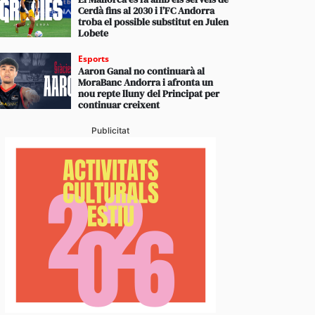
Cerdà fins al 2030 i l’FC Andorra
troba el possible substitut en Julen
Lobete
Esports
Aaron Ganal no continuarà al
MoraBanc Andorra i afronta un
nou repte lluny del Principat per
continuar creixent
Publicitat