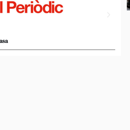
casa
Els e
al 95%