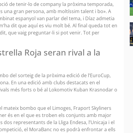
pció de tenir-lo de company la pròxima temporada,
És una gran persona, amb moltíssim talent i bo». A
binat espanyol van parlar del tema, i Díaz admetia
’ha dit que aquí es viu molt bé. Al final queda tot en
it, que vaig preguntar-li si pot venir. Tot per
ella Roja seran rival a la
bo del sorteig de la pròxima edició de l’EuroCup,
ona. En una edició amb clubs destacats en el
ivals més forts o bé al Lokomotiv Kuban Krasnodar o
 el mateix bombo que el Limoges, Fraport Skyliners
imer és en el que es troben els conjunts amb major
s dos representants de la Lliga Endesa, l’Unicaja i el
competició, el MoraBanc no es podrà enfrontar a ells