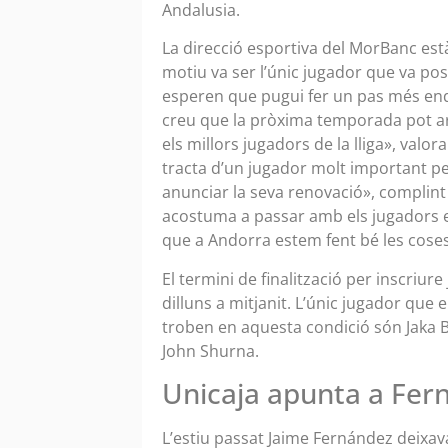
Andalusia.
La direcció esportiva del MorBanc est
motiu va ser l’únic jugador que va po
esperen que pugui fer un pas més enda
creu que la pròxima temporada pot arr
els millors jugadors de la lliga», valo
tracta d’un jugador molt important pe
anunciar la seva renovació», complint 
acostuma a passar amb els jugadors e
que a Andorra estem fent bé les coses
El termini de finalització per inscriur
dilluns a mitjanit. L’únic jugador que
troben en aquesta condició són Jaka Bl
John Shurna.
Unicaja apunta a Fer
L’estiu passat Jaime Fernández deixava,