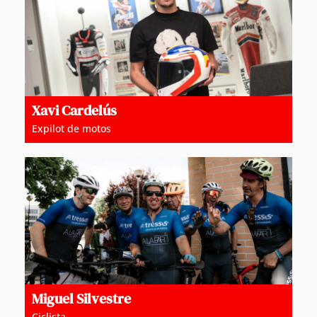
Xavi Cardelús
Expilot de motos
Miguel Silvestre
Ciclista