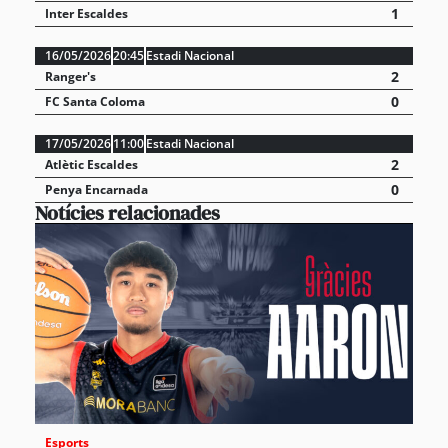
1
Inter Escaldes
16/05/2026
20:45
Estadi Nacional
2
Ranger's
0
FC Santa Coloma
17/05/2026
11:00
Estadi Nacional
2
Atlètic Escaldes
0
Penya Encarnada
Notícies relacionades
Esports