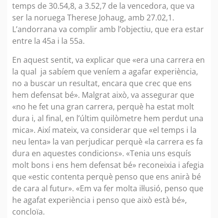
temps de 30.54,8, a 3.52,7 de la vencedora, que va
ser la noruega Therese Johaug, amb 27.02,1.
L’andorrana va complir amb l’objectiu, que era estar
entre la 45a i la 55a.
En aquest sentit, va explicar que «era una carrera en
la qual ja sabíem que veníem a agafar experiència,
no a buscar un resultat, encara que crec que ens
hem defensat bé». Malgrat això, va assegurar que
«no he fet una gran carrera, perquè ha estat molt
dura i, al final, en l’últim quilòmetre hem perdut una
mica». Així mateix, va considerar que «el temps i la
neu lenta» la van perjudicar perquè «la carrera es fa
dura en aquestes condicions». «Tenia uns esquís
molt bons i ens hem defensat bé» reconeixia i afegia
que «estic contenta perquè penso que ens anirà bé
de cara al futur». «Em va fer molta il·lusió, penso que
he agafat experiència i penso que això està bé»,
concloïa.