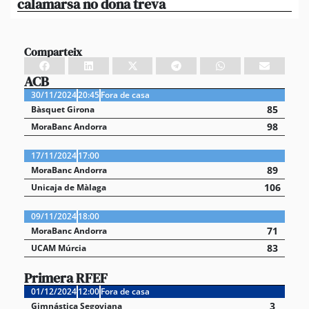
calamarsa no dona treva
du
Comparteix
ACB
30/11/2024
20:45
Fora de casa
85
Bàsquet Girona
98
MoraBanc Andorra
17/11/2024
17:00
89
MoraBanc Andorra
106
Unicaja de Màlaga
09/11/2024
18:00
71
MoraBanc Andorra
83
UCAM Múrcia
Primera RFEF
01/12/2024
12:00
Fora de casa
3
Gimnástica Segoviana