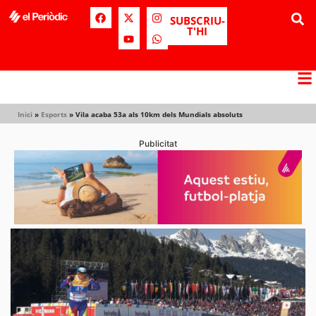
SUBSCRIU-
T'HI
Inici
»
Esports
»
Vila acaba 53a als 10km dels Mundials absoluts
Publicitat