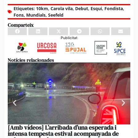
Etiquetes:
10km
,
Carola vila
,
Debut
,
Esqui
,
Fondista
,
Fons
,
Mundials
,
Seefeld
Comparteix
Publicitat
Notícies relacionades
[Amb vídeos] L’arribada d’una esperada i
El 
intensa tempesta estival acompanyada de
20