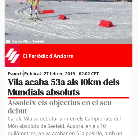
Carola Vila a Seefeld.
El Periòdic d'Andorra
Esports
Publicat:
27 febrer, 2019 - 02:02 CET
Vila acaba 53a als 10km dels
Mundials absoluts
Assoleix els objectius en el seu
debut
Carola Vila va debutar ahir en els Campionats del
Món absoluts de Seefeld, Àustria, en els 10
quilòmetres, on va acabar en 53a posició, amb un