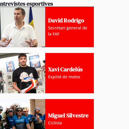
ntrevistes esportives
David Rodrigo
Secretari general de
la FAF
Xavi Cardelús
Expilot de motos
sca sense mort continua creixent en popularitat en
les xifres dels últims anys
Miguel Silvestre
Ciclista