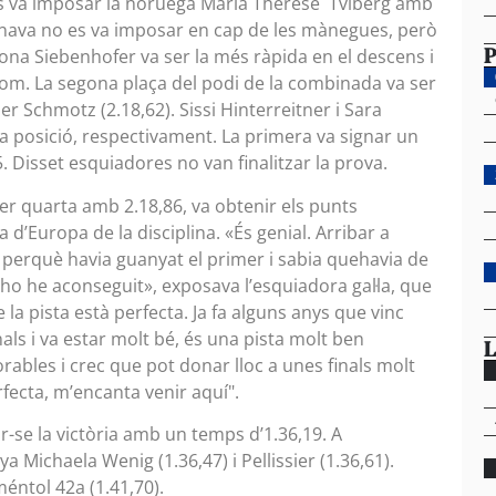
es va imposar la noruega Maria Therese Tviberg amb
inava no es va imposar en cap de les mànegues, però
P
mona Siebenhofer va ser la més ràpida en el descens i
om. La segona plaça del podi de la combinada va ser
per Schmotz (2.18,62). Sissi Hinterreitner i Sara
a posició, respectivament. La primera va signar un
. Disset esquiadores no van finalitzar la prova.
ser quarta amb 2.18,86, va obtenir els punts
’Europa de la disciplina. «És genial. Arribar a
l perquè havia guanyat el primer i sabia quehavia de
o he aconseguit», exposava l’esquiadora gal·la, que
la pista està perfecta. Ja fa alguns anys que vinc
nals i va estar molt bé, és una pista molt ben
L
ables i crec que pot donar lloc a unes finals molt
ecta, m’encanta venir aquí".
r-se la victòria amb un temps d’1.36,19. A
a Michaela Wenig (1.36,47) i Pellissier (1.36,61).
méntol 42a (1.41,70).