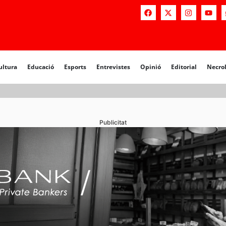
a
Educació
Esports
Entrevistes
Opinió
Editorial
Necrològiq
ultura
Educació
Esports
Entrevistes
Opinió
Editorial
Necro
Publicitat