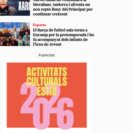
MoraBanc Andorra i afronta un
nou repte lluny del Principat per
continuar creixent
Esports
El Barça de futbol sala torna a
Encamp per la pretemporada i ho
fa acompanyat dels infants de
l’Àrea de Jovent
Publicitat