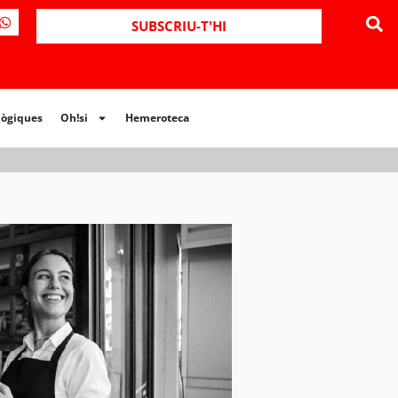
ues
Oh!si
Hemeroteca
SUBSCRIU-T'HI
lògiques
Oh!si
Hemeroteca