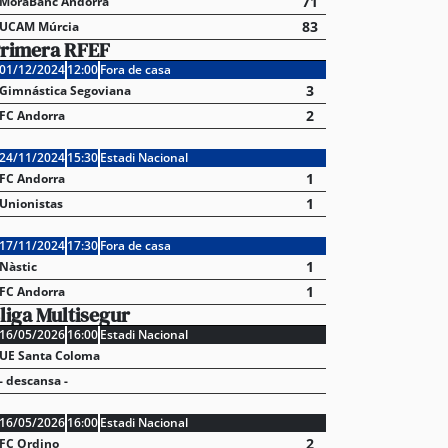
71
MoraBanc Andorra
83
UCAM Múrcia
rimera RFEF
01/12/2024
12:00
Fora de casa
3
Gimnástica Segoviana
2
FC Andorra
24/11/2024
15:30
Estadi Nacional
1
FC Andorra
1
Unionistas
17/11/2024
17:30
Fora de casa
1
Nàstic
1
FC Andorra
liga Multisegur
16/05/2026
16:00
Estadi Nacional
UE Santa Coloma
- descansa -
16/05/2026
16:00
Estadi Nacional
2
FC Ordino