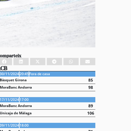
omparteix
ACB
30/11/2024
20:45
Fora de casa
85
Bàsquet Girona
98
MoraBanc Andorra
17/11/2024
17:00
89
MoraBanc Andorra
106
Unicaja de Màlaga
09/11/2024
18:00