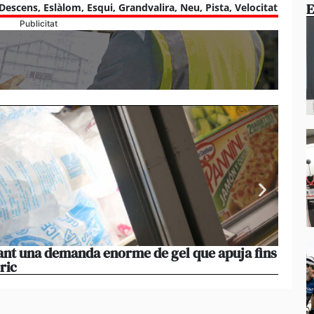
E
Descens
,
Eslàlom
,
Esqui
,
Grandvalira
,
Neu
,
Pista
,
Velocitat
Publicitat
vant una demanda enorme de gel que apuja fins
La pe
ric
manté 