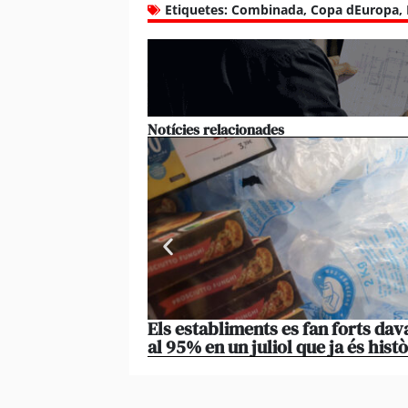
Etiquetes:
Combinada
,
Copa dEuropa
,
Notícies relacionades
Els establiments es fan forts da
al 95% en un juliol que ja és histò