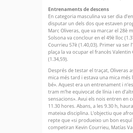
Entrenaments de descens
En categoria masculina va ser dia d’
disputar un dels dos que estaven prog
Marc Oliveras, que va marcar el 28è mi
Solsona va conclour en el 49è lloc (1.3
Courrieu 57è (1.40,03). Primer va ser
plaça la va ocupar el francès Valentin G
(1.34,59).
Després de testar el traçat, Oliveras 
mica més tard i estava una mica més le
bé». Aquest era un entrenament i n’es
tram m’he equivocat de línia i en d’a
sensacions». Avui els nois entren en 
11.30 hores. Abans, a les 9.30 h, haur
mateixa disciplina. L’objectiu que afro
repte que «si produeixo un bon esquí
competiran Kevin Courrieu, Matías Va