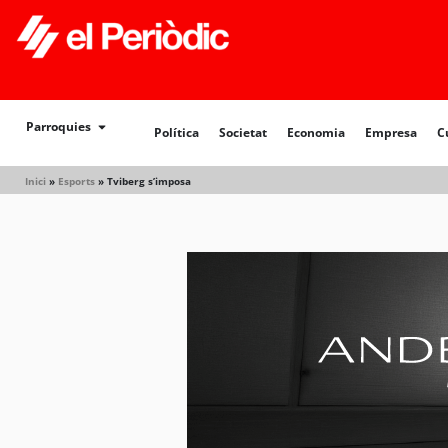
Política
Societat
Economia
Empresa
Cultur
Parroquies
Política
Societat
Economia
Empresa
C
Inici
»
Esports
»
Tviberg s’imposa