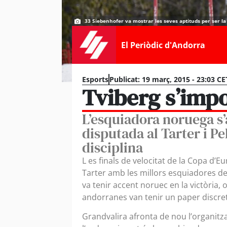
33 Siebenhofer va mostrar les seves aptituds per ser l
El Periòdic d'Andorra
Esports
Publicat:
19 març, 2015 - 23:03 CE
Tviberg s’imp
L’esquiadora noruega s
disputada al Tarter i Pe
disciplina
L es finals de velocitat de la Copa d’E
Tarter amb les millors esquiadores de
va tenir accent noruec en la victòria,
andorranes van tenir un paper discret,
Grandvalira afronta de nou l’organitza