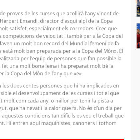
e proves de les curses que acollirà l’any vinent de
Herbert Emandl, director d’esquí alpí de la Copa
lt satisfet, especialment els corredors. Crec que
 competicions de velocitat i també per a la Copa del
daven un molt bon record del Mundial femení de fa
ns està molt ben preparada per a la Copa del Món». El
realitzada per l’equip de persones que fan possible la
 fet una molt bona feina i ha preparat molt bé la
r la Copa del Món de l’any que ve».
lla les dues centes persones que hi ha implicades en
ssible el desenvolupament de les curses i tot el que
 molt com cada any, o millor per tenir la pista a
gut, que ha nevat i la calor que fa. No és d’un dia per
ha aquestes condicions tan difícils es veu el treball que
ant. Hi entren aquí maquinistes, canoners i tothom