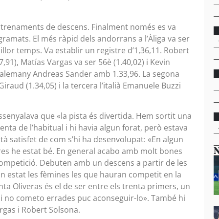
entrenaments de descens. Finalment només es va
ramats. El més ràpid dels andorrans a l’Àliga va ser
llor temps. Va establir un registre d’1,36,11. Robert
7,91), Matías Vargas va ser 56è (1.40,02) i Kevin
 l’alemany Andreas Sander amb 1.33,96. La segona
iraud (1.34,05) i la tercera l’italià Emanuele Buzzi
assenyalava que «la pista és divertida. Hem sortit una
nta de l’habitual i hi havia algun forat, però estava
tà satisfet de com s’hi ha desenvolupat: «En algun
N
ltres he estat bé. En general acabo amb molt bones
competició. Debuten amb un descens a partir de les
an estat les fèmines les que hauran competit en la
nta Oliveras és el de ser entre els trenta primers, un
 i no cometo errades puc aconseguir-lo». També hi
rgas i Robert Solsona.