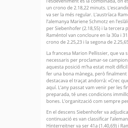
l’esdeveniment és la combinada, on 
un crono de 2.18,22 minuts. L’escand
va ser la més regular. L’austríaca Ra
l’alemanya Mariene Schmotz en l’eslàl
per Siebenhofer (2.18,55) i la tercera 
Raméntol van concloure en la 30a i 31
crono de 2.25,23 i la segona de 2.25,65
La francesa Marion Pellissier, que va 
necessaris per proclamar-se campiona d
aquesta posició m’ha estat molt difíci
fer una bona mànega, però finalment h
destacava el traçat andorrà: «Crec que 
aquí. L’any passat vam venir per les fi
preparada, té unes condicions immillor
bones. L’organització com sempre perf
En el descens Siebenhofer va adjudica
continuació es van classificar l’alemany
Hinterreitner va ser 41a (1.40,69) i Ra