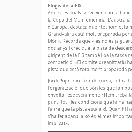
Elogis de la FIS
Aquestes finals serveixen com a banc d
la Copa del Món femenina. L’australià 
d’Europa, destaca que «tothom està mo
Grandvalira està molt preparada per a
Món». Recorda que «les noies ja guar
dos anys i crec que la pista de desce
dirigent de la FIS també lloa la tasca 
competició: «El comitè organitzatiu ha
pista que està totalment preparada pe
Jordi Pujol, director de cursa, subrat
l’organització, que són les que fan po
envolta l’esdeveniment: «Hem treballat
punt, tot i les condicions que hi ha ha
l’altre que la pista està així. Quan hi 
s’ha fet abans, això és el més import
implicat».