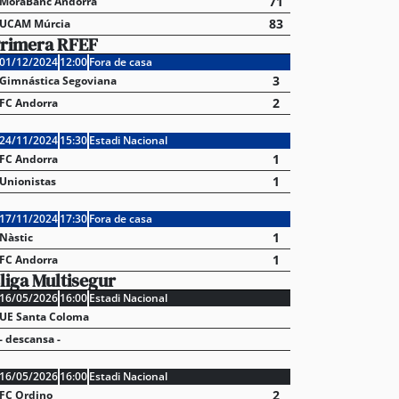
71
MoraBanc Andorra
83
UCAM Múrcia
rimera RFEF
01/12/2024
12:00
Fora de casa
3
Gimnástica Segoviana
2
FC Andorra
24/11/2024
15:30
Estadi Nacional
1
FC Andorra
1
Unionistas
17/11/2024
17:30
Fora de casa
1
Nàstic
1
FC Andorra
liga Multisegur
16/05/2026
16:00
Estadi Nacional
UE Santa Coloma
- descansa -
16/05/2026
16:00
Estadi Nacional
2
FC Ordino