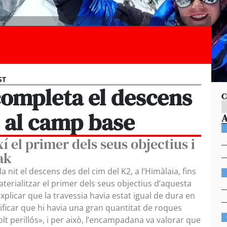
ST
completa el descens
C
s al camp base
xí el primer dels seus objectius i
ak
a nit el descens des del cim del K2, a l’Himàlaia, fins
erialitzar el primer dels seus objectius d’aquesta
plicar que la travessia havia estat igual de dura en
cificar que hi havia una gran quantitat de roques
t perillós», i per això, l’encampadana va valorar que