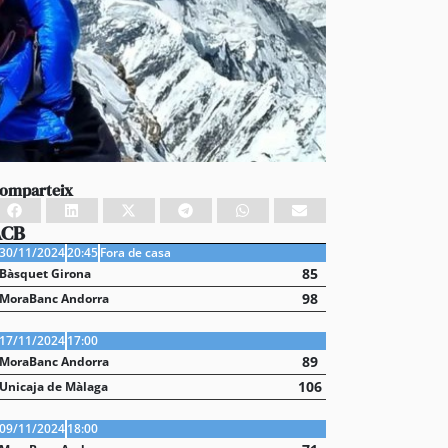
omparteix
ACB
30/11/2024
20:45
Fora de casa
85
Bàsquet Girona
98
MoraBanc Andorra
17/11/2024
17:00
89
MoraBanc Andorra
106
Unicaja de Màlaga
09/11/2024
18:00