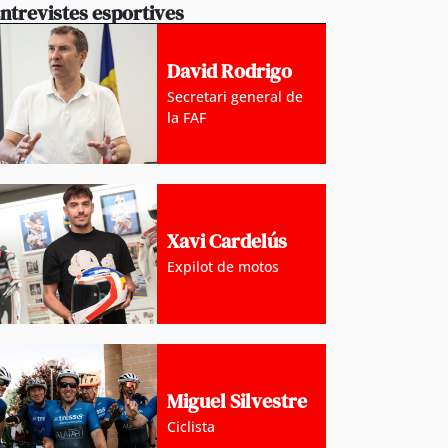
ntrevistes esportives
David Rodrigo
Secretari general de
la FAF
Xavi Cardelús
Expilot de motos
Miguel Silvestre
Ciclista