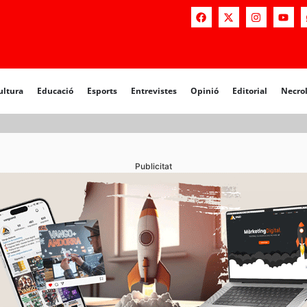
a
Educació
Esports
Entrevistes
Opinió
Editorial
Necrològiq
ultura
Educació
Esports
Entrevistes
Opinió
Editorial
Necro
Publicitat