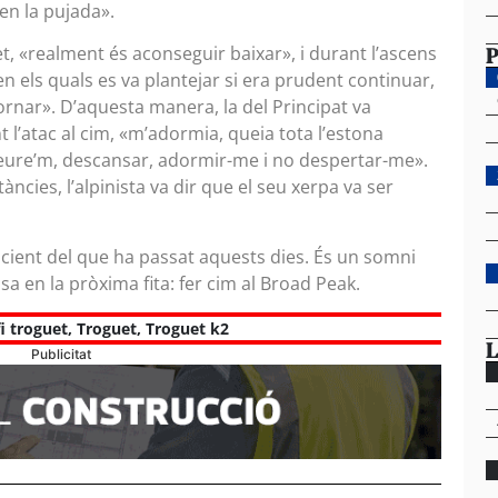
en la pujada».
P
et, «realment és aconseguir baixar», i durant l’ascens
 els quals es va plantejar si era prudent continuar,
ornar». D’aquesta manera, la del Principat va
l’atac al cim, «m’adormia, queia tota l’estona
seure’m, descansar, adormir-me i no despertar-me».
ncies, l’alpinista va dir que el seu xerpa va ser
cient del que ha passat aquests dies. És un somni
nsa en la pròxima fita: fer cim al Broad Peak.
fi troguet
,
Troguet
,
Troguet k2
L
Publicitat