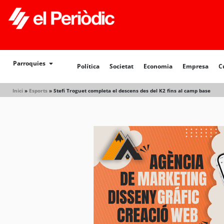
Política
Societat
Economia
Empresa
Cultur
Parroquies
Política
Societat
Economia
Empresa
C
Inici
»
Esports
»
Stefi Troguet completa el descens des del K2 fins al camp base