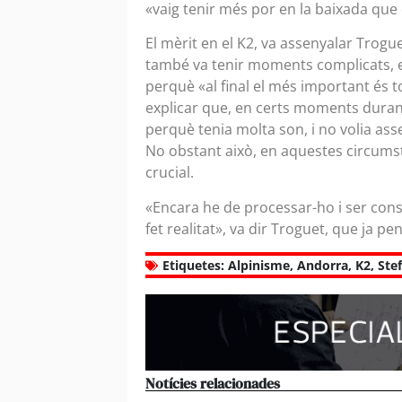
«vaig tenir més por en la baixada que 
El mèrit en el K2, va assenyalar Trogu
també va tenir moments complicats, en
perquè «al final el més important és t
explicar que, en certs moments durant 
perquè tenia molta son, i no volia as
No obstant això, en aquestes circumstà
crucial.
«Encara he de processar-ho i ser cons
fet realitat», va dir Troguet, que ja pe
Etiquetes:
Alpinisme
,
Andorra
,
K2
,
Ste
Notícies relacionades