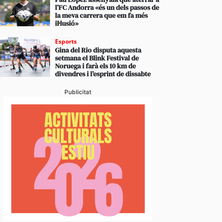
l’FC Andorra «és un dels passos de
la meva carrera que em fa més
il·lusió»
Esports
Gina del Rio disputa aquesta
setmana el Blink Festival de
Noruega i farà els 10 km de
divendres i l’esprint de dissabte
Publicitat