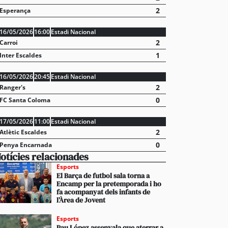
2
Esperança
16/05/2026
16:00
Estadi Nacional
2
Carroi
1
Inter Escaldes
16/05/2026
20:45
Estadi Nacional
2
Ranger's
çat el segon equip de perforació per a iniciar el pro
0
FC Santa Coloma
nel de Rocafort de Sant Julià
17/05/2026
11:00
Estadi Nacional
2
Atlètic Escaldes
0
Penya Encarnada
otícies relacionades
Esports
El Barça de futbol sala torna a
Encamp per la pretemporada i ho
fa acompanyat dels infants de
l’Àrea de Jovent
Esports
Pau López assenyala que aterrar a