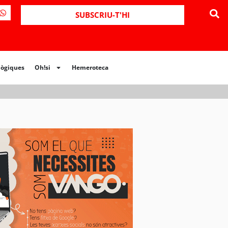
ues
Oh!si
Hemeroteca
SUBSCRIU-T'HI
lògiques
Oh!si
Hemeroteca