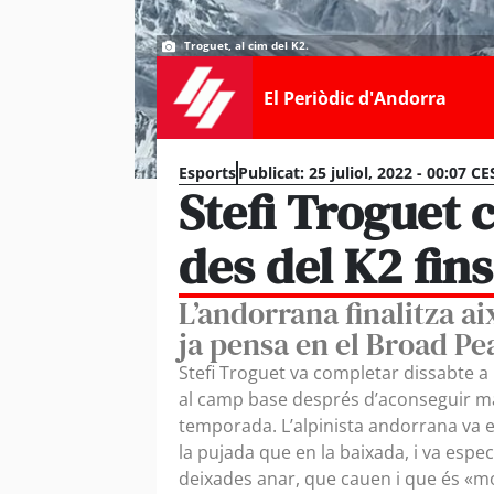
Troguet, al cim del K2.
El Periòdic d'Andorra
Esports
Publicat:
25 juliol, 2022 - 00:07 CE
Stefi Troguet 
des del K2 fin
L’andorrana finalitza ai
ja pensa en el Broad Pe
Stefi Troguet va completar dissabte a l
al camp base després d’aconseguir mat
temporada. L’alpinista andorrana va ex
la pujada que en la baixada, i va espe
deixades anar, que cauen i que és «mol