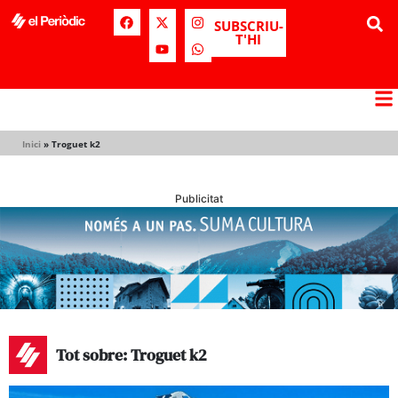
SUBSCRIU-
T'HI
Inici
»
Troguet k2
Publicitat
Tot sobre: Troguet k2