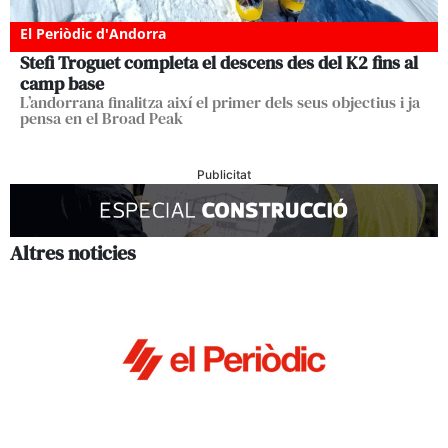
El Periòdic d'Andorra
Stefi Troguet completa el descens des del K2 fins al
camp base
L’andorrana finalitza així el primer dels seus objectius i ja
pensa en el Broad Peak
Publicitat
Altres noticies