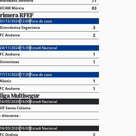
71
MoraBanc Andorra
83
UCAM Múrcia
rimera RFEF
01/12/2024
12:00
Fora de casa
3
Gimnástica Segoviana
2
FC Andorra
24/11/2024
15:30
Estadi Nacional
1
FC Andorra
1
Unionistas
17/11/2024
17:30
Fora de casa
1
Nàstic
1
FC Andorra
liga Multisegur
16/05/2026
16:00
Estadi Nacional
UE Santa Coloma
- descansa -
stabliments es fan forts davant una demanda enorme 
 en un juliol que ja és històric
16/05/2026
16:00
Estadi Nacional
2
FC Ordino