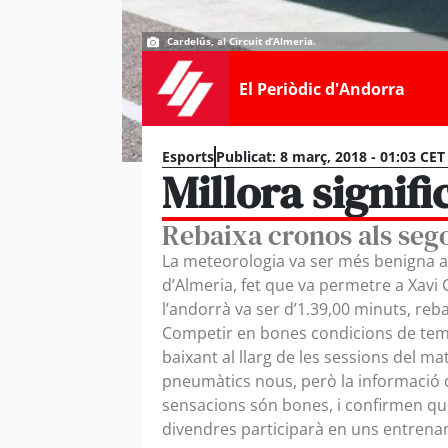
Cardelús, al Circuit d’Almeria.
El Periòdic d'Andorra
Esports
Publicat:
8 març, 2018 - 01:03 CET
Millora signif
Rebaixa cronos als seg
La meteorologia va ser més benigna a
d’Almeria, fet que va permetre a Xavi 
l’andorrà va ser d’1.39,00 minuts, reb
Competir en bones condicions de temps
baixant al llarg de les sessions del m
pneumàtics nous, però la informació q
sensacions són bones, i confirmen qu
divendres participarà en uns entrenam