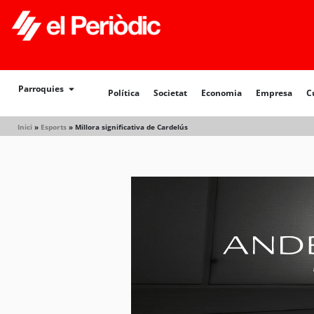
Política
Societat
Economia
Empresa
Cultur
Parroquies
Política
Societat
Economia
Empresa
C
Inici
»
Esports
»
Millora significativa de Cardelús