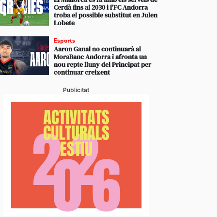
Cerdà fins al 2030 i l’FC Andorra
troba el possible substitut en Julen
Lobete
Esports
Aaron Ganal no continuarà al
MoraBanc Andorra i afronta un
nou repte lluny del Principat per
continuar creixent
Publicitat