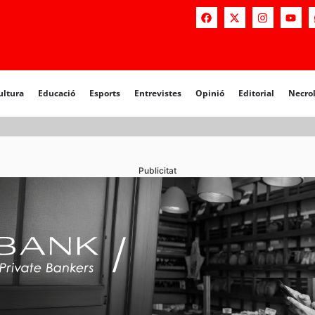
a
Educació
Esports
Entrevistes
Opinió
Editorial
Necrològiq
ultura
Educació
Esports
Entrevistes
Opinió
Editorial
Necro
Publicitat