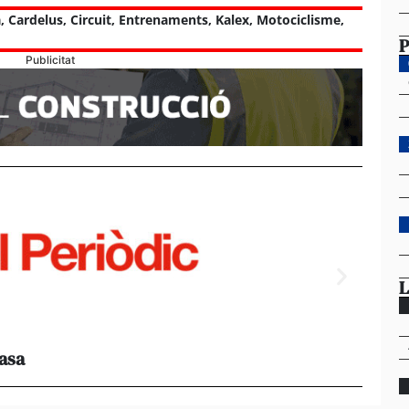
a
,
Cardelus
,
Circuit
,
Entrenaments
,
Kalex
,
Motociclisme
,
P
Publicitat
L
casa
Els e
al 95%