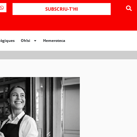
ues
Oh!si
Hemeroteca
SUBSCRIU-T'HI
lògiques
Oh!si
Hemeroteca