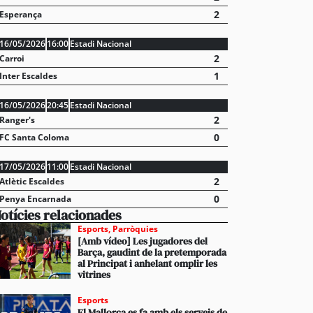
2
Esperança
16/05/2026
16:00
Estadi Nacional
2
Carroi
1
Inter Escaldes
16/05/2026
20:45
Estadi Nacional
2
Ranger's
0
FC Santa Coloma
17/05/2026
11:00
Estadi Nacional
2
Atlètic Escaldes
0
Penya Encarnada
otícies relacionades
Esports
,
Parròquies
[Amb vídeo] Les jugadores del
Barça, gaudint de la pretemporada
al Principat i anhelant omplir les
vitrines
Esports
El Mallorca es fa amb els serveis de