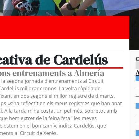
icativa de Cardelús
C
ons entrenaments a Almería
 la segona jornada d’entrenaments al Circuit
Cardelús millorar cronos. La volta ràpida de
aixant en dos segons el millor registre de dimarts.
 «s’ha reflectit en els meus registres que han anat
atí. A la tarda m’ha costat un pel més, sobretot amb
ue hem extret de la feina feta i les meves
e estem en el bon camí», indica Cardelús, que
ents al Circuit de Xerès.