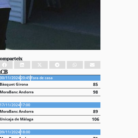
omparteix
ACB
30/11/2024
20:45
Fora de casa
85
Bàsquet Girona
98
MoraBanc Andorra
17/11/2024
17:00
89
MoraBanc Andorra
106
Unicaja de Màlaga
09/11/2024
18:00