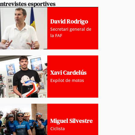
ntrevistes esportives
David Rodrigo
Secretari general de
la FAF
Xavi Cardelús
Expilot de motos
Miguel Silvestre
Ciclista