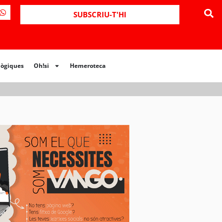
ues
Oh!si
Hemeroteca
SUBSCRIU-T'HI
lògiques
Oh!si
Hemeroteca