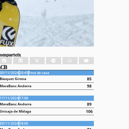
omparteix
ACB
30/11/2024
20:45
Fora de casa
85
Bàsquet Girona
98
MoraBanc Andorra
17/11/2024
17:00
89
MoraBanc Andorra
106
Unicaja de Màlaga
09/11/2024
18:00