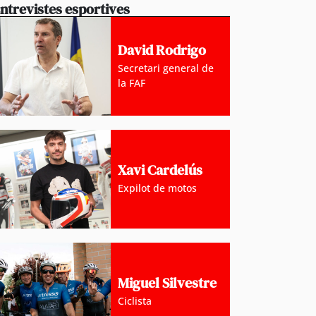
ntrevistes esportives
David Rodrigo
Secretari general de
la FAF
Xavi Cardelús
Expilot de motos
Miguel Silvestre
Ciclista