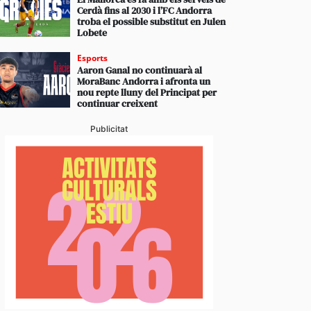
Cerdà fins al 2030 i l’FC Andorra
troba el possible substitut en Julen
Lobete
Esports
Aaron Ganal no continuarà al
MoraBanc Andorra i afronta un
nou repte lluny del Principat per
continuar creixent
Publicitat