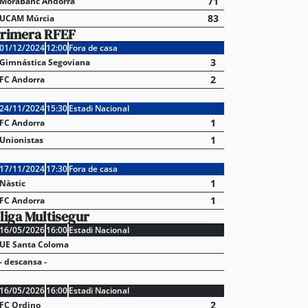
71
MoraBanc Andorra
83
UCAM Múrcia
rimera RFEF
01/12/2024
12:00
Fora de casa
3
Gimnástica Segoviana
2
FC Andorra
24/11/2024
15:30
Estadi Nacional
1
FC Andorra
1
Unionistas
17/11/2024
17:30
Fora de casa
1
Nàstic
1
FC Andorra
liga Multisegur
16/05/2026
16:00
Estadi Nacional
UE Santa Coloma
- descansa -
stabliments es fan forts davant una demanda enorme 
16/05/2026
16:00
Estadi Nacional
 en un juliol que ja és històric
2
FC Ordino