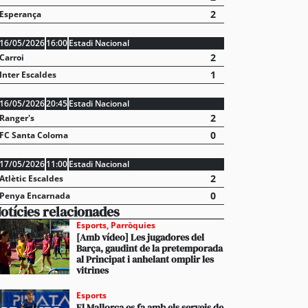
2
Esperança
16/05/2026
16:00
Estadi Nacional
2
Carroi
1
Inter Escaldes
16/05/2026
20:45
Estadi Nacional
2
Ranger's
0
FC Santa Coloma
17/05/2026
11:00
Estadi Nacional
2
Atlètic Escaldes
0
Penya Encarnada
otícies relacionades
Esports
,
Parròquies
[Amb vídeo] Les jugadores del
Barça, gaudint de la pretemporada
al Principat i anhelant omplir les
vitrines
Esports
El Mallorca es fa amb els serveis de