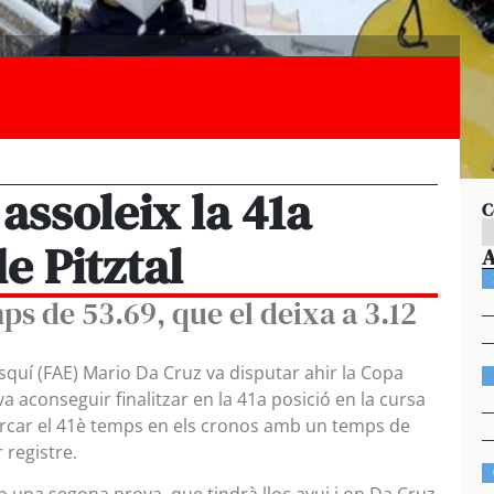
assoleix la 41a
C
de Pitztal
s de 53.69, que el deixa a 3.12
squí (FAE) Mario Da Cruz va disputar ahir la Copa
va aconseguir finalitzar en la 41a posició en la cursa
rcar el 41è temps en els cronos amb un temps de
r registre.