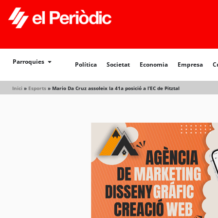
Política
Societat
Economia
Empresa
Cultur
Parroquies
Política
Societat
Economia
Empresa
C
Inici
»
Esports
»
Mario Da Cruz assoleix la 41a posició a l’EC de Pitztal