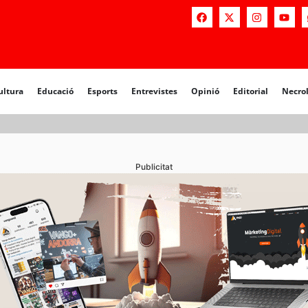
a
Educació
Esports
Entrevistes
Opinió
Editorial
Necrològiq
ultura
Educació
Esports
Entrevistes
Opinió
Editorial
Necro
Publicitat