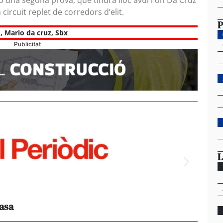
na segona prova, que tindrà lloc avui i on Da Cruz
circuit replet de corredors d’elit.
P
E
,
Mario da cruz
,
Sbx
Publicitat
L
casa
Els e
al 95%