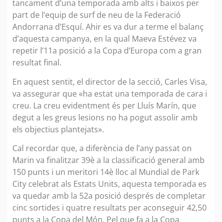
tancament d’una temporada amb alts i baixos per
part de l’equip de surf de neu de la Federació
Andorrana d’Esquí. Ahir es va dur a terme el balanç
d’aquesta campanya, en la qual Maeva Estévez va
repetir l’11a posició a la Copa d’Europa com a gran
resultat final.
En aquest sentit, el director de la secció, Carles Visa,
va assegurar que «ha estat una temporada de cara i
creu. La creu evidentment és per Lluís Marín, que
degut a les greus lesions no ha pogut assolir amb
els objectius plantejats».
Cal recordar que, a diferència de l’any passat on
Marin va finalitzar 39è a la classificació general amb
150 punts i un meritori 14è lloc al Mundial de Park
City celebrat als Estats Units, aquesta temporada es
va quedar amb la 52a posició després de completar
cinc sortides i quatre resultats per aconseguir 42,50
punts a la Copa del Món. Pel que fa a la Copa