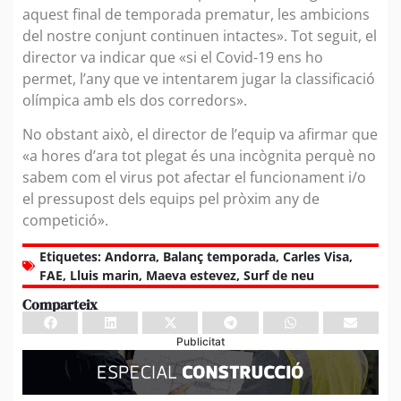
aquest final de temporada prematur, les ambicions
del nostre conjunt continuen intactes». Tot seguit, el
director va indicar que «si el Covid-19 ens ho
permet, l’any que ve intentarem jugar la classificació
olímpica amb els dos corredors».
No obstant això, el director de l’equip va afirmar que
«a hores d’ara tot plegat és una incògnita perquè no
sabem com el virus pot afectar el funcionament i/o
el pressupost dels equips pel pròxim any de
competició».
Etiquetes:
Andorra
,
Balanç temporada
,
Carles Visa
,
FAE
,
Lluis marin
,
Maeva estevez
,
Surf de neu
Comparteix
Publicitat