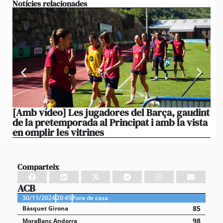
Notícies relacionades
[Amb vídeo] Les jugadores del Barça, gaudint
El
de la pretemporada al Principat i amb la vista
ni
en omplir les vitrines
ag
Comparteix
ACB
30/11/2024
20:45
Fora de casa
85
Bàsquet Girona
98
MoraBanc Andorra