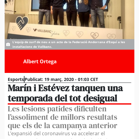
L’equip de surf de neu a un acte de la Federació Andorrana d’Esquí a les
instal·lacions de Vallbanc.
Albert Ortega
Esports
Publicat:
19 març, 2020 - 01:03 CET
Marín i Estévez tanquen una
temporada del tot desigual
Les lesions patides dificulten
l’assoliment de millors resultats
que els de la campanya anterior
L’expansió del coronavirus va accelerar el