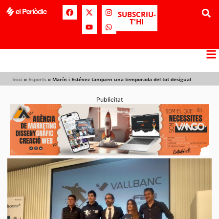
SUBSCRIU-
T'HI
Inici
»
Esports
»
Marín i Estévez tanquen una temporada del tot desigual
Publicitat