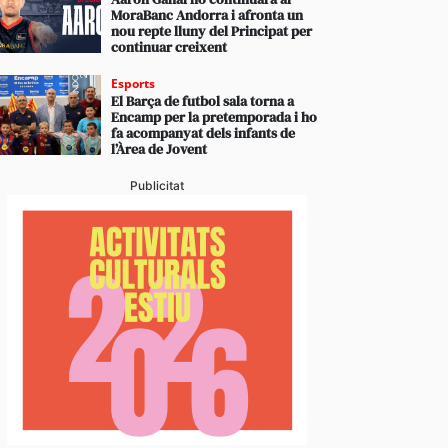
MoraBanc Andorra i afronta un
nou repte lluny del Principat per
continuar creixent
Esports
El Barça de futbol sala torna a
Encamp per la pretemporada i ho
fa acompanyat dels infants de
l’Àrea de Jovent
Publicitat