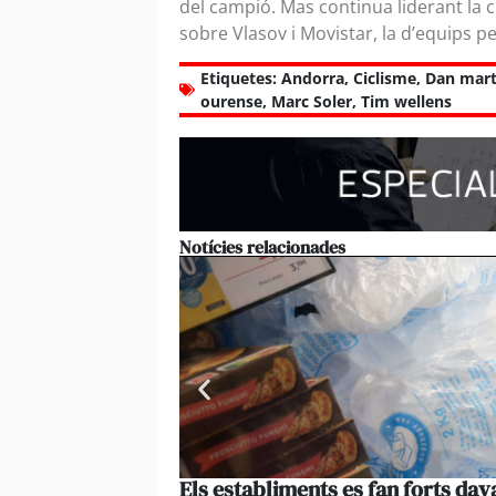
del campió. Mas continua liderant la c
sobre Vlasov i Movistar, la d’equips p
Etiquetes:
Andorra
,
Ciclisme
,
Dan mart
ourense
,
Marc Soler
,
Tim wellens
Notícies relacionades
Els establiments es fan forts da