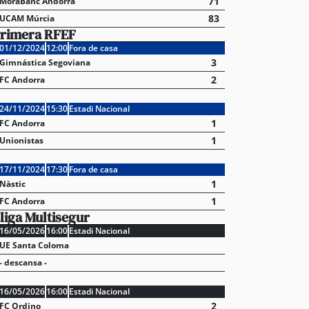
71
MoraBanc Andorra
83
UCAM Múrcia
rimera RFEF
01/12/2024
12:00
Fora de casa
3
Gimnástica Segoviana
2
FC Andorra
24/11/2024
15:30
Estadi Nacional
1
FC Andorra
1
Unionistas
17/11/2024
17:30
Fora de casa
1
Nàstic
1
FC Andorra
liga Multisegur
16/05/2026
16:00
Estadi Nacional
UE Santa Coloma
- descansa -
16/05/2026
16:00
Estadi Nacional
sca sense mort continua creixent en popularitat en
2
FC Ordino