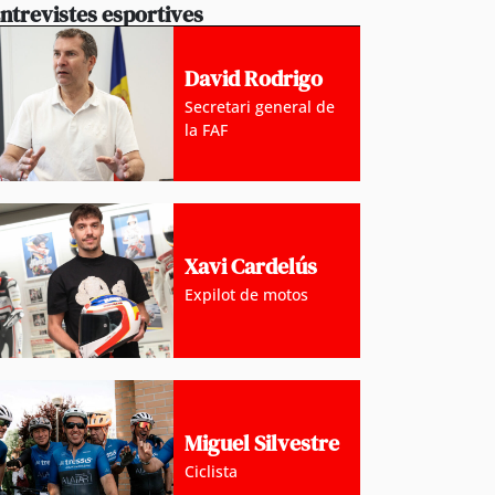
ntrevistes esportives
David Rodrigo
Secretari general de
la FAF
Xavi Cardelús
Expilot de motos
Miguel Silvestre
Ciclista