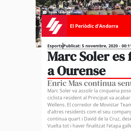
Etapa 13 de La Vuelta.
El Periòdic d'Andorra
Esports
Publicat:
5 novembre, 2020 - 00:1
Marc Soler es 
a Ourense
Enric Mas continua sent
Marc Soler va assolir la cinquena posi
ciclista resident al Principat va acaba
Wellens. El corredor de Movistar Team 
d’altres residents com el seu company
continua quart i David de la Cruz, desè
Vuelta tot i haver finalitzat l’etapa ga