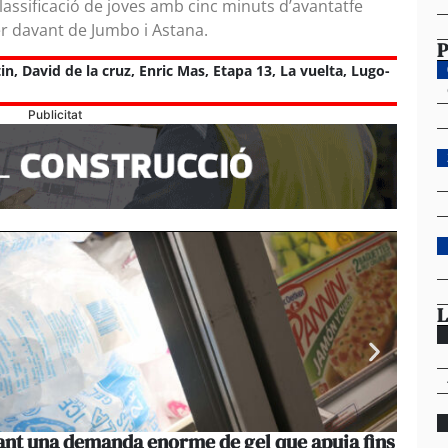
lassificació de joves amb cinc minuts d’avantatfe
er davant de Jumbo i Astana.
P
in
,
David de la cruz
,
Enric Mas
,
Etapa 13
,
La vuelta
,
Lugo-
Publicitat
L
vant una demanda enorme de gel que apuja fins
La pe