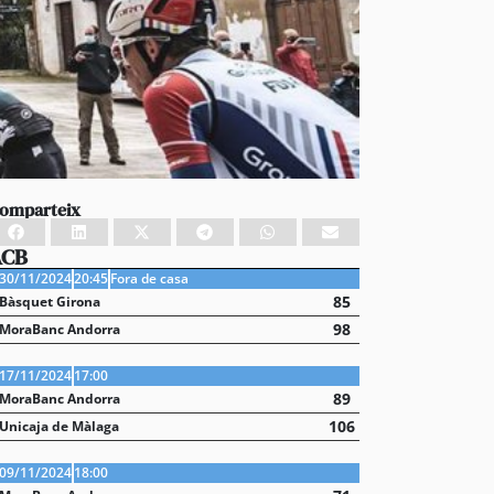
omparteix
ACB
30/11/2024
20:45
Fora de casa
85
Bàsquet Girona
98
MoraBanc Andorra
17/11/2024
17:00
89
MoraBanc Andorra
106
Unicaja de Màlaga
09/11/2024
18:00