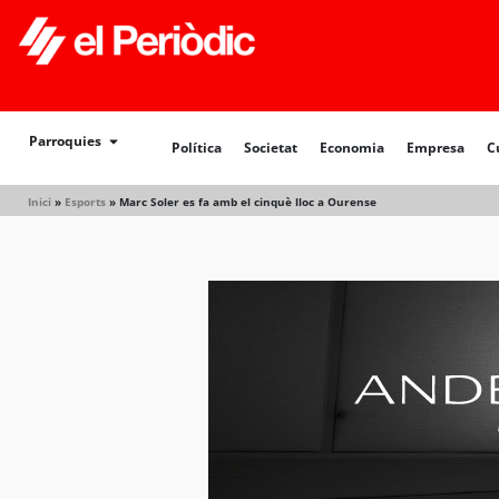
Política
Societat
Economia
Empresa
Cultur
Parroquies
Política
Societat
Economia
Empresa
C
Inici
»
Esports
»
Marc Soler es fa amb el cinquè lloc a Ourense