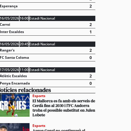
les xifres dels últims anys
2
Esperança
16/05/2026
16:00
Estadi Nacional
2
Carroi
1
Inter Escaldes
16/05/2026
20:45
Estadi Nacional
2
Ranger's
0
FC Santa Coloma
17/05/2026
11:00
Estadi Nacional
2
Atlètic Escaldes
0
Penya Encarnada
otícies relacionades
Esports
El Mallorca es fa amb els serveis de
Cerdà fins al 2030 i l’FC Andorra
troba el possible substitut en Julen
Lobete
Esports
Aaron Ganal no continuarà al