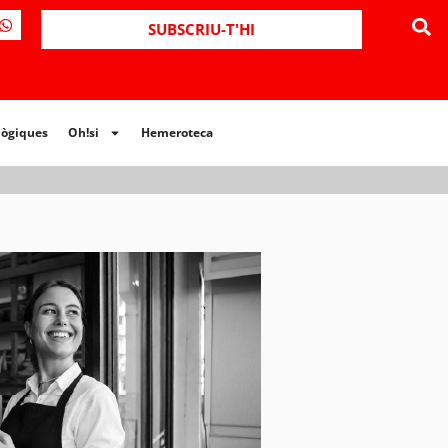
ues
Oh!si
Hemeroteca
SUBSCRIU-T'HI
lògiques
Oh!si
Hemeroteca