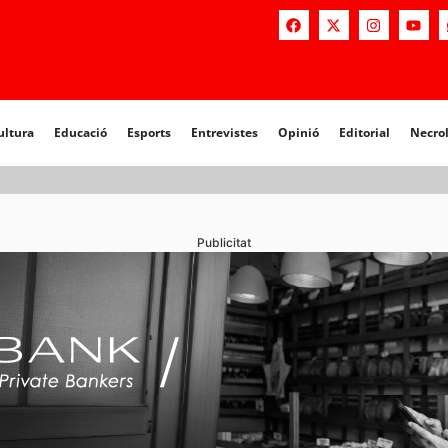
a
Educació
Esports
Entrevistes
Opinió
Editorial
Necrològiq
ultura
Educació
Esports
Entrevistes
Opinió
Editorial
Necro
Publicitat