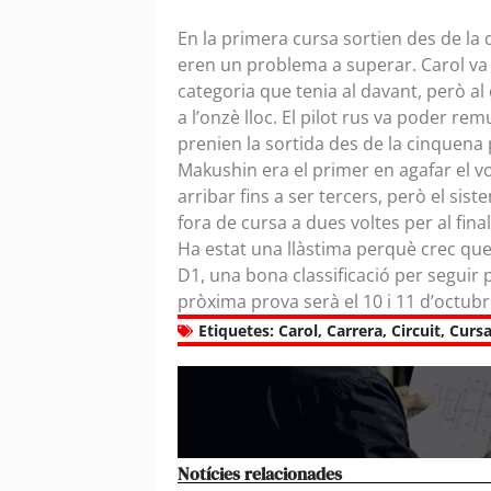
En la primera cursa sortien des de la
eren un problema a superar. Carol va 
categoria que tenia al davant, però al
a l’onzè lloc. El pilot rus va poder re
prenien la sortida des de la cinquena
Makushin era el primer en agafar el vola
arribar fins a ser tercers, però el sis
fora de cursa a dues voltes per al fina
Ha estat una llàstima perquè crec que
D1, una bona classificació per seguir p
pròxima prova serà el 10 i 11 d’octubre 
Etiquetes:
Carol
,
Carrera
,
Circuit
,
Curs
Notícies relacionades