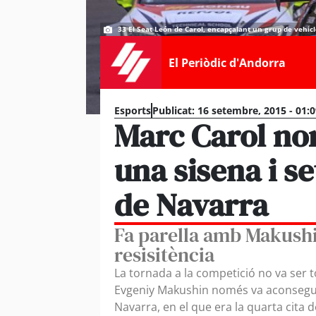
33 El Seat León de Carol, encapçalant un grup de vehicl
El Periòdic d'Andorra
Esports
Publicat:
16 setembre, 2015 - 01:
Marc Carol no
una sisena i se
de Navarra
Fa parella amb Makushi
resisitència
La tornada a la competició no va ser 
Evgeniy Makushin només va aconseguir f
Navarra, en el que era la quarta cita