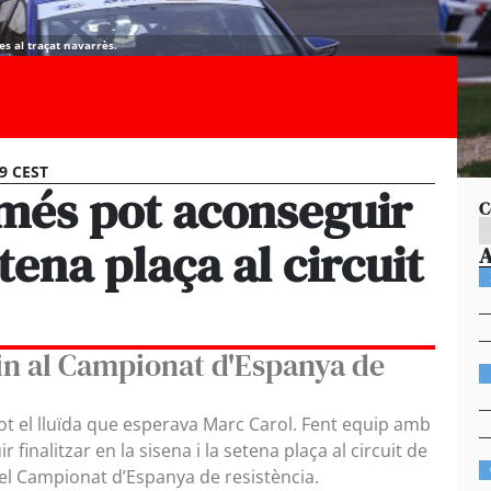
es al traçat navarrès.
09 CEST
més pot aconseguir
C
tena plaça al circuit
n al Campionat d'Espanya de
tot el lluïda que esperava Marc Carol. Fent equip amb
inalitzar en la sisena i la setena plaça al circuit de
 del Campionat d’Espanya de resistència.