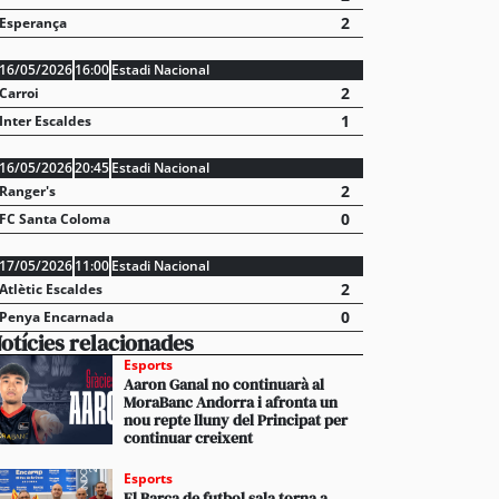
2
Esperança
16/05/2026
16:00
Estadi Nacional
2
Carroi
1
Inter Escaldes
16/05/2026
20:45
Estadi Nacional
2
Ranger's
0
FC Santa Coloma
vídeos] L’arribada d’una esperada i intensa tempesta
anyada de calamarsa no dona treva
17/05/2026
11:00
Estadi Nacional
2
Atlètic Escaldes
0
Penya Encarnada
otícies relacionades
Esports
Aaron Ganal no continuarà al
MoraBanc Andorra i afronta un
nou repte lluny del Principat per
continuar creixent
Esports
El Barça de futbol sala torna a