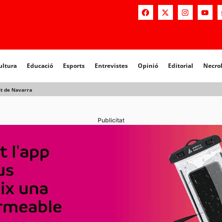
a
Educació
Esports
Entrevistes
Opinió
Editorial
Necrològiq
ultura
Educació
Esports
Entrevistes
Opinió
Editorial
Necro
it de Navarra
Publicitat