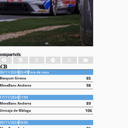
omparteix
ACB
30/11/2024
20:45
Fora de casa
85
Bàsquet Girona
98
MoraBanc Andorra
17/11/2024
17:00
89
MoraBanc Andorra
106
Unicaja de Màlaga
09/11/2024
18:00