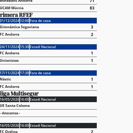
71
MoraBanc Andorra
83
UCAM Múrcia
rimera RFEF
01/12/2024
12:00
Fora de casa
3
Gimnástica Segoviana
2
FC Andorra
24/11/2024
15:30
Estadi Nacional
1
FC Andorra
1
Unionistas
17/11/2024
17:30
Fora de casa
1
Nàstic
1
FC Andorra
liga Multisegur
16/05/2026
16:00
Estadi Nacional
UE Santa Coloma
- descansa -
16/05/2026
16:00
Estadi Nacional
2
FC Ordino