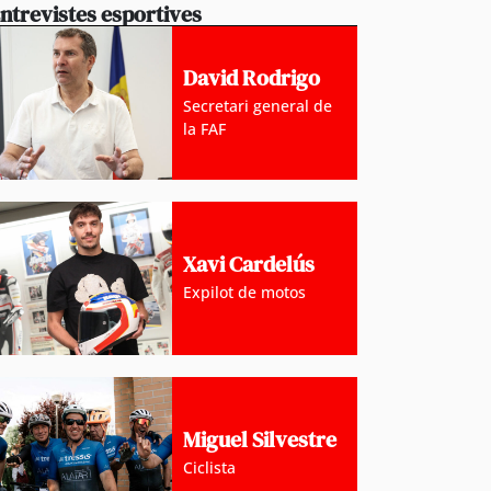
ntrevistes esportives
David Rodrigo
Secretari general de
la FAF
Xavi Cardelús
Expilot de motos
Miguel Silvestre
Ciclista