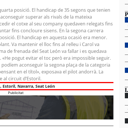
 quarta posició. El handicap de 35 segons que tenien
P
aconseguir superar als rivals de la mateixa
 cedir el cotxe al seu company quedaven relegats fins
muntar fins concloure sisens. En la segona carrera
 posició. El handicap en aquesta ocasió era menor.
nt. Va mantenir el lloc fins al relleu i Carol va
tema de frenada del Seat León va fallar i es quedava
l. «He pogut evitar el toc però era impossible seguir.
 podíem aconseguir la segona plaça de la categoria
ensant en el títol», exposava el pilot andorrà. La
al circuit d’Estoril.
a
,
Estoril
,
Navarra
,
Seat León
L
Publicitat