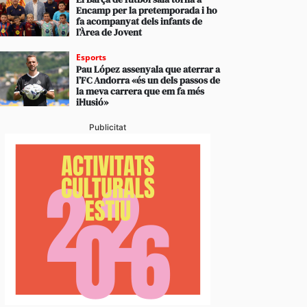
Encamp per la pretemporada i ho
fa acompanyat dels infants de
l’Àrea de Jovent
Esports
Pau López assenyala que aterrar a
l’FC Andorra «és un dels passos de
la meva carrera que em fa més
il·lusió»
Publicitat