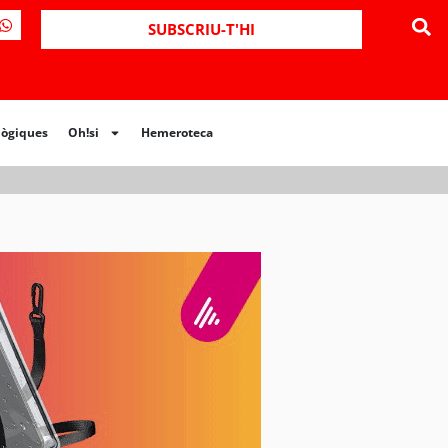
ues
Oh!si
Hemeroteca
SUBSCRIU-T'HI
lògiques
Oh!si
Hemeroteca