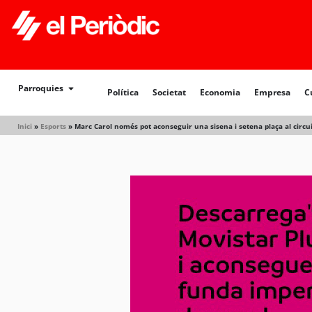
Política
Societat
Economia
Empresa
Cultur
Parroquies
Política
Societat
Economia
Empresa
C
Inici
»
Esports
»
Marc Carol només pot aconseguir una sisena i setena plaça al circu