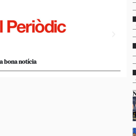
a bona notícia
[Amb 
acomp
N