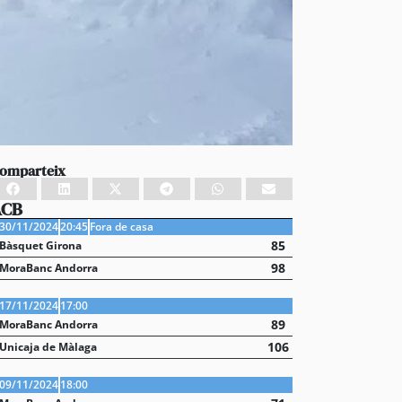
omparteix
ACB
30/11/2024
20:45
Fora de casa
85
Bàsquet Girona
98
MoraBanc Andorra
17/11/2024
17:00
89
MoraBanc Andorra
106
Unicaja de Màlaga
09/11/2024
18:00