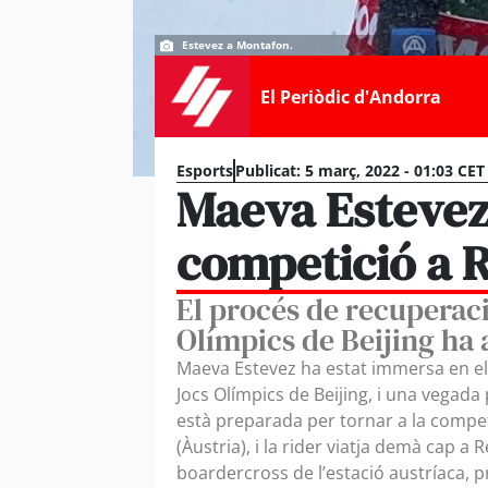
Estevez a Montafon.
El Periòdic d'Andorra
Esports
Publicat:
5 març, 2022 - 01:03 CET
Maeva Estevez 
competició a 
El procés de recuperaci
Olímpics de Beijing ha 
Maeva Estevez ha estat immersa en el
Jocs Olímpics de Beijing, i una vegad
està preparada per tornar a la compet
(Àustria), i la rider viatja demà cap a 
boardercross de l’estació austríaca, pr