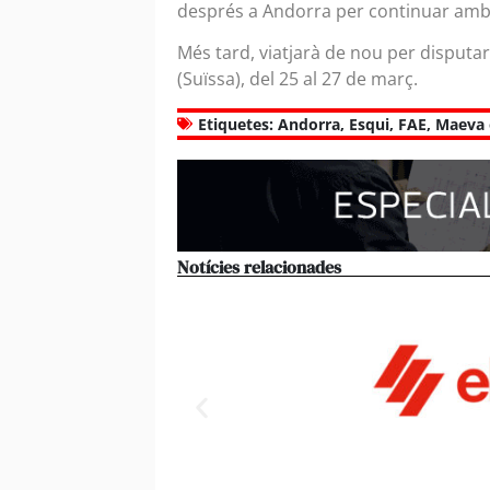
després a Andorra per continuar amb el
Més tard, viatjarà de nou per disputar
(Suïssa), del 25 al 27 de març.
Etiquetes:
Andorra
,
Esqui
,
FAE
,
Maeva 
Notícies relacionades