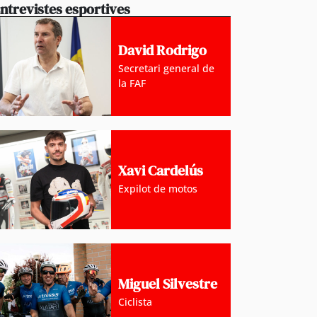
ntrevistes esportives
David Rodrigo
Secretari general de
la FAF
Xavi Cardelús
Expilot de motos
Miguel Silvestre
Ciclista