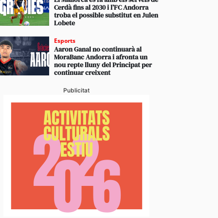
Cerdà fins al 2030 i l’FC Andorra
troba el possible substitut en Julen
Lobete
Esports
Aaron Ganal no continuarà al
MoraBanc Andorra i afronta un
nou repte lluny del Principat per
continuar creixent
Publicitat