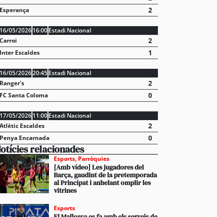
stabliments es fan forts davant una demanda enorme 
2
Esperança
 en un juliol que ja és històric
16/05/2026
16:00
Estadi Nacional
2
Carroi
1
Inter Escaldes
16/05/2026
20:45
Estadi Nacional
2
Ranger's
0
FC Santa Coloma
17/05/2026
11:00
Estadi Nacional
2
Atlètic Escaldes
0
Penya Encarnada
otícies relacionades
Esports
,
Parròquies
[Amb vídeo] Les jugadores del
Barça, gaudint de la pretemporada
al Principat i anhelant omplir les
vitrines
Esports
El Mallorca es fa amb els serveis de