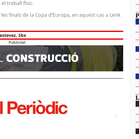
 treball físic.
P
 les finals de la Copa d’Europa, en aquest cas a Lenk
estevez
,
Sbx
Publicitat
L