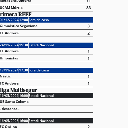
71
MoraBanc Andorra
83
UCAM Múrcia
rimera RFEF
01/12/2024
12:00
Fora de casa
3
Gimnástica Segoviana
2
FC Andorra
24/11/2024
15:30
Estadi Nacional
1
FC Andorra
1
Unionistas
17/11/2024
17:30
Fora de casa
1
Nàstic
1
FC Andorra
liga Multisegur
16/05/2026
16:00
Estadi Nacional
UE Santa Coloma
- descansa -
16/05/2026
16:00
Estadi Nacional
2
FC Ordino