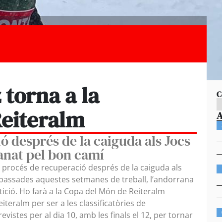
torna a la
C
Reiteralm
ó després de la caiguda als Jocs
anat pel bon camí
 procés de recuperació després de la caiguda als
a passades aquestes setmanes de treball, l’andorrana
ició. Ho farà a la Copa del Món de Reiteralm
Reiteralm per ser a les classificatòries de
evistes per al dia 10, amb les finals el 12, per tornar