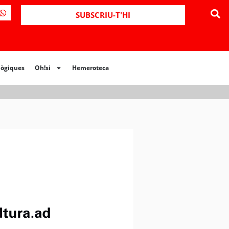
ues
Oh!si
Hemeroteca
SUBSCRIU-T'HI
lògiques
Oh!si
Hemeroteca