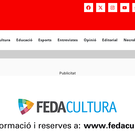
a
Educació
Esports
Entrevistes
Opinió
Editorial
Necrològiq
ultura
Educació
Esports
Entrevistes
Opinió
Editorial
Necro
Publicitat