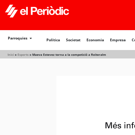
Política
Societat
Economia
Empresa
Cultur
Parroquies
Política
Societat
Economia
Empresa
C
Inici
»
Esports
»
Maeva Estevez torna a la competició a Reiteralm