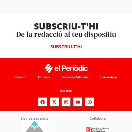
SUBSCRIU-T'HI
De la redacció al teu dispositiu
SUBSCRIU-T'HI
Qui som
Contacte
Serveis de Publicitat
Hemeroteca
Avís legal
Els nostres socis
Col·labora