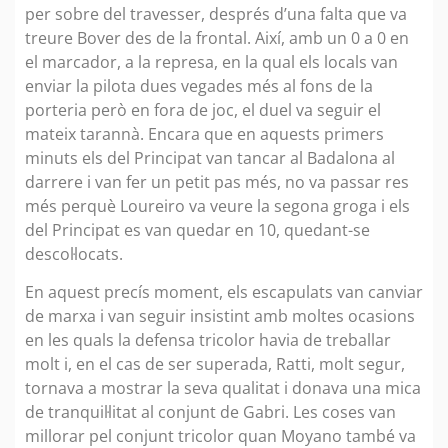
per sobre del travesser, després d’una falta que va
treure Bover des de la frontal. Així, amb un 0 a 0 en
el marcador, a la represa, en la qual els locals van
enviar la pilota dues vegades més al fons de la
porteria però en fora de joc, el duel va seguir el
mateix tarannà. Encara que en aquests primers
minuts els del Principat van tancar al Badalona al
darrere i van fer un petit pas més, no va passar res
més perquè Loureiro va veure la segona groga i els
del Principat es van quedar en 10, quedant-se
descol·locats.
En aquest precís moment, els escapulats van canviar
de marxa i van seguir insistint amb moltes ocasions
en les quals la defensa tricolor havia de treballar
molt i, en el cas de ser superada, Ratti, molt segur,
tornava a mostrar la seva qualitat i donava una mica
de tranquil·litat al conjunt de Gabri. Les coses van
millorar pel conjunt tricolor quan Moyano també va