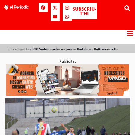
SUBSCRIU-
T'HI
Inici
»
Esports
»
L’FC Andorra salva un punt a Badalona i Ratti meravella
Publicitat