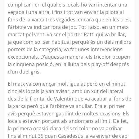
complicar i en el qual els locals ho van intentar una
vegada i una altra, i fins i tot van enviar la pilota al
fons de la xarxa tres vegades, encara que en les tres,
l’àrbitre va indicar fora de joc. Tot i això, en un matx
marcat pel vent, va ser el porter Ratti qui va brillar,
ja que com sol ser habitual perquè és un dels millors
porters de la categoria, va fer unes intervencions
excepcionals. D’aquesta manera, els tricolor ocupen
la cinquena posició, en la lluita pels play-off després
d’un duel gris.
El matx va començar molt igualat però en el minut
cinc els locals ja van avisar, amb un xut del lateral
des de la frontal de Valentín que va acabar al fons de
la xarxa però que l’àrbitre va anul·lar. Era el primer
avís perquè estaven gaudint de moltes ocasions. Els
locals estaven portant als andorrans al límit. De fet,
la primera ocasió clara dels tricolor no va arribar
fins al minut 35 quan Casadesús la va enviar de cap