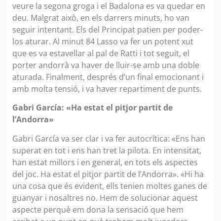
veure la segona groga i el Badalona es va quedar en
deu. Malgrat això, en els darrers minuts, ho van
seguir intentant. Els del Principat patien per poder-
los aturar. Al minut 84 Lasso va fer un potent xut
que es va estavellar al pal de Ratti i tot seguit, el
porter andorrà va haver de lluir-se amb una doble
aturada. Finalment, després d’un final emocionant i
amb molta tensió, i va haver repartiment de punts.
Gabri García: «Ha estat el pitjor partit de
l’Andorra»
Gabri García va ser clar i va fer autocrítica: «Ens han
superat en tot i ens han tret la pilota. En intensitat,
han estat millors i en general, en tots els aspectes
del joc. Ha estat el pitjor partit de l’Andorra». «Hi ha
una cosa que és evident, ells tenien moltes ganes de
guanyar i nosaltres no. Hem de solucionar aquest
aspecte perquè em dona la sensació que hem