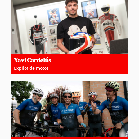
Xavi Cardelús
Expilot de motos