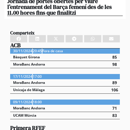
Jornada de portes obertes per viure
La
l’entrenament del Barça femení des de les
tu
11.00 hores fins que finalitzi
que
Comparteix
ACB
30/11/2024
20:45
Fora de casa
85
Bàsquet Girona
98
MoraBanc Andorra
17/11/2024
17:00
89
MoraBanc Andorra
106
Unicaja de Màlaga
09/11/2024
18:00
71
MoraBanc Andorra
83
UCAM Múrcia
Primera RFEF