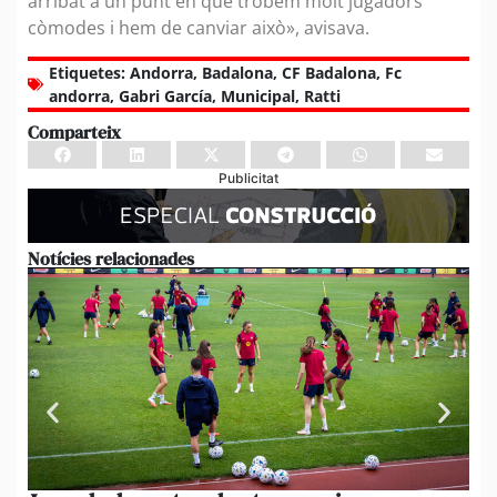
arribat a un punt en què trobem molt jugadors
còmodes i hem de canviar això», avisava.
Etiquetes:
Andorra
,
Badalona
,
CF Badalona
,
Fc
andorra
,
Gabri García
,
Municipal
,
Ratti
Comparteix
Publicitat
Notícies relacionades