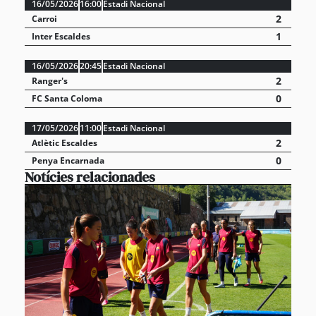
16/05/2026
16:00
Estadi Nacional
2
Carroi
1
Inter Escaldes
16/05/2026
20:45
Estadi Nacional
2
Ranger's
0
FC Santa Coloma
17/05/2026
11:00
Estadi Nacional
2
Atlètic Escaldes
0
Penya Encarnada
Notícies relacionades