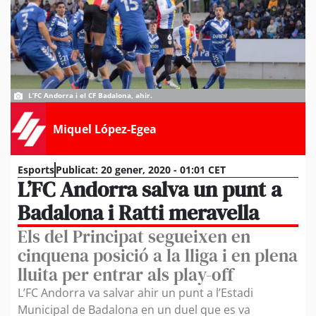
L’FC Andorra i el CF Badalona, ahir.
Miquel López-Egea
Esports
Publicat:
20 gener, 2020 - 01:01 CET
L’FC Andorra salva un punt a
Badalona i Ratti meravella
Els del Principat segueixen en
cinquena posició a la lliga i en plena
lluita per entrar als play-off
L’FC Andorra va salvar ahir un punt a l’Estadi
Municipal de Badalona en un duel que es va