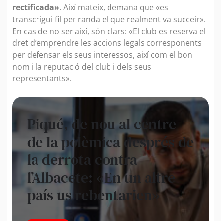
rectificada»
.
Així mateix, demana que «es
transcrigui fil per randa el que realment va succeir».
En cas de no ser així, són clars: «El club es reserva el
dret d’emprendre les accions legals corresponents
per defensar els seus interessos, així com el bon
nom i la reputació del club i dels seus
representants».
Piqué, de nou al centre
de la polèmica després de
la derrota contra
l’Albacete: «En un altre
país us rebentarien»