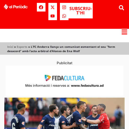
SUBSCRIU-
T'HI
Inici
»
Esports
»
L’FC Andorra llança un comunicat esmentant el seu “ferm
desacord” amb l’acta arbitral d’Alonso de Ena Wolf
Publicitat