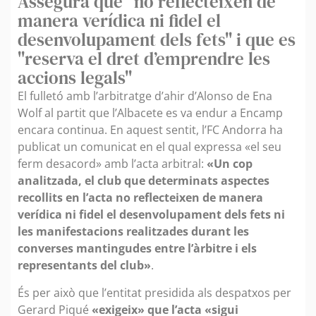
Assegura que "no reflecteixen de
manera verídica ni fidel el
desenvolupament dels fets" i que es
"reserva el dret d’emprendre les
accions legals"
El fulletó amb l’arbitratge d’ahir d’Alonso de Ena
Wolf al partit que l’Albacete es va endur a Encamp
encara continua. En aquest sentit, l’FC Andorra ha
publicat un comunicat en el qual expressa «el seu
ferm desacord» amb l’acta arbitral:
«Un cop
analitzada, el club que determinats aspectes
recollits en l’acta no reflecteixen de manera
verídica ni fidel el desenvolupament dels fets ni
les manifestacions realitzades durant les
converses mantingudes entre l’àrbitre i els
representants del club»
.
És per això que l’entitat presidida als despatxos per
Gerard Piqué
«exigeix» que l’acta «sigui