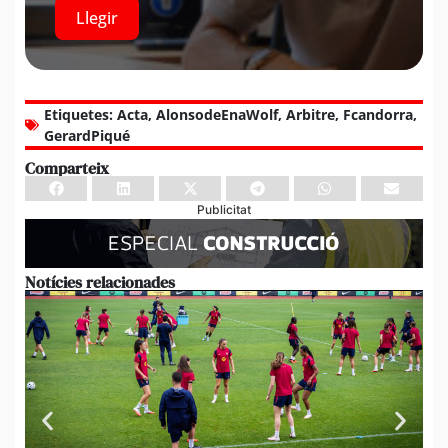
Llegir
Etiquetes:
Acta
,
AlonsodeEnaWolf
,
Arbitre
,
Fcandorra
,
GerardPiqué
Comparteix
Publicitat
Notícies relacionades