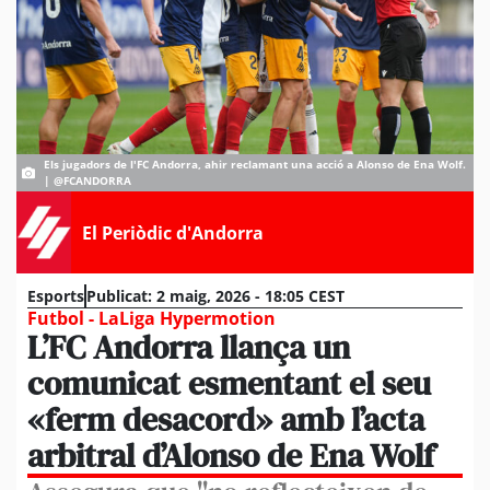
Els jugadors de l'FC Andorra, ahir reclamant una acció a Alonso de Ena Wolf.
| @FCANDORRA
El Periòdic d'Andorra
Esports
Publicat:
2 maig, 2026 - 18:05 CEST
Futbol - LaLiga Hypermotion
L’FC Andorra llança un
comunicat esmentant el seu
«ferm desacord» amb l’acta
arbitral d’Alonso de Ena Wolf