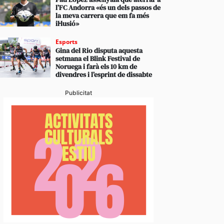
l’FC Andorra «és un dels passos de
la meva carrera que em fa més
il·lusió»
Esports
Gina del Rio disputa aquesta
setmana el Blink Festival de
Noruega i farà els 10 km de
divendres i l’esprint de dissabte
Publicitat