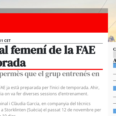
11 CET
al femení de la FAE
C
orada
 permès que el grup entrenés en
FAE ja està preparada per l’inici de temporada. Ahir,
cia on va fer diverses sessions d’entrenament.
minal i Clàudia Garcia, en companyia del tècnics
r a Storklinten (Suècia) el passat 12 de novembre per