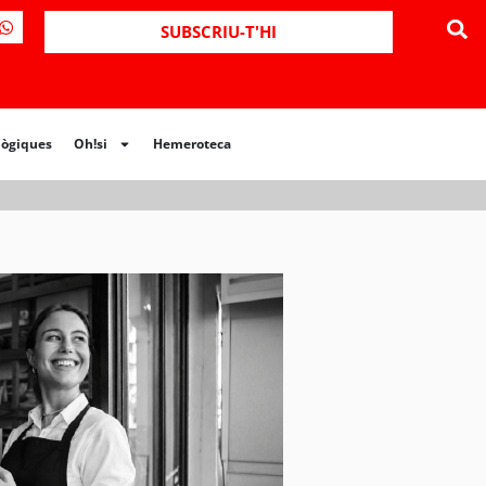
ues
Oh!si
Hemeroteca
SUBSCRIU-T'HI
lògiques
Oh!si
Hemeroteca