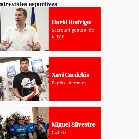
ntrevistes esportives
David Rodrigo
Secretari general de
la FAF
Xavi Cardelús
Expilot de motos
Miguel Silvestre
Ciclista