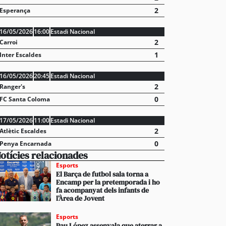
2
Esperança
16/05/2026
16:00
Estadi Nacional
2
Carroi
1
Inter Escaldes
16/05/2026
20:45
Estadi Nacional
2
Ranger's
0
FC Santa Coloma
17/05/2026
11:00
Estadi Nacional
çat el segon equip de perforació per a iniciar el pro
2
Atlètic Escaldes
nel de Rocafort de Sant Julià
0
Penya Encarnada
otícies relacionades
Esports
El Barça de futbol sala torna a
Encamp per la pretemporada i ho
fa acompanyat dels infants de
l’Àrea de Jovent
Esports
Pau López assenyala que aterrar a