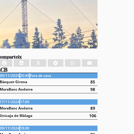
omparteix
ACB
30/11/2024
20:45
Fora de casa
85
Bàsquet Girona
98
MoraBanc Andorra
17/11/2024
17:00
89
MoraBanc Andorra
106
Unicaja de Màlaga
09/11/2024
18:00