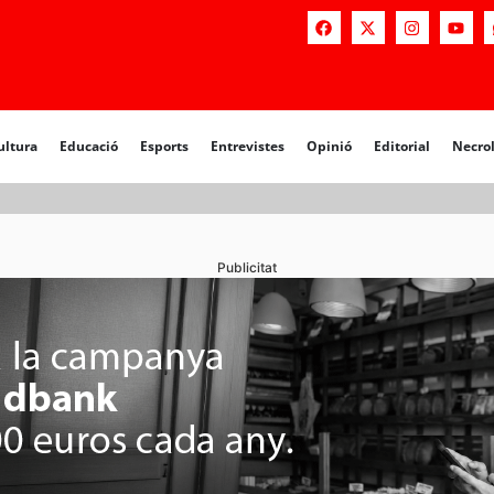
a
Educació
Esports
Entrevistes
Opinió
Editorial
Necrològiq
ultura
Educació
Esports
Entrevistes
Opinió
Editorial
Necro
Publicitat