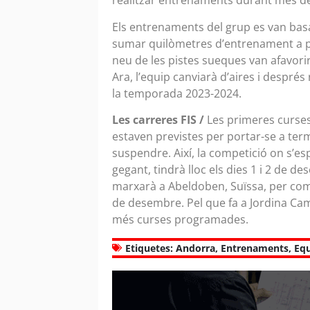
realitzar entrenaments durant més de
Els entrenaments del grup es van basa
sumar quilòmetres d’entrenament a pi
neu de les pistes sueques van afavori
Ara, l’equip canviarà d’aires i despré
la temporada 2023-2024.
Les carreres FIS /
Les primeres curses
estaven previstes per portar-se a ter
suspendre. Així, la competició on s’esp
gegant, tindrà lloc els dies 1 i 2 de 
marxarà a Abeldoben, Suïssa, per comp
de desembre. Pel que fa a Jordina Cami
més curses programades.
Etiquetes:
Andorra
,
Entrenaments
,
Eq