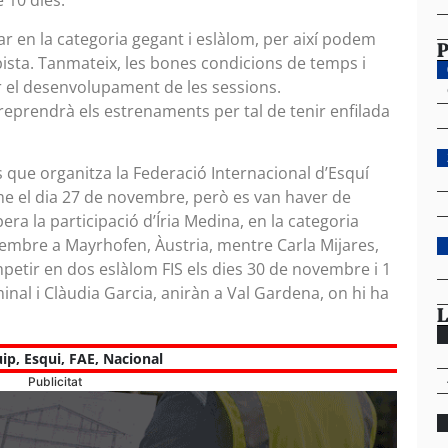
 10 dies.
r en la categoria gegant i eslàlom, per així podem
P
sta. Tanmateix, les bones condicions de temps i
r el desenvolupament de les sessions.
s reprendrà els estrenaments per tal de tenir enfilada
 que organitza la Federació Internacional d’Esquí
me el dia 27 de novembre, però es van haver de
era la participació d’Íria Medina, en la categoria
desembre a Mayrhofen, Àustria, mentre Carla Mijares,
etir en dos eslàlom FIS els dies 30 de novembre i 1
nal i Clàudia Garcia, aniràn a Val Gardena, on hi ha
L
uip
,
Esqui
,
FAE
,
Nacional
Publicitat