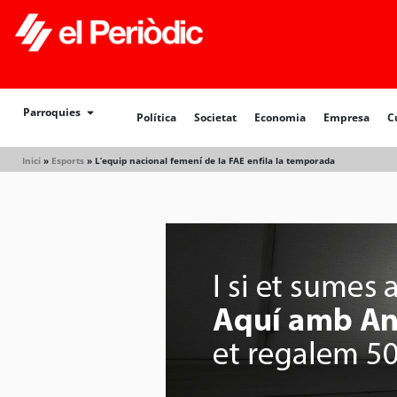
Política
Societat
Economia
Empresa
Cultur
Parroquies
Política
Societat
Economia
Empresa
C
Inici
»
Esports
»
L’equip nacional femení de la FAE enfila la temporada