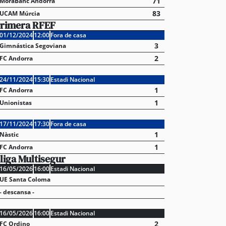
71
MoraBanc Andorra
83
UCAM Múrcia
rimera RFEF
01/12/2024
12:00
Fora de casa
3
Gimnástica Segoviana
2
FC Andorra
24/11/2024
15:30
Estadi Nacional
1
FC Andorra
1
Unionistas
17/11/2024
17:30
Fora de casa
1
Nàstic
1
FC Andorra
liga Multisegur
16/05/2026
16:00
Estadi Nacional
UE Santa Coloma
- descansa -
16/05/2026
16:00
Estadi Nacional
2
FC Ordino