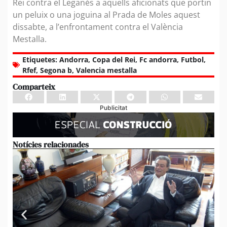
Rei contra el Leganés a aquells aficionats que portin
un peluix o una joguina al Prada de Moles aquest
dissabte, a l’enfrontament contra el València
Mestalla.
Etiquetes:
Andorra
,
Copa del Rei
,
Fc andorra
,
Futbol
,
Rfef
,
Segona b
,
Valencia mestalla
Comparteix
Publicitat
Notícies relacionades