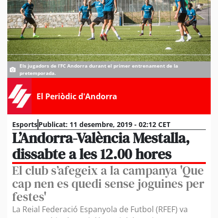
Els jugadors de l’FC Andorra durant el primer entrenament de la
pretemporada.
El Periòdic d'Andorra
Esports
Publicat:
11 desembre, 2019 - 02:12 CET
L’Andorra-València Mestalla,
dissabte a les 12.00 hores
El club s’afegeix a la campanya 'Que
cap nen es quedi sense joguines per
festes'
La Reial Federació Espanyola de Futbol (RFEF) va