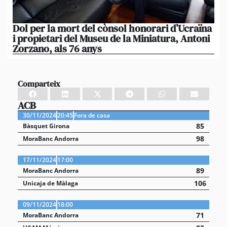
Dol per la mort del cònsol honorari d’Ucraïna
El 
i propietari del Museu de la Miniatura, Antoni
im
Zorzano, als 76 anys
Res
Comparteix
ACB
30/11/2024
20:45
Fora de casa
85
Bàsquet Girona
98
MoraBanc Andorra
17/11/2024
17:00
89
MoraBanc Andorra
106
Unicaja de Màlaga
09/11/2024
18:00
71
MoraBanc Andorra