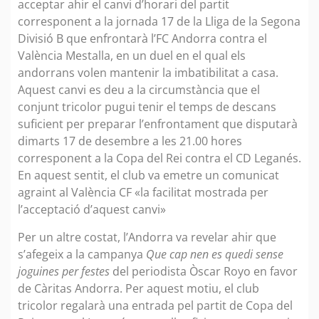
acceptar ahir el canvi d’horari del partit
corresponent a la jornada 17 de la Lliga de la Segona
Divisió B que enfrontarà l’FC Andorra contra el
València Mestalla, en un duel en el qual els
andorrans volen mantenir la imbatibilitat a casa.
Aquest canvi es deu a la circumstància que el
conjunt tricolor pugui tenir el temps de descans
suficient per preparar l’enfrontament que disputarà
dimarts 17 de desembre a les 21.00 hores
corresponent a la Copa del Rei contra el CD Leganés.
En aquest sentit, el club va emetre un comunicat
agraint al València CF «la facilitat mostrada per
l’acceptació d’aquest canvi»
Per un altre costat, l’Andorra va revelar ahir que
s’afegeix a la campanya
Que cap nen es quedi sense
joguines per festes
del periodista Òscar Royo en favor
de Càritas Andorra. Per aquest motiu, el club
tricolor regalarà una entrada pel partit de Copa del