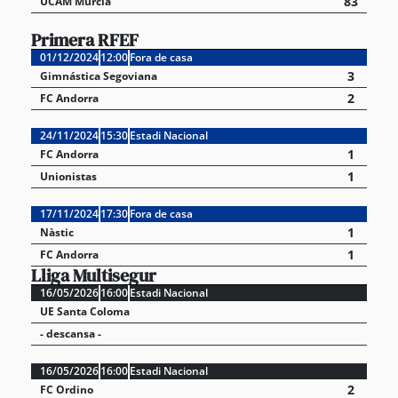
83
UCAM Múrcia
Primera RFEF
01/12/2024
12:00
Fora de casa
3
Gimnástica Segoviana
2
FC Andorra
24/11/2024
15:30
Estadi Nacional
1
FC Andorra
1
Unionistas
17/11/2024
17:30
Fora de casa
1
Nàstic
1
FC Andorra
Lliga Multisegur
16/05/2026
16:00
Estadi Nacional
UE Santa Coloma
- descansa -
16/05/2026
16:00
Estadi Nacional
2
FC Ordino