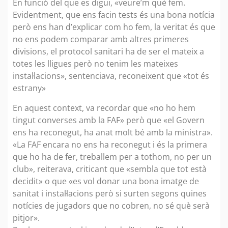
En funció del que es digui, «veure’m què fem.
Evidentment, que ens facin tests és una bona notícia
però ens han d’explicar com ho fem, la veritat és que
no ens podem comparar amb altres primeres
divisions, el protocol sanitari ha de ser el mateix a
totes les lligues però no tenim les mateixes
instal·lacions», sentenciava, reconeixent que «tot és
estrany»
En aquest context, va recordar que «no ho hem
tingut converses amb la FAF» però que «el Govern
ens ha reconegut, ha anat molt bé amb la ministra».
«La FAF encara no ens ha reconegut i és la primera
que ho ha de fer, treballem per a tothom, no per un
club», reiterava, criticant que «sembla que tot està
decidit» o que «es vol donar una bona imatge de
sanitat i instal·lacions però si surten segons quines
notícies de jugadors que no cobren, no sé què serà
pitjor».