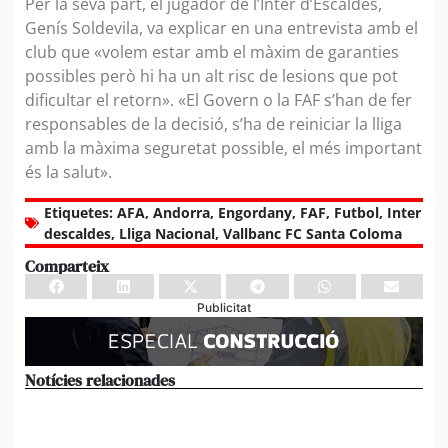
Per la seva part, el jugador de l’Inter d’Escaldes,
Genís Soldevila, va explicar en una entrevista amb el
club que «volem estar amb el màxim de garanties
possibles però hi ha un alt risc de lesions que pot
dificultar el retorn». «El Govern o la FAF s’han de fer
responsables de la decisió, s’ha de reiniciar la lliga
amb la màxima seguretat possible, el més important
és la salut».
Etiquetes:
AFA
,
Andorra
,
Engordany
,
FAF
,
Futbol
,
Inter
descaldes
,
Lliga Nacional
,
Vallbanc FC Santa Coloma
Comparteix
Publicitat
Notícies relacionades