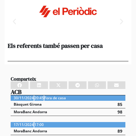
Els referents també passen per casa
El
de
en 
Comparteix
ACB
30/11/2024
20:45
Fora de casa
85
Bàsquet Girona
98
MoraBanc Andorra
17/11/2024
17:00
89
MoraBanc Andorra