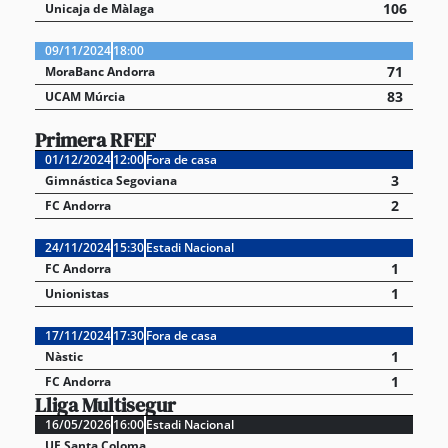
106
Unicaja de Màlaga
09/11/2024
18:00
71
MoraBanc Andorra
83
UCAM Múrcia
Primera RFEF
01/12/2024
12:00
Fora de casa
3
Gimnástica Segoviana
2
FC Andorra
24/11/2024
15:30
Estadi Nacional
1
FC Andorra
1
Unionistas
17/11/2024
17:30
Fora de casa
1
Nàstic
1
FC Andorra
Lliga Multisegur
16/05/2026
16:00
Estadi Nacional
UE Santa Coloma