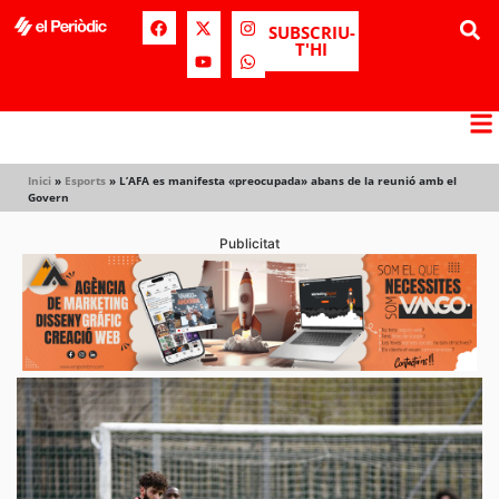
SUBSCRIU-
T'HI
Inici
»
Esports
»
L’AFA es manifesta «preocupada» abans de la reunió amb el
Govern
Publicitat