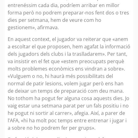
entrenéssim cada dia, podríem arribar en millor
forma però no podrem preparar-nos fent dos o tres
dies per setmana, hem de veure com ho
gestionem», afirmava.
En aquest context, el jugador va reiterar que «anem
a escoltar el que proposen, hem agafat la informació
dels jugadors dels clubs i la traslladarem». Per tant,
va insistir en el fet que «estem preocupats perquè
molts problemes econòmics ens vindran a sobre».
«Vulguem o no, hi haurà més possibilitats del
normal de patir lesions, volem jugar però ens han
de deixar un temps de preparació com deu mana.
No tothom ha pogut fer alguna cosa aquests dies. Jo
vaig estar una setmana parat per un fals positiu i no
he pogut ni sortir al carrer», afegia. Així, a parer de
l’AFA, «hi ha molt poc temps entre entrenar i jugar i
a sobre no ho podrem fer per grups».