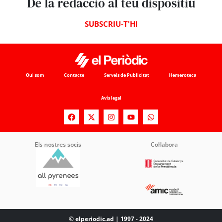
De la redacció al teu dispositiu
SUBSCRIU-T'HI
Qui som
Contacte
Serveis de Publicitat
Hemeroteca
Avís legal
Els nostres socis
Col·labora
© elperiodic.ad | 1997 - 2024