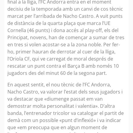
final a la lliga, l’FC Andorra entra en el moment
decisiu de la temporada amb un canvi de cos tècnic
marcat per l’arribada de Nacho Castro. A vuit punts
de distància de la quarta plaça que marca l’UE
Cornella (46 punts) i dona accés al play-off, els del
Principat, novens, han de començar a sumar de tres
en tres si volen acostar-se a la zona noble. Per fer-
ho, primer hauran de derrotar al cuer de la lliga,
l’Oriola CF, qui ve carregat de moral després de
rescatar un punt contra el Barça B amb només 10
jugadors des del minut 60 de la segona part.
En aquest sentit, el nou tècnic de l’FC Andorra,
Nacho Castro, va valorar l’estat dels seus jugadors i
va destacar que «diumenge passat em van
demostrar molta personalitat i valentia». D’altra
banda, l’entrenador tricolor va catalogar el partit de
demà com un possible «punt d’inflexió» i va indicar
que «em preocupa que en algun moment de