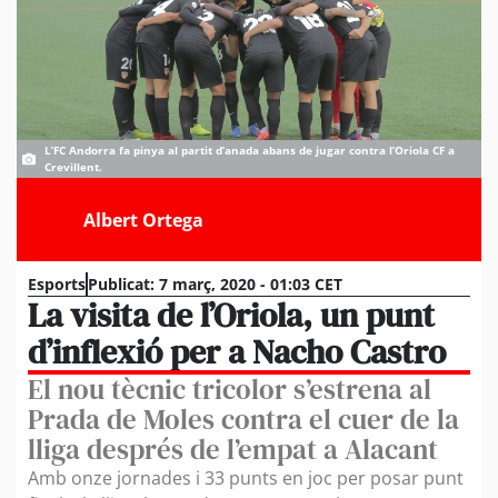
L’FC Andorra fa pinya al partit d’anada abans de jugar contra l’Oriola CF a
Crevillent.
Albert Ortega
Esports
Publicat:
7 març, 2020 - 01:03 CET
La visita de l’Oriola, un punt
d’inflexió per a Nacho Castro
El nou tècnic tricolor s’estrena al
Prada de Moles contra el cuer de la
lliga després de l’empat a Alacant
Amb onze jornades i 33 punts en joc per posar punt