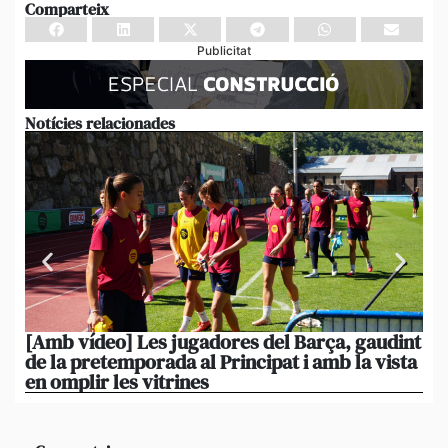
Comparteix
Publicitat
Notícies relacionades
[Amb vídeo] Les jugadores del Barça, gaudint
El
de la pretemporada al Principat i amb la vista
ni
en omplir les vitrines
ag