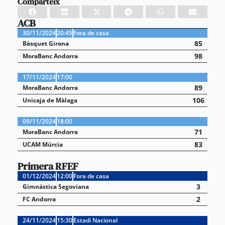
Comparteix
ACB
30/11/2024
20:45
Fora de casa
85
Bàsquet Girona
98
MoraBanc Andorra
17/11/2024
17:00
89
MoraBanc Andorra
106
Unicaja de Màlaga
09/11/2024
18:00
71
MoraBanc Andorra
83
UCAM Múrcia
Primera RFEF
01/12/2024
12:00
Fora de casa
3
Gimnástica Segoviana
2
FC Andorra
24/11/2024
15:30
Estadi Nacional