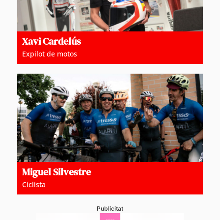
Xavi Cardelús
Expilot de motos
Miguel Silvestre
Ciclista
Publicitat