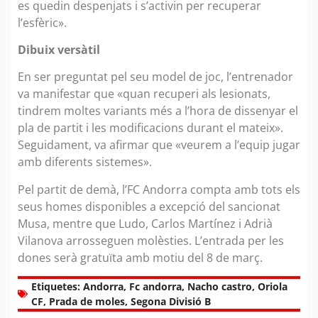
es quedin despenjats i s’activin per recuperar
l’esfèric».
Dibuix versàtil
En ser preguntat pel seu model de joc, l’entrenador
va manifestar que «quan recuperi als lesionats,
tindrem moltes variants més a l’hora de dissenyar el
pla de partit i les modificacions durant el mateix».
Seguidament, va afirmar que «veurem a l’equip jugar
amb diferents sistemes».
Pel partit de demà, l’FC Andorra compta amb tots els
seus homes disponibles a excepció del sancionat
Musa, mentre que Ludo, Carlos Martínez i Adrià
Vilanova arrosseguen molèsties. L’entrada per les
dones serà gratuïta amb motiu del 8 de març.
Etiquetes:
Andorra
,
Fc andorra
,
Nacho castro
,
Oriola
CF
,
Prada de moles
,
Segona Divisió B