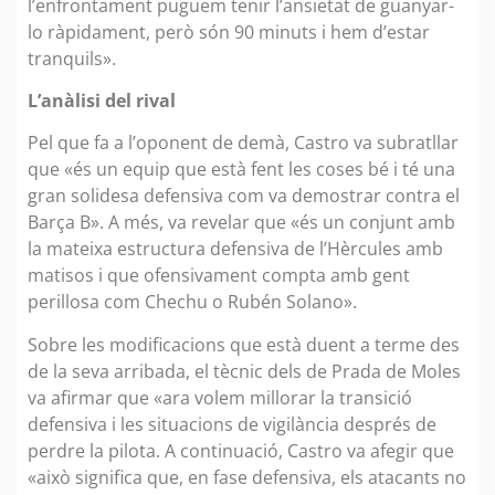
l’enfrontament puguem tenir l’ansietat de guanyar-
lo ràpidament, però són 90 minuts i hem d’estar
tranquils».
L’anàlisi del rival
Pel que fa a l’oponent de demà, Castro va subratllar
que «és un equip que està fent les coses bé i té una
gran solidesa defensiva com va demostrar contra el
Barça B». A més, va revelar que «és un conjunt amb
la mateixa estructura defensiva de l’Hèrcules amb
matisos i que ofensivament compta amb gent
perillosa com Chechu o Rubén Solano».
Sobre les modificacions que està duent a terme des
de la seva arribada, el tècnic dels de Prada de Moles
va afirmar que «ara volem millorar la transició
defensiva i les situacions de vigilància després de
perdre la pilota. A continuació, Castro va afegir que
«això significa que, en fase defensiva, els atacants no