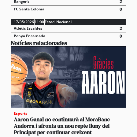
2
Ranger's
0
FC Santa Coloma
17/05/2026
11:00
Estadi Nacional
2
Atlètic Escaldes
0
Penya Encarnada
Notícies relacionades
Esports
Aaron Ganal no continuarà al MoraBanc
Andorra i afronta un nou repte lluny del
Principat per continuar creixent