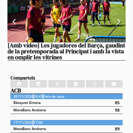
[Amb vídeo] Les jugadores del Barça, gaudint
El
de la pretemporada al Principat i amb la vista
ni
en omplir les vitrines
ag
Comparteix
ACB
30/11/2024
20:45
Fora de casa
85
Bàsquet Girona
98
MoraBanc Andorra
17/11/2024
17:00
89
MoraBanc Andorra