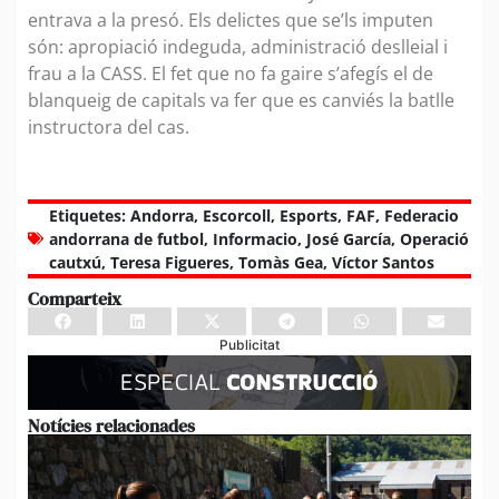
entrava a la presó. Els delictes que se’ls imputen
són: apropiació indeguda, administració deslleial i
frau a la CASS. El fet que no fa gaire s’afegís el de
blanqueig de capitals va fer que es canviés la batlle
instructora del cas.
Etiquetes:
Andorra
,
Escorcoll
,
Esports
,
FAF
,
Federacio
andorrana de futbol
,
Informacio
,
José García
,
Operació
cautxú
,
Teresa Figueres
,
Tomàs Gea
,
Víctor Santos
Comparteix
Publicitat
Notícies relacionades