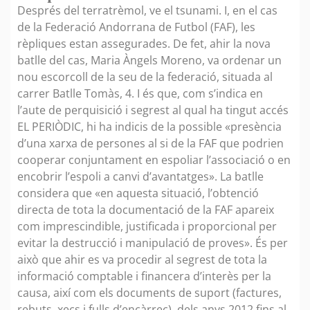
Després del terratrèmol, ve el tsunami. I, en el cas
de la Federació Andorrana de Futbol (FAF), les
rèpliques estan assegurades. De fet, ahir la nova
batlle del cas, Maria Àngels Moreno, va ordenar un
nou escorcoll de la seu de la federació, situada al
carrer Batlle Tomàs, 4. I és que, com s’indica en
l’aute de perquisició i segrest al qual ha tingut accés
EL PERIÒDIC, hi ha indicis de la possible «presència
d’una xarxa de persones al si de la FAF que podrien
cooperar conjuntament en espoliar l’associació o en
encobrir l’espoli a canvi d’avantatges». La batlle
considera que «en aquesta situació, l’obtenció
directa de tota la documentació de la FAF apareix
com imprescindible, justificada i proporcional per
evitar la destrucció i manipulació de proves». És per
això que ahir es va procedir al segrest de tota la
informació comptable i financera d’interès per la
causa, així com els documents de suport (factures,
rebuts, xecs i fulls d’encàrrec), dels anys 2012 fins al