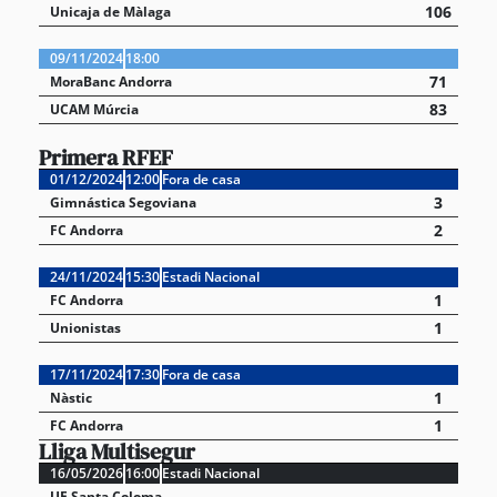
106
Unicaja de Màlaga
09/11/2024
18:00
71
MoraBanc Andorra
83
UCAM Múrcia
Primera RFEF
01/12/2024
12:00
Fora de casa
3
Gimnástica Segoviana
2
FC Andorra
24/11/2024
15:30
Estadi Nacional
1
FC Andorra
1
Unionistas
17/11/2024
17:30
Fora de casa
1
Nàstic
1
FC Andorra
Lliga Multisegur
16/05/2026
16:00
Estadi Nacional
UE Santa Coloma