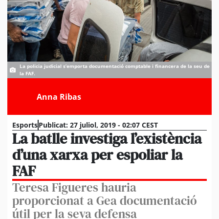
La policia judicial s’emporta documentació comptable i financera de la seu de
la FAF.
Anna Ribas
Esports
Publicat:
27 juliol, 2019 - 02:07 CEST
La batlle investiga l’existència
d’una xarxa per espoliar la
FAF
Teresa Figueres hauria
proporcionat a Gea documentació
útil per la seva defensa