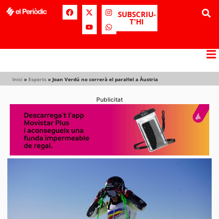
SUBSCRIU-
T'HI
Inici
»
Esports
»
Joan Verdú no correrà el paral·lel a Àustria
Publicitat