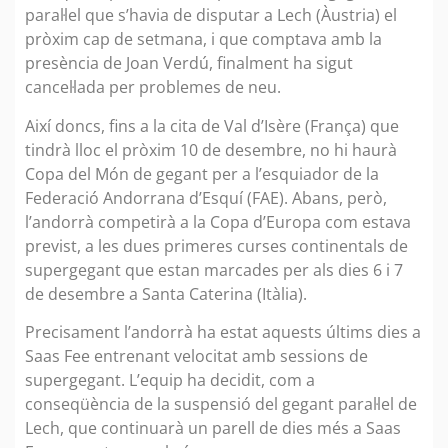
paral·lel que s’havia de disputar a Lech (Àustria) el
pròxim cap de setmana, i que comptava amb la
presència de Joan Verdú, finalment ha sigut
cancel·lada per problemes de neu.
Així doncs, fins a la cita de Val d’Isère (França) que
tindrà lloc el pròxim 10 de desembre, no hi haurà
Copa del Món de gegant per a l’esquiador de la
Federació Andorrana d’Esquí (FAE). Abans, però,
l’andorrà competirà a la Copa d’Europa com estava
previst, a les dues primeres curses continentals de
supergegant que estan marcades per als dies 6 i 7
de desembre a Santa Caterina (Itàlia).
Precisament l’andorrà ha estat aquests últims dies a
Saas Fee entrenant velocitat amb sessions de
supergegant. L’equip ha decidit, com a
conseqüència de la suspensió del gegant paral·lel de
Lech, que continuarà un parell de dies més a Saas