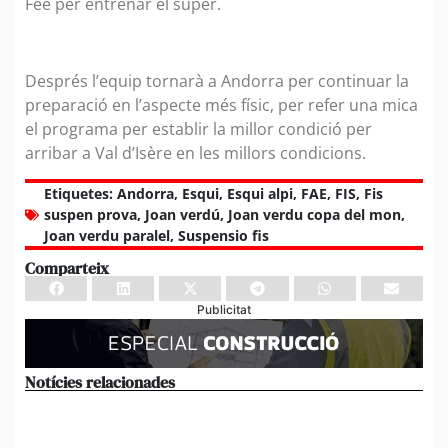
Fee per entrenar el súper.
Després l’equip tornarà a Andorra per continuar la
preparació en l’aspecte més físic, per refer una mica
el programa per establir la millor condició per
arribar a Val d’Isère en les millors condicions.
Etiquetes:
Andorra
,
Esqui
,
Esqui alpi
,
FAE
,
FIS
,
Fis
suspen prova
,
Joan verdú
,
Joan verdu copa del mon
,
Joan verdu paralel
,
Suspensio fis
Comparteix
Publicitat
Notícies relacionades