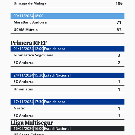
106
Unicaja de Màlaga
09/11/2024
18:00
71
MoraBanc Andorra
83
UCAM Múrcia
Primera RFEF
01/12/2024
12:00
Fora de casa
3
Gimnástica Segoviana
2
FC Andorra
24/11/2024
15:30
Estadi Nacional
1
FC Andorra
1
Unionistas
17/11/2024
17:30
Fora de casa
1
Nàstic
1
FC Andorra
Lliga Multisegur
16/05/2026
16:00
Estadi Nacional
UE Santa Coloma