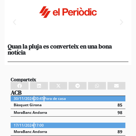
Quan la pluja es converteix en una bona
[A
notícia
in
ca
Comparteix
ACB
30/11/2024
20:45
Fora de casa
85
Bàsquet Girona
98
MoraBanc Andorra
17/11/2024
17:00
89
MoraBanc Andorra