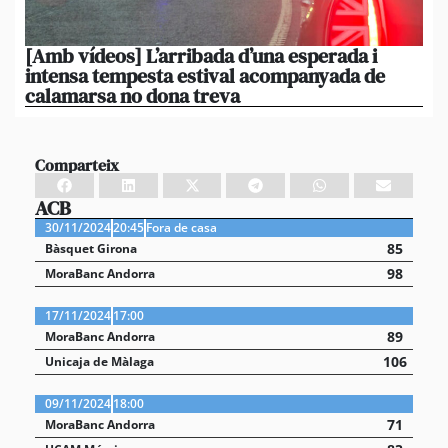
[Amb vídeos] L’arribada d’una esperada i
El 
intensa tempesta estival acompanyada de
20
calamarsa no dona treva
du
Comparteix
ACB
30/11/2024
20:45
Fora de casa
85
Bàsquet Girona
98
MoraBanc Andorra
17/11/2024
17:00
89
MoraBanc Andorra
106
Unicaja de Màlaga
09/11/2024
18:00
71
MoraBanc Andorra