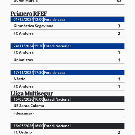
83
UCAM Múrcia
Primera RFEF
01/12/2024
12:00
Fora de casa
3
Gimnástica Segoviana
2
FC Andorra
24/11/2024
15:30
Estadi Nacional
1
FC Andorra
1
Unionistas
17/11/2024
17:30
Fora de casa
1
Nàstic
1
FC Andorra
Lliga Multisegur
16/05/2026
16:00
Estadi Nacional
UE Santa Coloma
- descansa -
16/05/2026
16:00
Estadi Nacional
2
FC Ordino