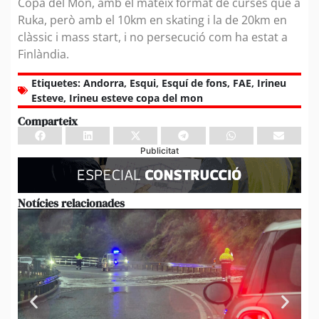
Copa del Món, amb el mateix format de curses que a
Ruka, però amb el 10km en skating i la de 20km en
clàssic i mass start, i no persecució com ha estat a
Finlàndia.
Etiquetes:
Andorra
,
Esqui
,
Esquí de fons
,
FAE
,
Irineu
Esteve
,
Irineu esteve copa del mon
Comparteix
Publicitat
Notícies relacionades