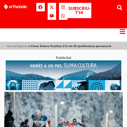
SUBSCRIU-
T'HI
Inici
»
Esports
»
Irineu Esteve finalitza 21è als 20 quilòmetres persecució
Publicitat