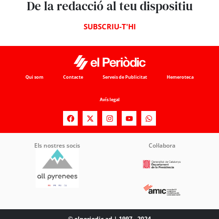
De la redacció al teu dispositiu
SUBSCRIU-T'HI
Qui som
Contacte
Serveis de Publicitat
Hemeroteca
Avís legal
Els nostres socis
Col·labora
© elperiodic.ad | 1997 - 2024