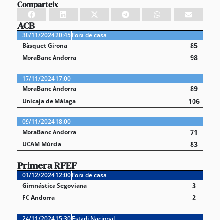
Comparteix
ACB
30/11/2024
20:45
Fora de casa
85
Bàsquet Girona
98
MoraBanc Andorra
17/11/2024
17:00
89
MoraBanc Andorra
106
Unicaja de Màlaga
09/11/2024
18:00
71
MoraBanc Andorra
83
UCAM Múrcia
Primera RFEF
01/12/2024
12:00
Fora de casa
3
Gimnástica Segoviana
2
FC Andorra
24/11/2024
15:30
Estadi Nacional