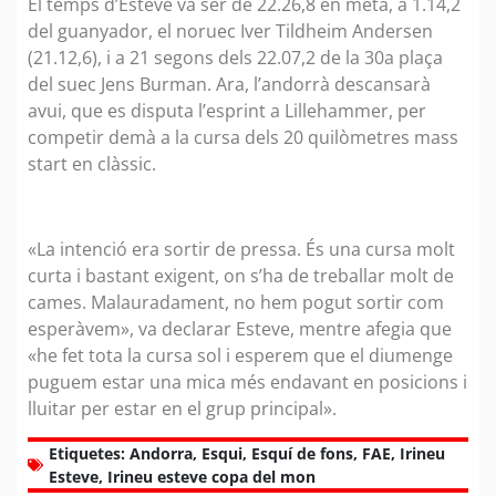
El temps d’Esteve va ser de 22.26,8 en meta, a 1.14,2
del guanyador, el noruec Iver Tildheim Andersen
(21.12,6), i a 21 segons dels 22.07,2 de la 30a plaça
del suec Jens Burman. Ara, l’andorrà descansarà
avui, que es disputa l’esprint a Lillehammer, per
competir demà a la cursa dels 20 quilòmetres mass
start en clàssic.
«La intenció era sortir de pressa. És una cursa molt
curta i bastant exigent, on s’ha de treballar molt de
cames. Malauradament, no hem pogut sortir com
esperàvem», va declarar Esteve, mentre afegia que
«he fet tota la cursa sol i esperem que el diumenge
puguem estar una mica més endavant en posicions i
lluitar per estar en el grup principal».
Etiquetes:
Andorra
,
Esqui
,
Esquí de fons
,
FAE
,
Irineu
Esteve
,
Irineu esteve copa del mon