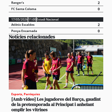
2
Ranger's
0
FC Santa Coloma
17/05/2026
11:00
Estadi Nacional
2
Atlètic Escaldes
0
Penya Encarnada
Notícies relacionades
Esports
,
Parròquies
[Amb vídeo] Les jugadores del Barça, gaudint
de la pretemporada al Principat i anhelant
omplir les vitrines