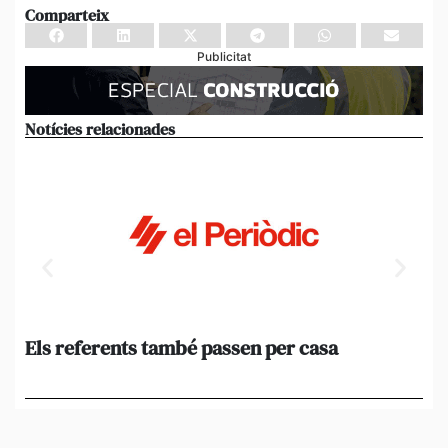
Comparteix
Publicitat
Notícies relacionades
Els referents també passen per casa
El
de
en 