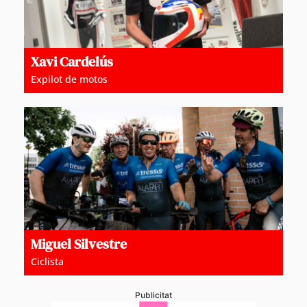
Xavi Cardelús
Expilot de motos
Miguel Silvestre
Ciclista
Publicitat