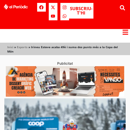
SUBSCRIU-
T'HI
Inici
»
Esports
»
Irineu Esteve acaba 49è i suma dos punts més a la Copa del
Món
Publicitat