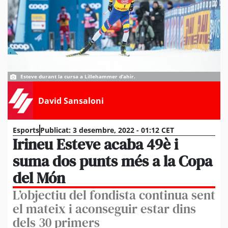
Esteve durant la cursa a Lillehammer d’ahir.
David Sansaloni
Esports
Publicat:
3 desembre, 2022 - 01:12 CET
Irineu Esteve acaba 49è i
suma dos punts més a la Copa
del Món
L’objectiu del fondista continua sent
el mateix i aconseguir estar dins
dels 30 primers