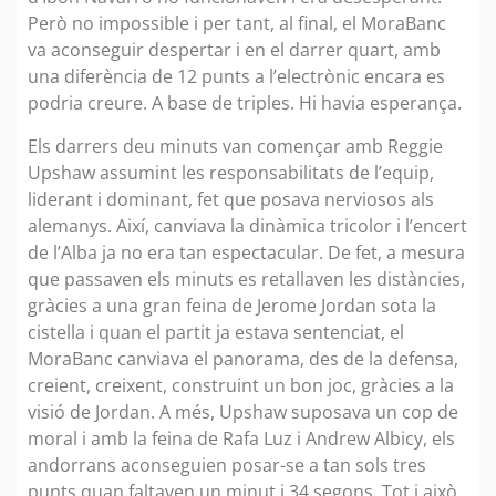
Però no impossible i per tant, al final, el MoraBanc
va aconseguir despertar i en el darrer quart, amb
una diferència de 12 punts a l’electrònic encara es
podria creure. A base de triples. Hi havia esperança.
Els darrers deu minuts van començar amb Reggie
Upshaw assumint les responsabilitats de l’equip,
liderant i dominant, fet que posava nerviosos als
alemanys. Així, canviava la dinàmica tricolor i l’encert
de l’Alba ja no era tan espectacular. De fet, a mesura
que passaven els minuts es retallaven les distàncies,
gràcies a una gran feina de Jerome Jordan sota la
cistella i quan el partit ja estava sentenciat, el
MoraBanc canviava el panorama, des de la defensa,
creient, creixent, construint un bon joc, gràcies a la
visió de Jordan. A més, Upshaw suposava un cop de
moral i amb la feina de Rafa Luz i Andrew Albicy, els
andorrans aconseguien posar-se a tan sols tres
punts quan faltaven un minut i 34 segons. Tot i això,