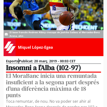
El base francès Andrew Albicy s’escapa de Joshiko Saibou al Mercedes-Benz
Arena, ahir.
Miquel López-Egea
Esports
Publicat:
20 març, 2019 - 00:03 CET
Insomni a l’Alba (102-97)
El MoraBanc inicia una remuntada
insuficient a la segona part després
d’una diferència màxima de 18
punts
Toca remuntar, de nou. No va poder ser ahir al