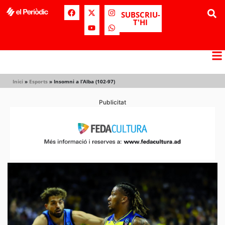
SUBSCRIU-
T'HI
Inici
»
Esports
»
Insomni a l’Alba (102-97)
Publicitat