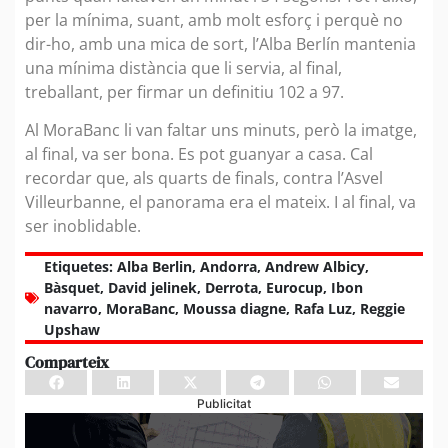
per la mínima, suant, amb molt esforç i perquè no
dir-ho, amb una mica de sort, l’Alba Berlín mantenia
una mínima distància que li servia, al final,
treballant, per firmar un definitiu 102 a 97.
Al MoraBanc li van faltar uns minuts, però la imatge,
al final, va ser bona. Es pot guanyar a casa. Cal
recordar que, als quarts de finals, contra l’Asvel
Villeurbanne, el panorama era el mateix. I al final, va
ser inoblidable.
Etiquetes:
Alba Berlin
,
Andorra
,
Andrew Albicy
,
Bàsquet
,
David jelinek
,
Derrota
,
Eurocup
,
Ibon
navarro
,
MoraBanc
,
Moussa diagne
,
Rafa Luz
,
Reggie
Upshaw
Comparteix
Publicitat