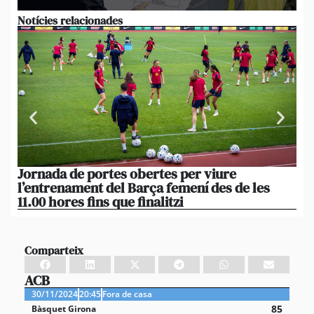
Notícies relacionades
Jornada de portes obertes per viure
La
l’entrenament del Barça femení des de les
tu
11.00 hores fins que finalitzi
que
Comparteix
ACB
30/11/2024
20:45
Fora de casa
85
Bàsquet Girona