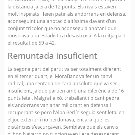
la distància ja era de 12 punts. Els rivals estaven
molt inspirats i feien patir als andorrans en defensa,
aconseguint una anotació altíssima davant d’un
conjunt tricolor que no aconseguia anotar i que
mostrava una estadística desastrosa. A la mitja part,
el resultat de 59 a 42.
Remuntada insuficient
La segona part del partit va ser totalment diferent i
en el tercer quart, el MoraBanc va fer un canvi
radical, una rentada de cara absoluta que va ser
insuficient, ja que partien amb una diferència de 16
punts letal. Malgrat això, treballant i picant pedra,
els andorrans van anar millorant en defensa i
recuperant-se però l’Alba Berlín seguia sent letal en
el joc exterior i no perdonava, encara que les
distàncies s’escurçaven. Semblava que els canvis
d’Ibon Navarro no funcionaven i era desesperant.