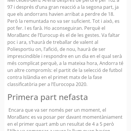
Mercedes-Benz Arena després de perdre per 102 a
97 i després d’una gran reacció a la segona part, ja
que els andorrans havien arribat a perdre de 18.
Però la remuntada no va ser suficient. Tot i això, es
pot fer. I es farà. Ho aconseguiran. Perquè el
MoraBanc de l’Eurocup és el de les gestes. Va faltar
poc i ara, s’haurà de treballar de valent al
Poliesportiu on, l’afició, de nou, haurà de ser
imprescindible i respondre en un dia en el qual serà
més complicat perquè, a la mateixa hora, Andorra té
un altre compromís: el partit de la selecció de futbol
contra Islàndia en el primet matx de la fase
classificatòria per a l’Eurocopa 2020.
Primera part nefasta
Encara que va ser només per un moment, el
MoraBanc es va posar per davant momentàniament
en el primer quart amb un resultat de 4 a 5 però
l’Alba va començar a veure la llum quan havien