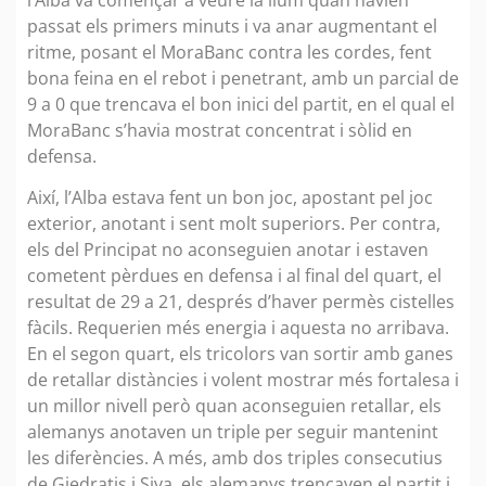
passat els primers minuts i va anar augmentant el
ritme, posant el MoraBanc contra les cordes, fent
bona feina en el rebot i penetrant, amb un parcial de
9 a 0 que trencava el bon inici del partit, en el qual el
MoraBanc s’havia mostrat concentrat i sòlid en
defensa.
Així, l’Alba estava fent un bon joc, apostant pel joc
exterior, anotant i sent molt superiors. Per contra,
els del Principat no aconseguien anotar i estaven
cometent pèrdues en defensa i al final del quart, el
resultat de 29 a 21, després d’haver permès cistelles
fàcils. Requerien més energia i aquesta no arribava.
En el segon quart, els tricolors van sortir amb ganes
de retallar distàncies i volent mostrar més fortalesa i
un millor nivell però quan aconseguien retallar, els
alemanys anotaven un triple per seguir mantenint
les diferències. A més, amb dos triples consecutius
de Giedratis i Siva, els alemanys trencaven el partit i