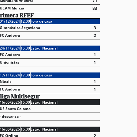
71
MoraBanc Andorra
83
UCAM Múrcia
rimera RFEF
01/12/2024
12:00
Fora de casa
3
Gimnástica Segoviana
2
FC Andorra
24/11/2024
15:30
Estadi Nacional
1
FC Andorra
1
Unionistas
17/11/2024
17:30
Fora de casa
1
Nàstic
1
FC Andorra
liga Multisegur
16/05/2026
16:00
Estadi Nacional
UE Santa Coloma
- descansa -
16/05/2026
16:00
Estadi Nacional
2
FC Ordino