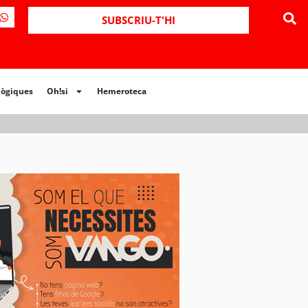
ues
Oh!si
Hemeroteca
SUBSCRIU-T'HI
lògiques
Oh!si
Hemeroteca