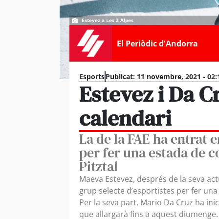
Estevez a Les 2 Alpes
El Periòdic d'Andorra
Esports
Publicat:
11 novembre, 2021 - 02:
Estevez i Da C
calendari
La de la FAE ha entrat e
per fer una estada de c
Pitztal
Maeva Estevez, després de la seva actu
grup selecte d’esportistes per fer una
Per la seva part, Mario Da Cruz ha ini
que allargarà fins a aquest diumenge.