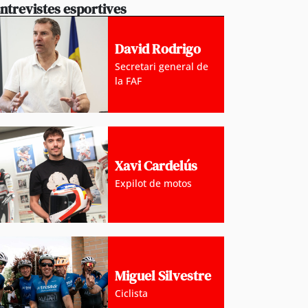
ntrevistes esportives
David Rodrigo
Secretari general de
la FAF
Xavi Cardelús
Expilot de motos
Miguel Silvestre
Ciclista