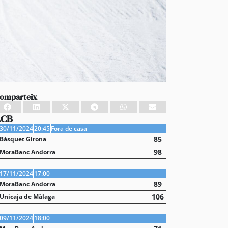
omparteix
ACB
30/11/2024
20:45
Fora de casa
85
Bàsquet Girona
98
MoraBanc Andorra
17/11/2024
17:00
89
MoraBanc Andorra
106
Unicaja de Màlaga
09/11/2024
18:00