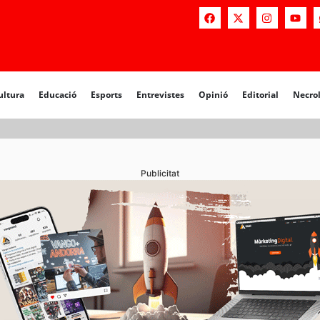
a
Educació
Esports
Entrevistes
Opinió
Editorial
Necrològiq
ultura
Educació
Esports
Entrevistes
Opinió
Editorial
Necro
Publicitat