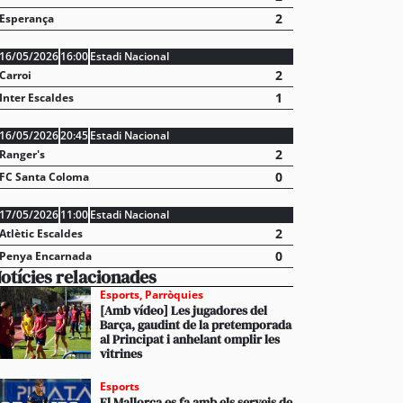
2
Esperança
16/05/2026
16:00
Estadi Nacional
2
Carroi
1
Inter Escaldes
16/05/2026
20:45
Estadi Nacional
2
Ranger's
0
FC Santa Coloma
17/05/2026
11:00
Estadi Nacional
2
Atlètic Escaldes
0
Penya Encarnada
otícies relacionades
Esports
,
Parròquies
[Amb vídeo] Les jugadores del
Barça, gaudint de la pretemporada
al Principat i anhelant omplir les
vitrines
Esports
El Mallorca es fa amb els serveis de