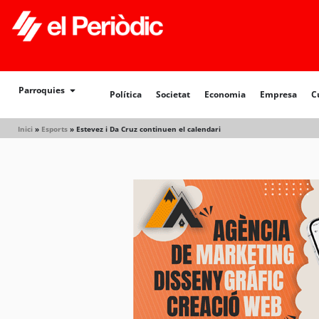
Política
Societat
Economia
Empresa
Cultur
Parroquies
Política
Societat
Economia
Empresa
C
Inici
»
Esports
»
Estevez i Da Cruz continuen el calendari