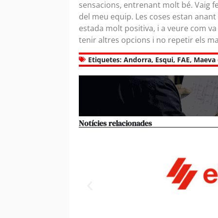
sensacions, entrenant molt bé. Vaig f
del meu equip. Les coses estan anant 
estada molt positiva, i a veure com va
tenir altres opcions i no repetir els 
Etiquetes:
Andorra
,
Esqui
,
FAE
,
Maeva 
Notícies relacionades