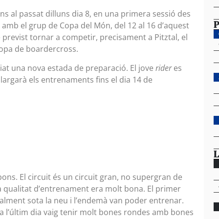
fins al passat dilluns dia 8, en una primera sessió des
P
nt amb el grup de Copa del Món, del 12 al 16 d’aquest
previst tornar a competir, precisament a Pitztal, el
ropa de boardercross.
ciat una nova estada de preparació. El jove
rider
es
allargarà els entrenaments fins el dia 14 de
L
ons. El circuit és un circuit gran, no supergran de
la qualitat d’entrenament era molt bona. El primer
totalment sota la neu i l’endemà van poder entrenar.
ja l’últim dia vaig tenir molt bones rondes amb bones