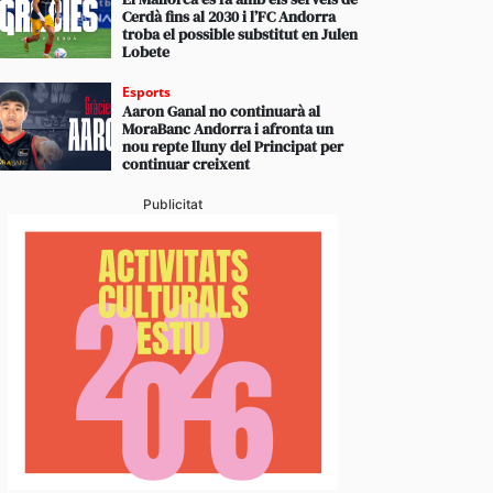
Cerdà fins al 2030 i l’FC Andorra
stabliments es fan forts davant una demanda enorme 
troba el possible substitut en Julen
 en un juliol que ja és històric
Lobete
Esports
Aaron Ganal no continuarà al
MoraBanc Andorra i afronta un
nou repte lluny del Principat per
continuar creixent
Publicitat