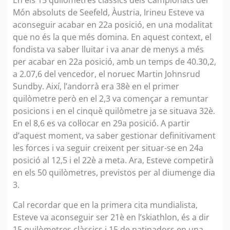
En els 15 quilòmetres clàssics dels Campionats del
Món absoluts de Seefeld, Àustria, Irineu Esteve va
aconseguir acabar en 22a posició, en una modalitat
que no és la que més domina. En aquest context, el
fondista va saber lluitar i va anar de menys a més
per acabar en 22a posició, amb un temps de 40.30,2,
a 2.07,6 del vencedor, el noruec Martin Johnsrud
Sundby. Així, l’andorrà era 38è en el primer
quilòmetre però en el 2,3 va començar a remuntar
posicions i en el cinquè quilòmetre ja se situava 32è.
En el 8,6 es va col·locar en 29a posició. A partir
d’aquest moment, va saber gestionar definitivament
les forces i va seguir creixent per situar-se en 24a
posició al 12,5 i el 22è a meta. Ara, Esteve competirà
en els 50 quilòmetres, previstos per al diumenge dia
3.
Cal recordar que en la primera cita mundialista,
Esteve va aconseguir ser 21è en l’skiathlon, és a dir
15 quilòmetres clàssics i 15 de patinadors en una