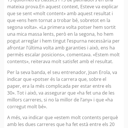
mateixa prova.En aquest context, Esteve va explicar
que se sent «molt content» amb aquest resultat i
que «ens hem tornat a trobar bé, sobretot en la
segona volta». «La primera volta potser hem sortit
una mica massa lents, però en la segona, ho hem
pogut arreglar i hem tingut l’espurna necessària per
afrontar l’última volta amb garanties i això, ens ha
permès escalar posicions», comentava. «Estem molt
contents», reiterava molt satisfet amb el resultat.
Per la seva banda, el seu entrenador, Joan Erola, va
indicar que «potser és la carrera que, sobre el
paper, era la més complicada per estar entre els
30». Tot i això, va assegurar que «ha fet una de les
millors carreres, si no la millor de l’any» i que «ha
corregut molt bé».
A més, va indicar que «estem molt contents perquè
amb les dues carreres que ha fet està entre els 20