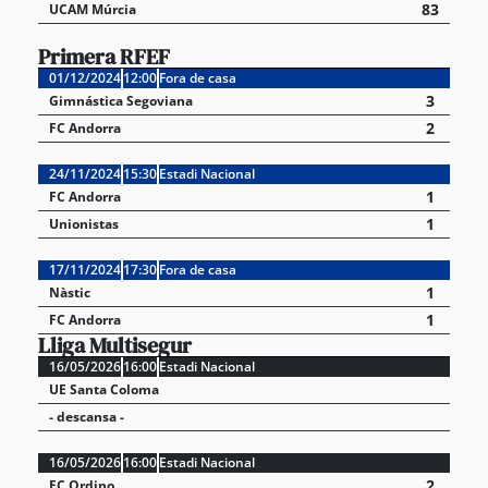
83
UCAM Múrcia
Primera RFEF
01/12/2024
12:00
Fora de casa
3
Gimnástica Segoviana
2
FC Andorra
24/11/2024
15:30
Estadi Nacional
1
FC Andorra
1
Unionistas
17/11/2024
17:30
Fora de casa
1
Nàstic
1
FC Andorra
Lliga Multisegur
16/05/2026
16:00
Estadi Nacional
UE Santa Coloma
- descansa -
16/05/2026
16:00
Estadi Nacional
2
FC Ordino