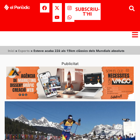
SUBSCRIU-
T'HI
Inici
»
Esports
»
Esteve acaba 22è als 15km clàssics dels Mundials absoluts
Publicitat