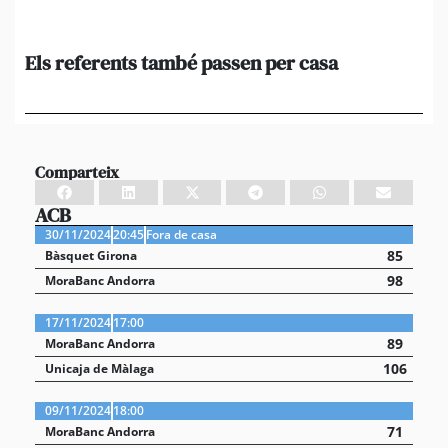
Els referents també passen per casa
El
de
en 
Comparteix
ACB
30/11/2024
20:45
Fora de casa
85
Bàsquet Girona
98
MoraBanc Andorra
17/11/2024
17:00
89
MoraBanc Andorra
106
Unicaja de Màlaga
09/11/2024
18:00
71
MoraBanc Andorra