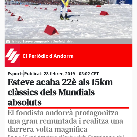
Irineu Esteve competeix a Seefeld, ahir.
El Periòdic d'Andorra
Esports
Publicat:
28 febrer, 2019 - 03:02 CET
Esteve acaba 22è als 15km
clàssics dels Mundials
absoluts
El fondista andorrà protagonitza
una gran remuntada i realitza una
darrera volta magnífica