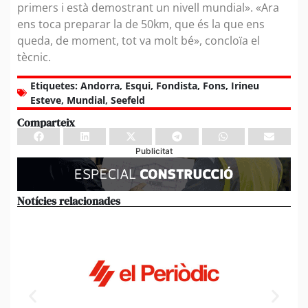
primers i està demostrant un nivell mundial». «Ara
ens toca preparar la de 50km, que és la que ens
queda, de moment, tot va molt bé», concloïa el
tècnic.
Etiquetes:
Andorra
,
Esqui
,
Fondista
,
Fons
,
Irineu
Esteve
,
Mundial
,
Seefeld
Comparteix
Publicitat
Notícies relacionades