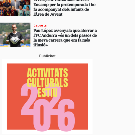
Encamp per la pretemporada i ho
fa acompanyat dels infants de
l’Àrea de Jovent
Esports
Pau López assenyala que aterrar a
l’FC Andorra «és un dels passos de
la meva carrera que em fa més
il·lusió»
Publicitat
c públic a preu assequible triplica el 2026 el nombr