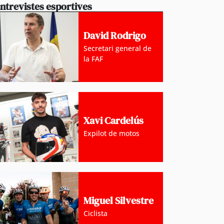
 duplicat les peticions favorables
ntrevistes esportives
David Rodrigo
Secretari general de
la FAF
Xavi Cardelús
Expilot de motos
Miguel Silvestre
Ciclista