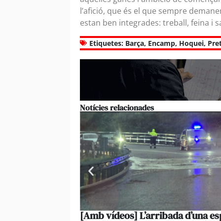
l’afició, que és el que sempre demanen»
estan ben integrades: treball, feina i sa
Etiquetes:
Barça
,
Encamp
,
Hoquei
,
Pre
Notícies relacionades
[Amb vídeos] L’arribada d’una es