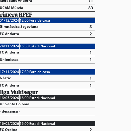
71
MoraBanc Andorra
83
UCAM Múrcia
rimera RFEF
01/12/2024
12:00
Fora de casa
3
Gimnástica Segoviana
2
FC Andorra
24/11/2024
15:30
Estadi Nacional
1
FC Andorra
1
Unionistas
17/11/2024
17:30
Fora de casa
1
Nàstic
1
FC Andorra
liga Multisegur
16/05/2026
16:00
Estadi Nacional
UE Santa Coloma
- descansa -
16/05/2026
16:00
Estadi Nacional
2
FC Ordino