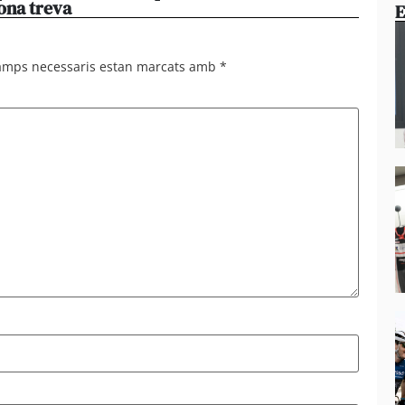
ona treva
haver
E
camps necessaris estan marcats amb
*