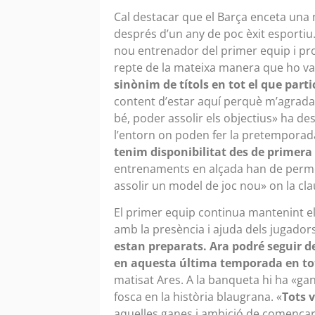
Cal destacar que el Barça enceta una
després d’un any de poc èxit esportiu
nou entrenador del primer equip i pr
repte de la mateixa manera que ho va 
sinònim de títols en tot el que parti
content d’estar aquí perquè m’agrada m
bé, poder assolir els objectius» ha de
l’entorn on poden fer la pretemporad
tenim disponibilitat des de primera
entrenaments en alçada han de permetre
assolir un model de joc nou» on la cla
El primer equip continua mantenint e
amb la presència i ajuda dels jugadors
estan preparats. Ara podré seguir de
en aquesta última temporada en totes
matisat Ares. A la banqueta hi ha «g
fosca en la història blaugrana. «
Tots 
aquelles ganes i ambició de començar a