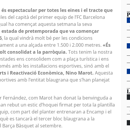
 és espectacular per totes les eines i el tracte que
P
les del capità del primer equip de l’FC Barcelona
qual ha començat aquesta setmana la seva
estada de pretemporada que va començar
6
, la qual vindrà molt bé per les condicions
cament a una alçada entre 1.500 i 2.000 metres.
«És
olt consolidat a la parròquia.
Tots tenim la nostra
tades ens consolidem com a plaça turística i ens
només amb les instal·lacions esportives, sinó amb el
rts i Reactivació Econòmica, Nino Marot.
Aquesta
portives amb l’entitat blaugrana que s’han planejat
L
er Fernández, com Marot han donat la benvinguda a
han rebut un estic d’hoquei firmat per tota la plantilla
 equip, com part del planter entrenaran a Encamp i el
 què es tancarà el tercer bloc blaugrana a la
el Barça Bàsquet al setembre.