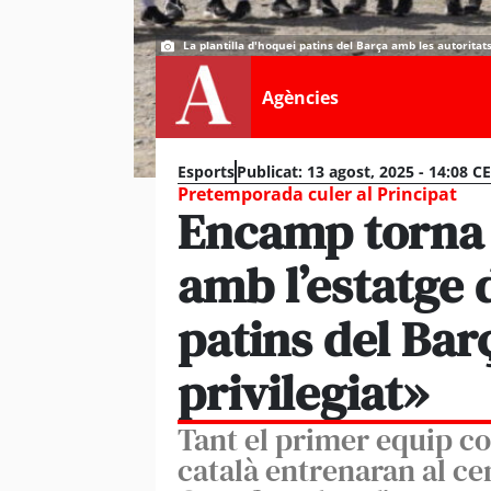
La plantilla d'hoquei patins del Barça amb les autorita
Agències
Esports
Publicat:
13 agost, 2025 - 14:08 C
Pretemporada culer al Principat
Encamp torna 
amb l’estatge 
patins del Bar
privilegiat»
Tant el primer equip co
català entrenaran al cen