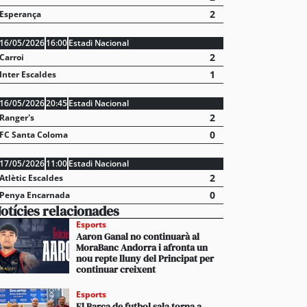
2
Esperança
16/05/2026
16:00
Estadi Nacional
2
Carroi
1
Inter Escaldes
16/05/2026
20:45
Estadi Nacional
2
Ranger's
0
FC Santa Coloma
17/05/2026
11:00
Estadi Nacional
2
Atlètic Escaldes
0
Penya Encarnada
otícies relacionades
Esports
Aaron Ganal no continuarà al
MoraBanc Andorra i afronta un
nou repte lluny del Principat per
continuar creixent
Esports
El Barça de futbol sala torna a