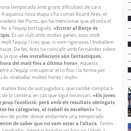
 nova temporada amb grans dificultats de cara
. A aquesta nova etapa s’ha sumat Ricard Ares, el
ocedent del Porto, qui ha mencionat que afronta el
fer a l’equip portuguès.
«Entrar al Barça és
cipis
. És un club amb moltes ganes, estic molt
olt l’equip i crec que, si som rigorosos i treballem
stacat. De fet, Ares ha coincidit amb Fernández sobre
a, ja que
«les instal·lacions són fantàstiques,
 hora del matí fins a última hora»
. Aquests
 a l’equip «recuperar el to físic i la forma per
u és «treballar moltes hores i molt».
l mateix bloc de vuit jugadors, que també comptarà
N
 de la cantera, en cas que sigui necessari.
«Els joves
 prop l’evolució, però amb els resultats obtinguts
 les categories, el treball és excel·lent»
ha
anes» de poder deixar endarrere una temporada
venim de saber que no vam estar a l’altura.
Tenim
 treballar, intentar brindar un bon joc i títols a