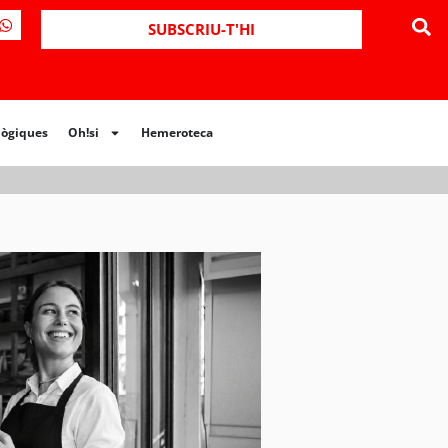
ues
Oh!si
Hemeroteca
SUBSCRIU-T'HI
lògiques
Oh!si
Hemeroteca