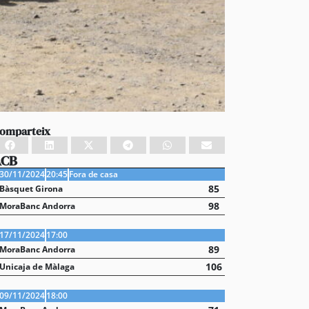
omparteix
ACB
30/11/2024
20:45
Fora de casa
85
Bàsquet Girona
98
MoraBanc Andorra
17/11/2024
17:00
89
MoraBanc Andorra
106
Unicaja de Màlaga
09/11/2024
18:00