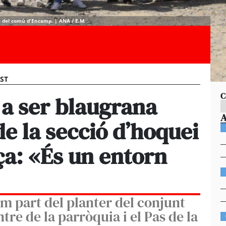
ts del comú d'Encamp. | ANA / E.M.
EST
C
a ser blaugrana
de la secció d’hoquei
ça: «És un entorn
m part del planter del conjunt
tre de la parròquia i el Pas de la