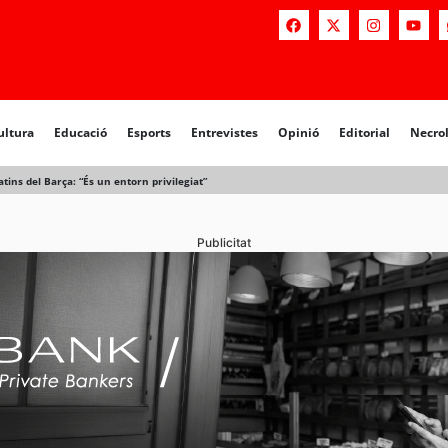
a
Educació
Esports
Entrevistes
Opinió
Editorial
Necrològiq
ultura
Educació
Esports
Entrevistes
Opinió
Editorial
Necro
tins del Barça: “És un entorn privilegiat”
Publicitat