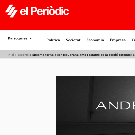
Política
Societat
Economia
Empresa
Cultur
Parroquies
Política
Societat
Economia
Empresa
C
Inici
»
Esports
»
Encamp torna a ser blaugrana amb l’estatge de la secció d’hoquei pa