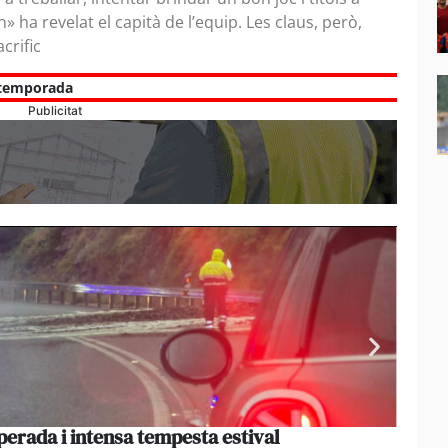
 ha revelat el capità de l’equip. Les claus, però,
crific
temporada
Publicitat
perada i intensa tempesta estival
El par