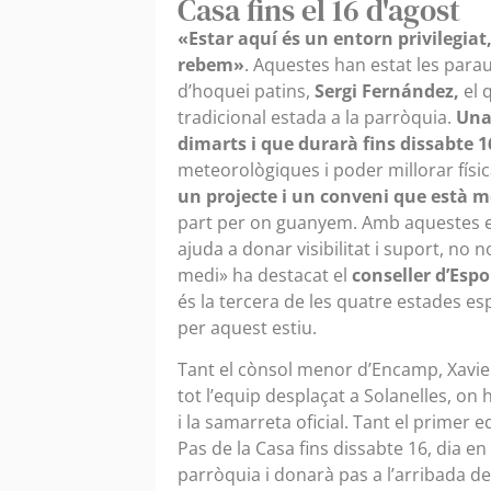
Casa fins el 16 d'agost
«Estar aquí és un entorn privilegiat,
rebem»
. Aquestes han estat les parau
d’hoquei patins,
Sergi Fernández,
el 
tradicional estada a la parròquia.
Una 
dimarts i que durarà fins dissabte 1
meteorològiques i poder millorar físi
un projecte i un conveni que està m
part per on guanyem. Amb aquestes es
ajuda a donar visibilitat i suport, no 
medi» ha destacat el
conseller d’Espo
és la tercera de les quatre estades es
per aquest estiu.
Tant el cònsol menor d’Encamp, Xavi
tot l’equip desplaçat a Solanelles, on 
i la samarreta oficial. Tant el primer
Pas de la Casa fins dissabte 16, dia en
parròquia i donarà pas a l’arribada d