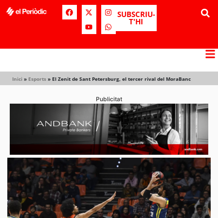
SUBSCRIU-
T'HI
Inici
»
Esports
»
El Zenit de Sant Petersburg, el tercer rival del MoraBanc
Publicitat