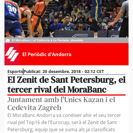
El MoraBanc i el València a La Fonteta, dissabte.
El Periòdic d'Andorra
Esports
Publicat:
20 desembre, 2018 - 02:12 CET
El Zenit de Sant Petersburg, el
tercer rival del MoraBanc
Juntament amb l'Unics Kazan i el
Cedevita Zagreb
El MoraBanc Andorra va conèixer ahir el seu tercer
rival pel Top16 de l’Eurocup, serà el Zenit de Sant
Petersburg, equip que se suma als ja classificats