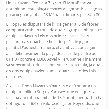
Unics Kazan i Cedevita Zagreb. El MoraBanc va
obtenir aquesta plaça després de garantir la segona
posició guanyant a l’AS Mònaco dimarts per 87 a 80.
El Top16 es disputarà de l’1 de gener al 6 de febrer i
comptarà amb un total de quatre grups amb quatre
equips cadascun i els dos primers classificats
passaran als quarts de final després de jugar sis
partits. D’aquesta manera, el Zenit va aconseguir
ahir definitivament la plaça després de perdre per
81 a 84 contra el LDLC Asvel Villerubanne. Finalment,
va superar al Turk Telekom Ankara a la taula, ja que
els dos equips havien sumat quatre victòries i sis
derrotes.
Així, els d’Ibon Navarro s’hauran d’enfrontar a un
equip on militen Sergey Karasev, que en aquesta
fase ha anotat una mitja de 18,9 punts per partit i ha
obtingut un 18,4 en valoració, i Jalen Reynolds, que