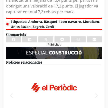
ha anotat una mitjana de 13,4 punts per partit i ha
obtingut una valoració de 17,2 punts. El jugador va
capturar en total 7,2 rebots per matx.
Etiquetes:
Andorra
,
Bàsquet
,
Ibon navarro
,
MoraBanc
,
Unics kazan
,
Zagreb
,
Zenit
Comparteix
Publicitat
Notícies relacionades