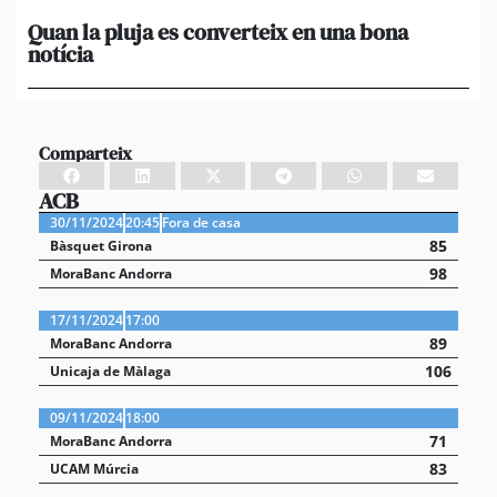
Quan la pluja es converteix en una bona
[A
notícia
in
ca
Comparteix
ACB
30/11/2024
20:45
Fora de casa
85
Bàsquet Girona
98
MoraBanc Andorra
17/11/2024
17:00
89
MoraBanc Andorra
106
Unicaja de Màlaga
09/11/2024
18:00
71
MoraBanc Andorra
83
UCAM Múrcia