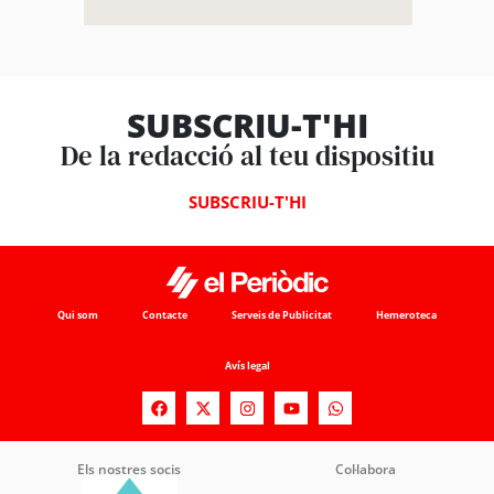
SUBSCRIU-T'HI
De la redacció al teu dispositiu
SUBSCRIU-T'HI
Qui som
Contacte
Serveis de Publicitat
Hemeroteca
Avís legal
Els nostres socis
Col·labora