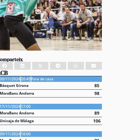
omparteix
ACB
30/11/2024
20:45
Fora de casa
85
Bàsquet Girona
98
MoraBanc Andorra
17/11/2024
17:00
89
MoraBanc Andorra
106
Unicaja de Màlaga
09/11/2024
18:00