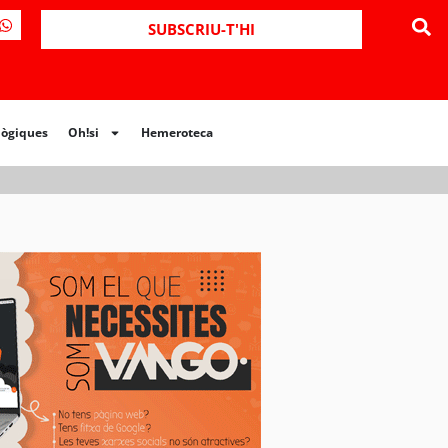
ues
Oh!si
Hemeroteca
SUBSCRIU-T'HI
lògiques
Oh!si
Hemeroteca