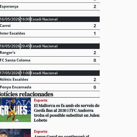
2
Esperança
16/05/2026
16:00
Estadi Nacional
2
Carroi
1
Inter Escaldes
16/05/2026
20:45
Estadi Nacional
2
Ranger's
0
FC Santa Coloma
17/05/2026
11:00
Estadi Nacional
2
Atlètic Escaldes
0
Penya Encarnada
otícies relacionades
Esports
El Mallorca es fa amb els serveis de
Cerdà fins al 2030 i l’FC Andorra
troba el possible substitut en Julen
Lobete
sca sense mort continua creixent en popularitat en
Esports
les xifres dels últims anys
Aaron Ganal no continuarà al