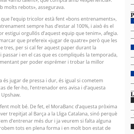
ival «amb talent», que compta amb «experiència».
amb molts rebots», assegurava.
P
 que l’equip tricolor està fent «bons entrenaments»,
entrenament sempre has d’estar al 100%, i això és el
or estigui orgullós d’aquest equip que tenim», afegia.
remarcar que prefereix «jugar de quatre» però que les
 tres, per si cal fer aquest paper durant la
 passar i en el cas que es compliqués la temporada,
imentant per poder esprémer i trobar la millor
és jugar de pressa i dur, és igual si cometem
cas de fer-ho, l’entrenador ens avisa i d’aquesta
L
a Upshaw.
fent molt bé. De fet, el MoraBanc d’aquesta pròxima
 trepitjat al Barça a la Lliga Catalana, sinó perquè
em d’entrenar més dur i ja veurem si falta alguna
robem tots en plena forma i en molt bon estat de