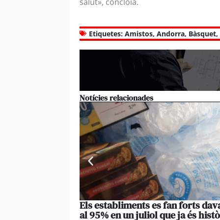
salut», concloïa.
Etiquetes:
Amistos
,
Andorra
,
Bàsquet
,
Notícies relacionades
Els establiments es fan forts da
al 95% en un juliol que ja és histò