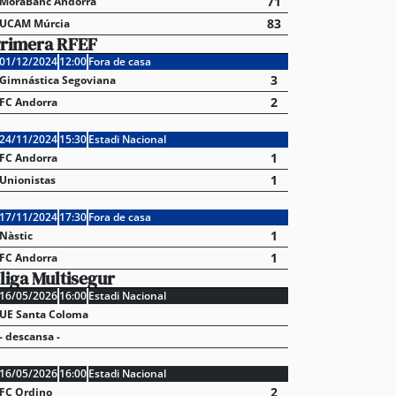
71
MoraBanc Andorra
83
UCAM Múrcia
rimera RFEF
01/12/2024
12:00
Fora de casa
3
Gimnástica Segoviana
2
FC Andorra
24/11/2024
15:30
Estadi Nacional
1
FC Andorra
1
Unionistas
17/11/2024
17:30
Fora de casa
1
Nàstic
1
FC Andorra
liga Multisegur
16/05/2026
16:00
Estadi Nacional
UE Santa Coloma
- descansa -
16/05/2026
16:00
Estadi Nacional
2
FC Ordino