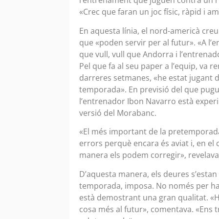
l’entrenament que juguen contra un r
«Crec que faran un joc físic, ràpid i 
En aquesta línia, el nord-americà creu
que «poden servir per al futur». «A l’
que vull, vull que Andorra i l’entrenad
Pel que fa al seu paper a l’equip, va 
darreres setmanes, «he estat jugant de
temporada». En previsió del que pugui
l’entrenador Ibon Navarro està exper
versió del Morabanc.
«El més important de la pretemporada 
errors perquè encara és aviat i, en el 
manera els podem corregir», revelav
D’aquesta manera, els deures s’estan 
temporada, imposa. No només per haver
està demostrant una gran qualitat. «H
cosa més al futur», comentava. «Ens t