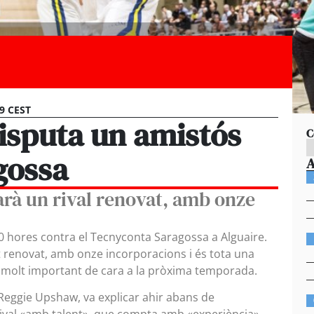
09 CEST
isputa un amistós
C
gossa
barà un rival renovat, amb onze
0 hores contra el Tecnyconta Saragossa a Alguaire.
nt renovat, amb onze incorporacions i és tota una
g molt important de cara a la pròxima temporada.
 Reggie Upshaw, va explicar ahir abans de