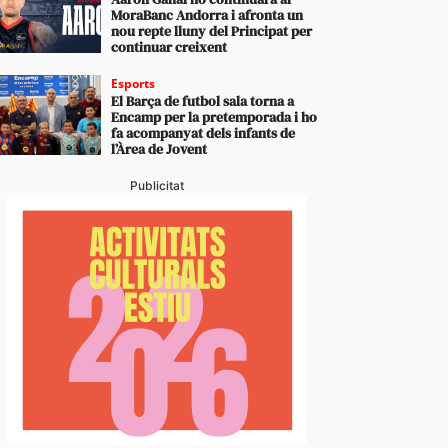
MoraBanc Andorra i afronta un
nou repte lluny del Principat per
continuar creixent
Esports
El Barça de futbol sala torna a
Encamp per la pretemporada i ho
fa acompanyat dels infants de
l’Àrea de Jovent
Publicitat