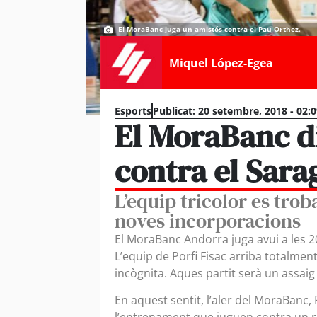
El MoraBanc juga un amistós contra el Pau Orthez.
Miquel López-Egea
Esports
Publicat:
20 setembre, 2018 - 02:
El MoraBanc d
contra el Sara
L’equip tricolor es tro
noves incorporacions
El MoraBanc Andorra juga avui a les 2
L’equip de Porfi Fisac arriba totalme
incògnita. Aques partit serà un assai
En aquest sentit, l’aler del MoraBanc,