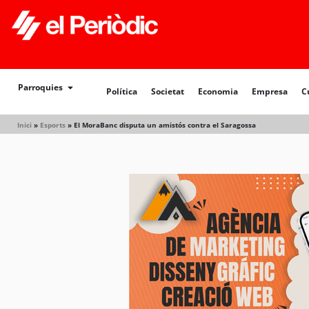
Política
Societat
Economia
Empresa
Cultur
Parroquies
Política
Societat
Economia
Empresa
C
Inici
»
Esports
»
El MoraBanc disputa un amistós contra el Saragossa