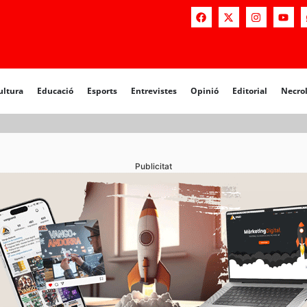
a
Educació
Esports
Entrevistes
Opinió
Editorial
Necrològiq
ultura
Educació
Esports
Entrevistes
Opinió
Editorial
Necro
Publicitat