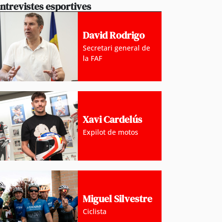
ntrevistes esportives
David Rodrigo
Secretari general de
la FAF
Xavi Cardelús
Expilot de motos
Miguel Silvestre
Ciclista