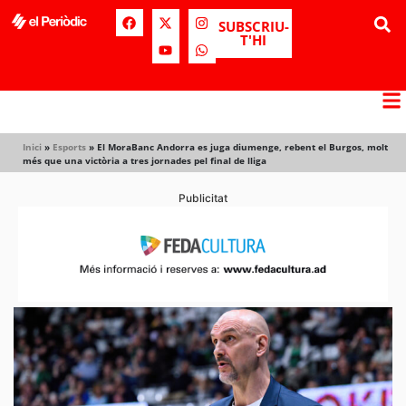
SUBSCRIU-
T'HI
Inici
»
Esports
»
El MoraBanc Andorra es juga diumenge, rebent el Burgos, molt
més que una victòria a tres jornades pel final de lliga
Publicitat