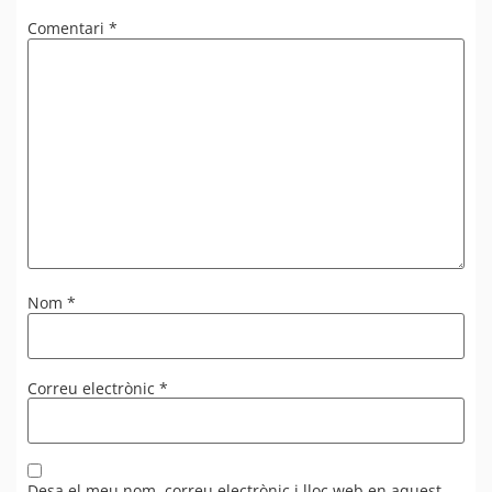
Comentari
*
Nom
*
Correu electrònic
*
Desa el meu nom, correu electrònic i lloc web en aquest