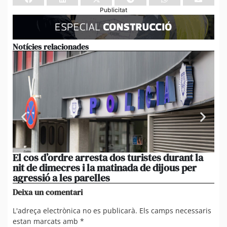
Publicitat
Notícies relacionades
El cos d’ordre arresta dos turistes durant la
Un
nit de dimecres i la matinada de dijous per
en
agressió a les parelles
d’
Deixa un comentari
L'adreça electrònica no es publicarà.
Els camps necessaris
estan marcats amb
*