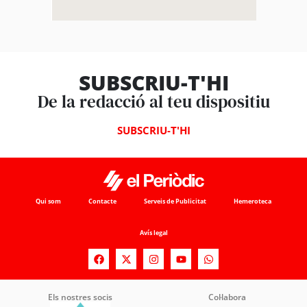
SUBSCRIU-T'HI
De la redacció al teu dispositiu
SUBSCRIU-T'HI
Qui som
Contacte
Serveis de Publicitat
Hemeroteca
Avís legal
Els nostres socis
Col·labora