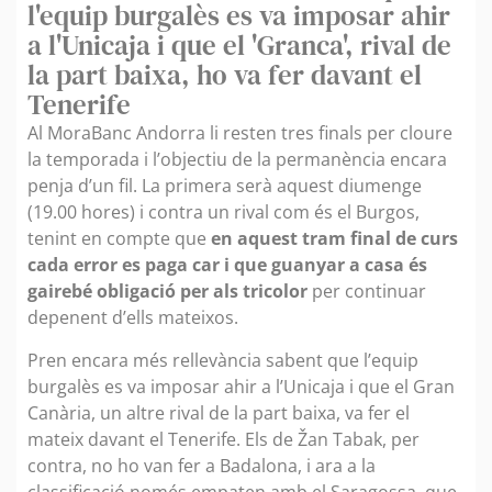
l'equip burgalès es va imposar ahir
a l'Unicaja i que el 'Granca', rival de
la part baixa, ho va fer davant el
Tenerife
Al MoraBanc Andorra li resten tres finals per cloure
la temporada i l’objectiu de la permanència encara
penja d’un fil. La primera serà aquest diumenge
(19.00 hores) i contra un rival com és el Burgos,
tenint en compte que
en aquest tram final de curs
cada error es paga car i que guanyar a casa és
gairebé obligació per als tricolor
per continuar
depenent d’ells mateixos.
Pren encara més rellevància sabent que l’equip
burgalès es va imposar ahir a l’Unicaja i que el Gran
Canària, un altre rival de la part baixa, va fer el
mateix davant el Tenerife. Els de Žan Tabak, per
contra, no ho van fer a Badalona, i ara a la
classificació només empaten amb el Saragossa, que