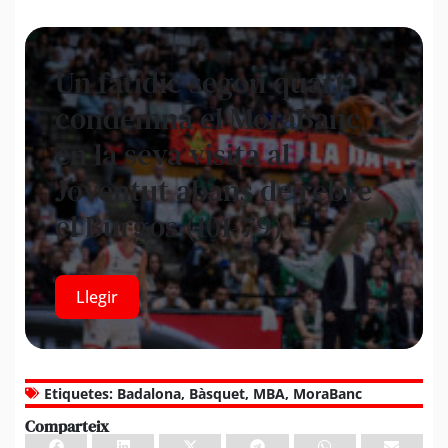
Un fatídic segon quart
condemna el MoraBanc
en la seva visita al
Joventut abans de rebre
el Burgos (101-79)
Llegir
Etiquetes:
Badalona
,
Bàsquet
,
MBA
,
MoraBanc
Comparteix