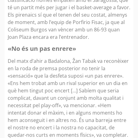
té un partit més per jugar i el basket-average a favor.
Els pirenaics sí que el tenen del seu costat, almenys
de moment, amb l’equip de Porfirio Fisac, ja que al
Coliseum Burgos van vèncer amb un 86-93 quan
Joan Plaza encara era l’entrenador.
«No és un pas enrere»
Del matx d’ahir a Badalona, Žan Tabak va reconèixer
en la roda de premsa posterior no tenir la
«sensació» que la desfeta suposi «un pas enrere».
«Ens hem trobat amb un rival superior en un dia en
què hem tingut poc encert […] Sabíem que seria
complicat, davant un conjunt amb molta qualitat i
necessitat pel play-off», va mencionar. «Hem
intentat donar el màxim, i en alguns moments ho
hem aconseguit i en altres no. És una barreja entre
el nostre no encert i la nostra no capacitat, de
quedar-nos curts en moments físics», va completar.