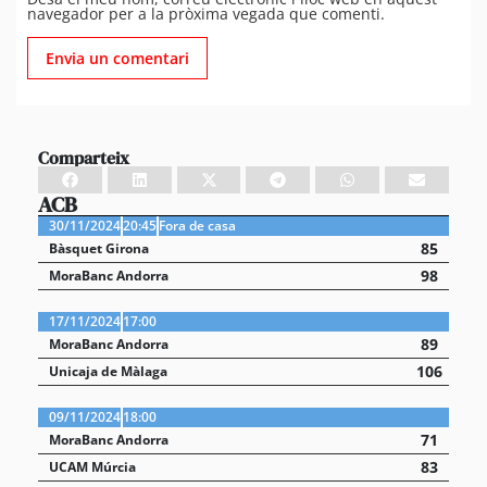
navegador per a la pròxima vegada que comenti.
Comparteix
ACB
30/11/2024
20:45
Fora de casa
85
Bàsquet Girona
98
MoraBanc Andorra
17/11/2024
17:00
89
MoraBanc Andorra
106
Unicaja de Màlaga
09/11/2024
18:00
71
MoraBanc Andorra
83
UCAM Múrcia