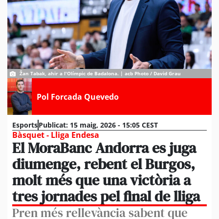
Žan Tabak, ahir a l'Olímpic de Badalona. | acb Photo / David Grau
Pol Forcada Quevedo
Esports
Publicat:
15 maig, 2026 - 15:05 CEST
Bàsquet - Lliga Endesa
El MoraBanc Andorra es juga
diumenge, rebent el Burgos,
molt més que una victòria a
tres jornades pel final de lliga
Pren més rellevància sabent que