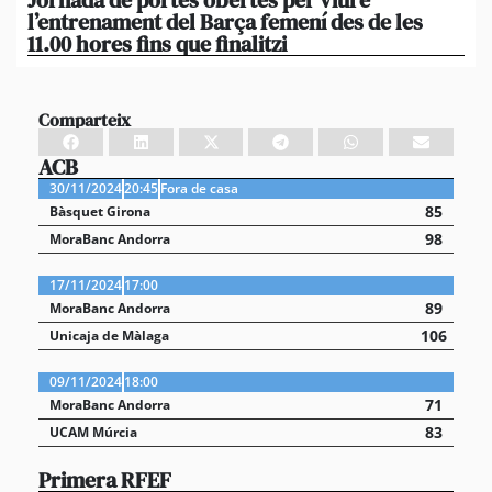
l’entrenament del Barça femení des de les
tu
11.00 hores fins que finalitzi
que
Comparteix
ACB
30/11/2024
20:45
Fora de casa
85
Bàsquet Girona
98
MoraBanc Andorra
17/11/2024
17:00
89
MoraBanc Andorra
106
Unicaja de Màlaga
09/11/2024
18:00
71
MoraBanc Andorra
83
UCAM Múrcia
Primera RFEF