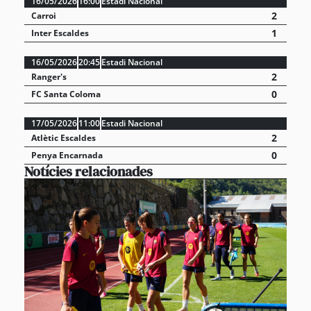
16/05/2026
16:00
Estadi Nacional
2
Carroi
1
Inter Escaldes
16/05/2026
20:45
Estadi Nacional
2
Ranger's
0
FC Santa Coloma
17/05/2026
11:00
Estadi Nacional
2
Atlètic Escaldes
0
Penya Encarnada
Notícies relacionades