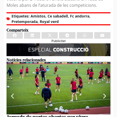
Moles abans de l’aturada de les competicions.
Etiquetes:
Amistos
,
Ce sabadell
,
Fc andorra
,
Pretemporada
,
Royal verd
Comparteix
Publicitat
Notícies relacionades
Jornada de portes obertes per viure
La