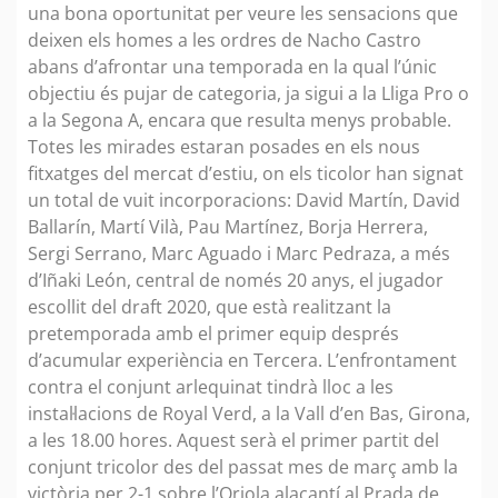
una bona oportunitat per veure les sensacions que
deixen els homes a les ordres de Nacho Castro
abans d’afrontar una temporada en la qual l’únic
objectiu és pujar de categoria, ja sigui a la Lliga Pro o
a la Segona A, encara que resulta menys probable.
Totes les mirades estaran posades en els nous
fitxatges del mercat d’estiu, on els ticolor han signat
un total de vuit incorporacions: David Martín, David
Ballarín, Martí Vilà, Pau Martínez, Borja Herrera,
Sergi Serrano, Marc Aguado i Marc Pedraza, a més
d’Iñaki León, central de només 20 anys, el jugador
escollit del draft 2020, que està realitzant la
pretemporada amb el primer equip després
d’acumular experiència en Tercera. L’enfrontament
contra el conjunt arlequinat tindrà lloc a les
instal·lacions de Royal Verd, a la Vall d’en Bas, Girona,
a les 18.00 hores. Aquest serà el primer partit del
conjunt tricolor des del passat mes de març amb la
victòria per 2-1 sobre l’Oriola alacantí al Prada de