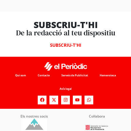
SUBSCRIU-T'HI
De la redacció al teu dispositiu
SUBSCRIU-T'HI
Qui som
Contacte
Serveis de Publicitat
Hemeroteca
Avís legal
Els nostres socis
Col·labora