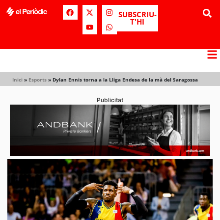
SUBSCRIU-
T'HI
Inici
»
Esports
»
Dylan Ennis torna a la Lliga Endesa de la mà del Saragossa
Publicitat