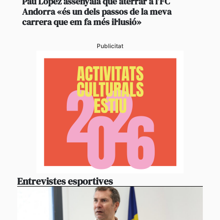
Pau López assenyala que aterrar a l’FC
Andorra «és un dels passos de la meva
carrera que em fa més il·lusió»
Publicitat
Entrevistes esportives