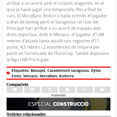
arribat a un acord amb el conjunt aragonès, en el
qual ja havia jugat una temporada, fins a final de
curs. El MoraBanc Andorra havia sotmès el jugador
a dret de tanteig però el Saragossa i el club del
Principat han arribat a un acord de traspàs dels
drets esportius. Amb el Mònaco, el jugador d’1,88
metres d’alçada havia assolit uns registres d’11
punts, 4,5 rebots i 2 assistències de mitjana per
partit en l’arrencada de l’EuroCup. També disputava
la lliga LNB Pro A gala.
Etiquetes:
Bàsuqet
,
Casademont saragossa
,
Dylan
Ennis
,
Mònaco
,
MoraBanc Andorra
Comparteix
Publicitat
Notícies relacionades