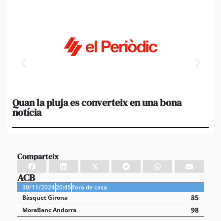
Quan la pluja es converteix en una bona
[A
notícia
in
ca
Comparteix
ACB
30/11/2024
20:45
Fora de casa
85
Bàsquet Girona
98
MoraBanc Andorra