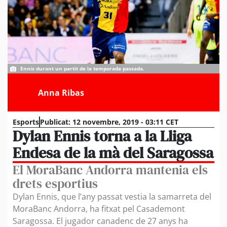
Ennis durant un partit de la temporada passada.
Anna Ribas
Esports
Publicat:
12 novembre, 2019 - 03:11 CET
Dylan Ennis torna a la Lliga
Endesa de la mà del Saragossa
El MoraBanc Andorra mantenia els
drets esportius
Dylan Ennis, que l’any passat vestia la samarreta del
MoraBanc Andorra, ha fitxat pel Casademont
Saragossa. El jugador canadenc de 27 anys ha