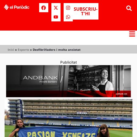
SUBSCRIU-
T'HI
Inici
»
Esports
»
Desfibril·ladors i molta ansietat
Publicitat