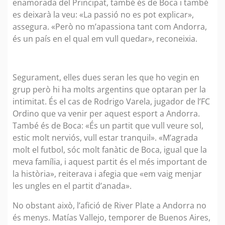
enamorada del Principat, també és de Boca i també
es deixarà la veu: «La passió no es pot explicar»,
assegura. «Però no m’apassiona tant com Andorra,
és un país en el qual em vull quedar», reconeixia.
Segurament, elles dues seran les que ho vegin en
grup però hi ha molts argentins que optaran per la
intimitat. És el cas de Rodrigo Varela, jugador de l’FC
Ordino que va venir per aquest esport a Andorra.
També és de Boca: «És un partit que vull veure sol,
estic molt nerviós, vull estar tranquil». «M’agrada
molt el futbol, sóc molt fanàtic de Boca, igual que la
meva família, i aquest partit és el més important de
la història», reiterava i afegia que «em vaig menjar
les ungles en el partit d’anada».
No obstant això, l’afició de River Plate a Andorra no
és menys. Matías Vallejo, temporer de Buenos Aires,