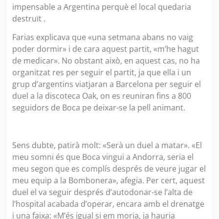
impensable a Argentina perquè el local quedaria
destruït .
Farias explicava que «una setmana abans no vaig
poder dormir» i de cara aquest partit, «m’he hagut
de medicar». No obstant això, en aquest cas, no ha
organitzat res per seguir el partit, ja que ella i un
grup d’argentins viatjaran a Barcelona per seguir el
duel a la discoteca Oak, on es reuniran fins a 800
seguidors de Boca pe deixar-se la pell animant.
Sens dubte, patirà molt: «Serà un duel a matar». «El
meu somni és que Boca vingui a Andorra, seria el
meu segon que es complís després de veure jugar el
meu equip a la Bombonera», afegia. Per cert, aquest
duel el va seguir després d’autodonar-se l’alta de
l’hospital acabada d’operar, encara amb el drenatge
i una faixa: «M’és igual si em moria, ja hauria