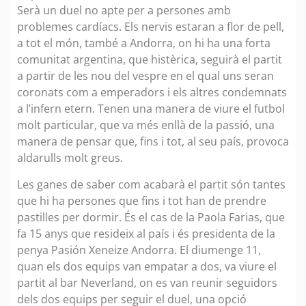
Serà un duel no apte per a persones amb
problemes cardíacs. Els nervis estaran a flor de pell,
a tot el món, també a Andorra, on hi ha una forta
comunitat argentina, que histèrica, seguirà el partit
a partir de les nou del vespre en el qual uns seran
coronats com a emperadors i els altres condemnats
a l’infern etern. Tenen una manera de viure el futbol
molt particular, que va més enllà de la passió, una
manera de pensar que, fins i tot, al seu país, provoca
aldarulls molt greus.
Les ganes de saber com acabarà el partit són tantes
que hi ha persones que fins i tot han de prendre
pastilles per dormir. És el cas de la Paola Farias, que
fa 15 anys que resideix al país i és presidenta de la
penya Pasión Xeneize Andorra. El diumenge 11,
quan els dos equips van empatar a dos, va viure el
partit al bar Neverland, on es van reunir seguidors
dels dos equips per seguir el duel, una opció