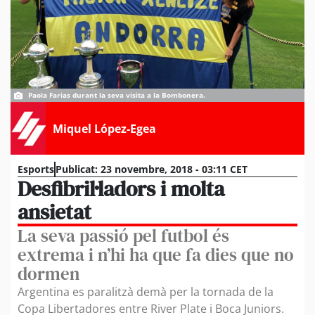
Paola Farias durant la seva visita a la Bombonera.
Miquel López-Egea
Esports
Publicat:
23 novembre, 2018 - 03:11 CET
Desfibril·ladors i molta
ansietat
La seva passió pel futbol és
extrema i n’hi ha que fa dies que no
dormen
Argentina es paralitzà demà per la tornada de la
Copa Libertadores entre River Plate i Boca Juniors.