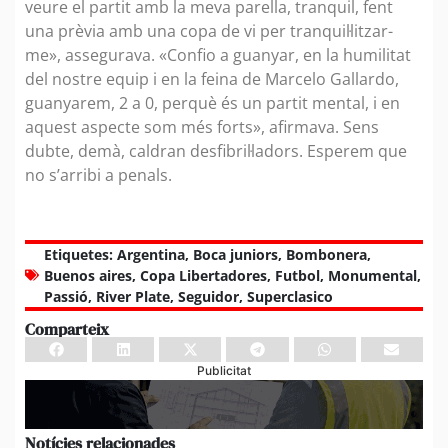
veure el partit amb la meva parella, tranquil, fent
una prèvia amb una copa de vi per tranquil·litzar-
me», assegurava. «Confio a guanyar, en la humilitat
del nostre equip i en la feina de Marcelo Gallardo,
guanyarem, 2 a 0, perquè és un partit mental, i en
aquest aspecte som més forts», afirmava. Sens
dubte, demà, caldran desfibril·ladors. Esperem que
no s’arribi a penals.
Etiquetes:
Argentina
,
Boca juniors
,
Bombonera
,
Buenos aires
,
Copa Libertadores
,
Futbol
,
Monumental
,
Passió
,
River Plate
,
Seguidor
,
Superclasico
Comparteix
Publicitat
Notícies relacionades