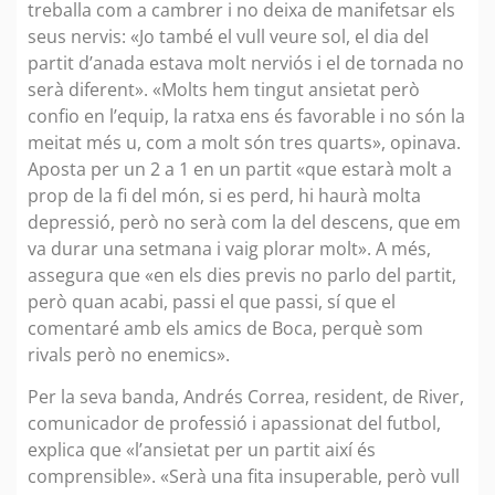
treballa com a cambrer i no deixa de manifetsar els
seus nervis: «Jo també el vull veure sol, el dia del
partit d’anada estava molt nerviós i el de tornada no
serà diferent». «Molts hem tingut ansietat però
confio en l’equip, la ratxa ens és favorable i no són la
meitat més u, com a molt són tres quarts», opinava.
Aposta per un 2 a 1 en un partit «que estarà molt a
prop de la fi del món, si es perd, hi haurà molta
depressió, però no serà com la del descens, que em
va durar una setmana i vaig plorar molt». A més,
assegura que «en els dies previs no parlo del partit,
però quan acabi, passi el que passi, sí que el
comentaré amb els amics de Boca, perquè som
rivals però no enemics».
Per la seva banda, Andrés Correa, resident, de River,
comunicador de professió i apassionat del futbol,
explica que «l’ansietat per un partit així és
comprensible». «Serà una fita insuperable, però vull