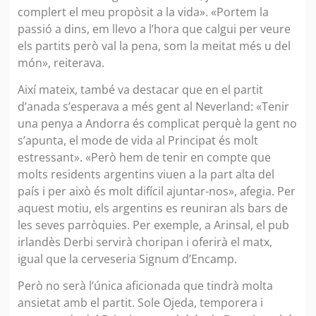
complert el meu propòsit a la vida». «Portem la
passió a dins, em llevo a l’hora que calgui per veure
els partits però val la pena, som la meitat més u del
món», reiterava.
Així mateix, també va destacar que en el partit
d’anada s’esperava a més gent al Neverland: «Tenir
una penya a Andorra és complicat perquè la gent no
s’apunta, el mode de vida al Principat és molt
estressant». «Però hem de tenir en compte que
molts residents argentins viuen a la part alta del
país i per això és molt difícil ajuntar-nos», afegia. Per
aquest motiu, els argentins es reuniran als bars de
les seves parròquies. Per exemple, a Arinsal, el pub
irlandès Derbi servirà choripan i oferirà el matx,
igual que la cerveseria Signum d’Encamp.
Però no serà l’única aficionada que tindrà molta
ansietat amb el partit. Sole Ojeda, temporera i