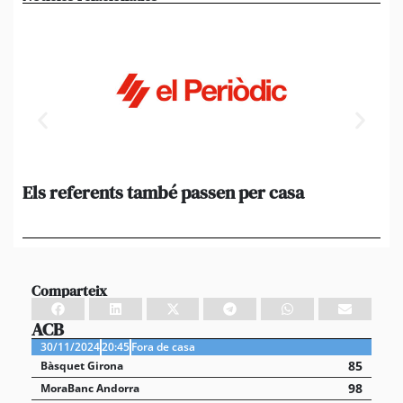
Els referents també passen per casa
El
de
en 
Comparteix
ACB
30/11/2024
20:45
Fora de casa
85
Bàsquet Girona
98
MoraBanc Andorra