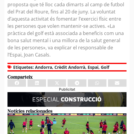
proposta que té lloc cada dimarts al camp de futbol
del Prat del Roure, fins al 20 de juny. La voluntat
d’aquesta activitat és fomentar l’exercici físic entre
les persones que volen mantenir-se actives. «La
pràctica del golf està associada a beneficis com una
bona salut mental i una millora de la salut general
de les persones», va explicar el responsable de
l’Espai, Joan Casals.
Etiquetes:
Andorra
,
Crèdit Andorrà
,
Espai
,
Golf
Comparteix
Publicitat
Notícies relacionades