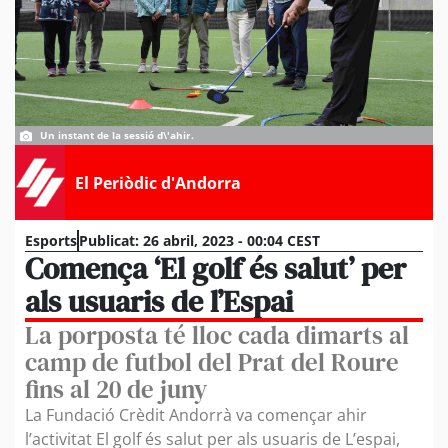
Un instant de la sessió d\'ahir.
El Periòdic d'Andorra
Esports
Publicat:
26 abril, 2023 - 00:04 CEST
Comença ‘El golf és salut’ per
als usuaris de l’Espai
La porposta té lloc cada dimarts al
camp de futbol del Prat del Roure
fins al 20 de juny
La Fundació Crèdit Andorrà va començar ahir
l’activitat El golf és salut per als usuaris de L’espai,