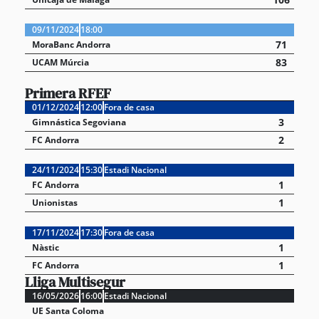
09/11/2024
18:00
71
MoraBanc Andorra
83
UCAM Múrcia
Primera RFEF
01/12/2024
12:00
Fora de casa
3
Gimnástica Segoviana
2
FC Andorra
24/11/2024
15:30
Estadi Nacional
1
FC Andorra
1
Unionistas
17/11/2024
17:30
Fora de casa
1
Nàstic
1
FC Andorra
Lliga Multisegur
16/05/2026
16:00
Estadi Nacional
UE Santa Coloma