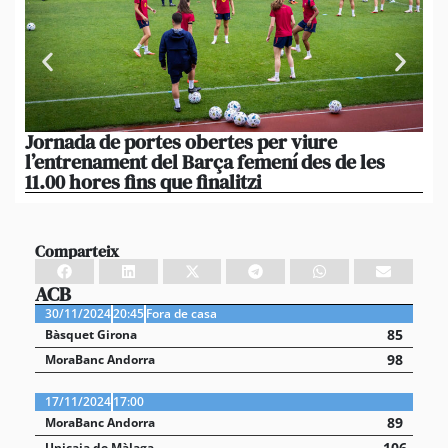
Jornada de portes obertes per viure
La
l’entrenament del Barça femení des de les
tu
11.00 hores fins que finalitzi
que
Comparteix
ACB
30/11/2024
20:45
Fora de casa
85
Bàsquet Girona
98
MoraBanc Andorra
17/11/2024
17:00
89
MoraBanc Andorra
106
Unicaja de Màlaga