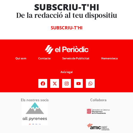
SUBSCRIU-T'HI
De la redacció al teu dispositiu
SUBSCRIU-T'HI
Qui som
Contacte
Serveis de Publicitat
Hemeroteca
Avís legal
Els nostres socis
Col·labora