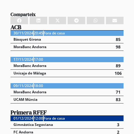
Comparteix
ACB
30/11/2024
20:45
Fora de casa
85
Bàsquet Girona
98
MoraBanc Andorra
17/11/2024
17:00
89
MoraBanc Andorra
106
Unicaja de Màlaga
09/11/2024
18:00
71
MoraBanc Andorra
83
UCAM Múrcia
Primera RFEF
01/12/2024
12:00
Fora de casa
3
Gimnástica Segoviana
2
FC Andorra