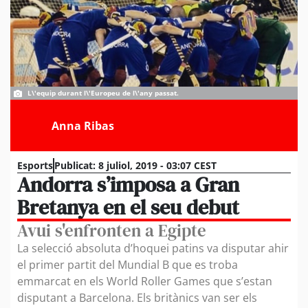
L\'equip durant l\'Europeu de l\'any passat.
Anna Ribas
Esports
Publicat:
8 juliol, 2019 - 03:07 CEST
Andorra s’imposa a Gran
Bretanya en el seu debut
Avui s'enfronten a Egipte
La selecció absoluta d’hoquei patins va disputar ahir
el primer partit del Mundial B que es troba
emmarcat en els World Roller Games que s’estan
disputant a Barcelona. Els britànics van ser els