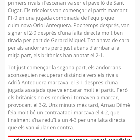
primers rivals i l’escenari va ser el pavelló de Sant
Cugat. Els tricolors van començar el partit marcant
l’1-0 en una jugada combinada de l’equip que
culminava Oriol Antequera. Poc temps després, van
signar el 2-0 després d’una falta directa molt ben
tirada per part de Gerard Miquel. Tot anava de cara
per als andorrans però just abans d’arribar a la
mitja part, els britànics han anotat el 2-1.
Tot just començar la segona part, els andorrans
aconseguien recuperar distància vers els rivals i
Adrià Antequera marcava el 3-1 després d’una
jugada assajada que va encarar molt el partit. Però
els britànics no es rendien i tornaven a marcar,
provocant el 3-2. Uns minuts més tard, Arnau Dilmé
feia molt bé un contraatac i marcava el 4-2, que
finalment s’ha reduït a un 4-3 per una falta directa
que els van xiular en contra.