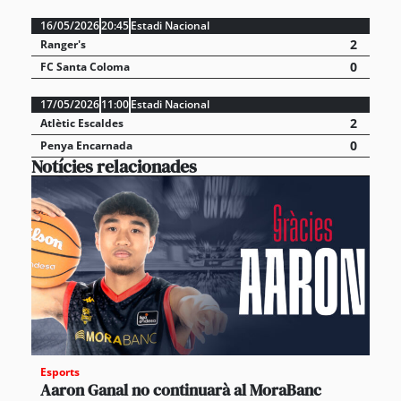
16/05/2026
20:45
Estadi Nacional
2
Ranger's
0
FC Santa Coloma
17/05/2026
11:00
Estadi Nacional
2
Atlètic Escaldes
0
Penya Encarnada
Notícies relacionades
Esports
Aaron Ganal no continuarà al MoraBanc