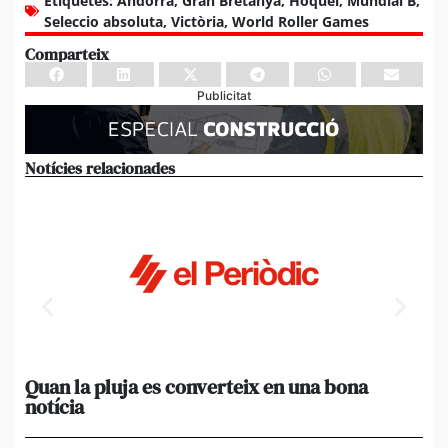
Etiquetes:
Andorra
,
Gran Bretanya
,
Hoquei
,
Mundial B
,
Seleccio absoluta
,
Victòria
,
World Roller Games
Comparteix
Publicitat
Notícies relacionades
Quan la pluja es converteix en una bona
[A
notícia
in
ca