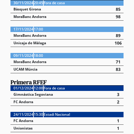
30/11/2024
20:45
Fora de casa
85
Bàsquet Girona
98
MoraBanc Andorra
17/11/2024
17:00
89
MoraBanc Andorra
106
Unicaja de Màlaga
09/11/2024
18:00
71
MoraBanc Andorra
83
UCAM Múrcia
Primera RFEF
01/12/2024
12:00
Fora de casa
3
Gimnástica Segoviana
2
FC Andorra
24/11/2024
15:30
Estadi Nacional
1
FC Andorra
1
Unionistas