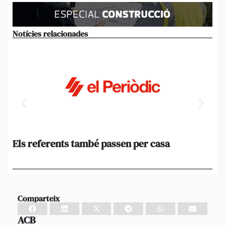
Notícies relacionades
Els referents també passen per casa
El
de
en 
Comparteix
ACB