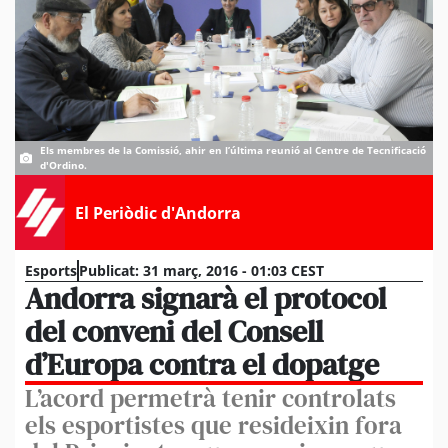
Els membres de la Comissió, ahir en l’última reunió al Centre de Tecnificació
d'Ordino.
El Periòdic d'Andorra
Esports
Publicat:
31 març, 2016 - 01:03 CEST
Andorra signarà el protocol
del conveni del Consell
d’Europa contra el dopatge
L’acord permetrà tenir controlats
els esportistes que resideixin fora