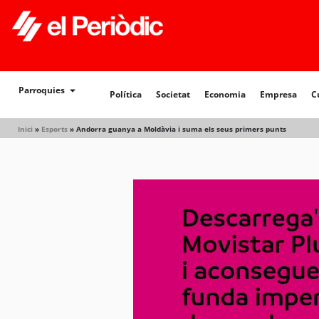
Política
Societat
Economia
Empresa
Cultur
Parroquies
Política
Societat
Economia
Empresa
C
Inici
»
Esports
»
Andorra guanya a Moldàvia i suma els seus primers punts