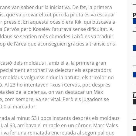
ans van saber dur la iniciativa. De fet, la primera
P
s, que va provar el xut però la pilota es va escapar
er pressió. En aquesta ocasió era Kiki qui buscava a
a Cervós però Koselev l’aturava sense dificultat. A
ldaus se sentien més còmodes i això es va traduir
op de l’àrea que aconseguien gràcies a transicions
casió dels moldaus i, amb ella, la primera gran
pecialment entonat i va delectar els espectadors
 moldaus volguessin dur la batuta, els tricolor no
ó. Al 23 ho intentaven Txus i Cervós, poc després
eia des de la defensa, on van destacar un Max
L
e, com sempre, va ser vital. Però els jugadors se
 0-0 al marcador.
rada al minut 53 i pocs instants després els moldaus
I, al 63, arribava el miracle en un córner. Marc Vales
er i va fer una rematada encreuada al segon pal que