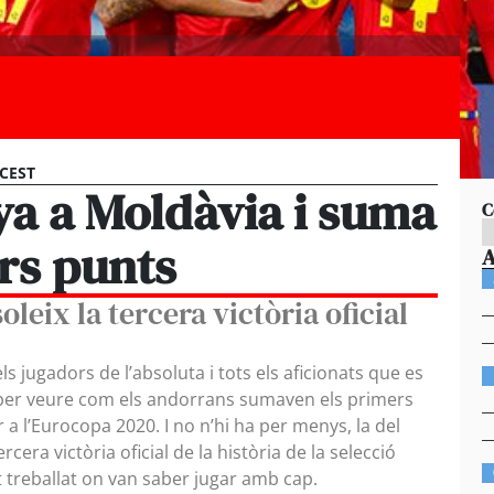
 CEST
a a Moldàvia i suma
C
rs punts
oleix la tercera victòria oficial
els jugadors de l’absoluta i tots els aficionats que es
l per veure com els andorrans sumaven els primers
r a l’Eurocopa 2020. I no n’hi ha per menys, la del
cera victòria oficial de la història de la selecció
it treballat on van saber jugar amb cap.