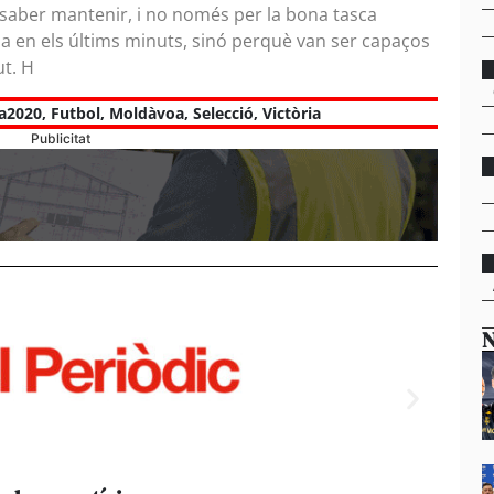
n saber mantenir, i no només per la bona tasca
a en els últims minuts, sinó perquè van ser capaços
ut. H
a2020
,
Futbol
,
Moldàvoa
,
Selecció
,
Victòria
Publicitat
N