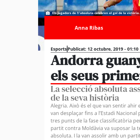
Els jugadors de l\'absoluta celebren el gol de la victòria.
Anna Ribas
Esports
Publicat:
12 octubre, 2019 - 01:10
Andorra guany
els seus prime
La selecció absoluta ass
de la seva història
Alegria. Això és el que van sentir ahir 
van desplaçar fins a l’Estadi Naciona
tres punts de la fase classificatòria pe
partit contra Moldàvia va suposar la ter
absoluta. I la van assolir amb un part