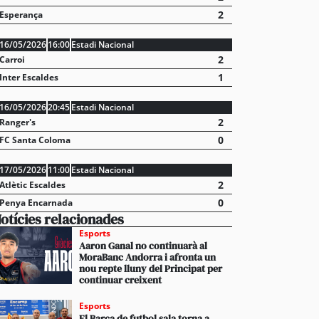
2
Esperança
16/05/2026
16:00
Estadi Nacional
2
Carroi
1
Inter Escaldes
16/05/2026
20:45
Estadi Nacional
2
Ranger's
0
FC Santa Coloma
17/05/2026
11:00
Estadi Nacional
2
Atlètic Escaldes
0
Penya Encarnada
otícies relacionades
Esports
Aaron Ganal no continuarà al
MoraBanc Andorra i afronta un
nou repte lluny del Principat per
continuar creixent
Esports
El Barça de futbol sala torna a