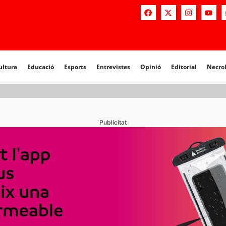
a
Educació
Esports
Entrevistes
Opinió
Editorial
Necrològiq
ultura
Educació
Esports
Entrevistes
Opinió
Editorial
Necro
Publicitat