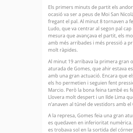
Els primers minuts de partit els andorr
ocasió va ser a peus de Moi San Nicolá
fregant el pal. Al minut 8 tornaven a f
Ludo, que va centrar al segon pal cap 
mesura que avançava el partit, els mo
amb més arribades i més pressió a pr
molt ràpides.
Al minut 19 arribava la primera gran o
aturada de Gomes, que ahir estava es
amb una gran actuació. Encara que els
els ho permetien i seguien fent pressi
Marcio. Però la bona feina també es f
Llovera molt despert i un Ilde Lima qu
n’anaven al túnel de vestidors amb el
A la represa, Gomes feia una gran atu
es quedaven en inferioritat numèrica. 
es trobava sol en la sortida del córn