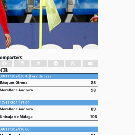
omparteix
ACB
30/11/2024
20:45
Fora de casa
85
Bàsquet Girona
98
MoraBanc Andorra
17/11/2024
17:00
89
MoraBanc Andorra
106
Unicaja de Màlaga
09/11/2024
18:00