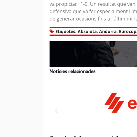
va propiciar l’1-0. Un resultat que va
defensiva que va fer especialment Lim
de generar ocasions fins a l’últim min
Etiquetes:
Absoluta
,
Andorra
,
Eurocop
Notícies relacionades