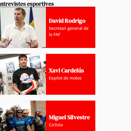
ntrevistes esportives
David Rodrigo
Secretari general de
la FAF
Xavi Cardelús
Expilot de motos
Miguel Silvestre
Ciclista