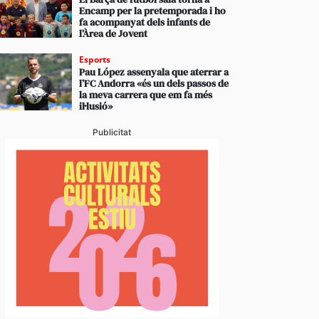
vídeos] L’arribada d’una esperada i intensa tempesta
Encamp per la pretemporada i ho
anyada de calamarsa no dona treva
fa acompanyat dels infants de
l’Àrea de Jovent
Esports
Pau López assenyala que aterrar a
l’FC Andorra «és un dels passos de
la meva carrera que em fa més
il·lusió»
Publicitat