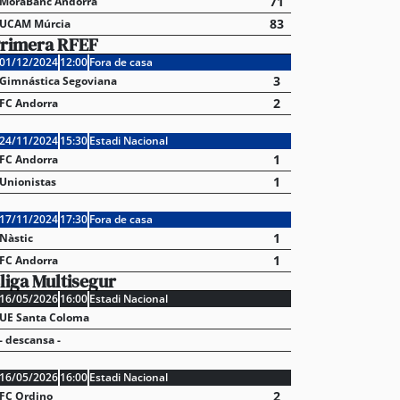
71
MoraBanc Andorra
83
UCAM Múrcia
rimera RFEF
01/12/2024
12:00
Fora de casa
3
Gimnástica Segoviana
2
FC Andorra
24/11/2024
15:30
Estadi Nacional
1
FC Andorra
1
Unionistas
17/11/2024
17:30
Fora de casa
1
Nàstic
1
FC Andorra
liga Multisegur
16/05/2026
16:00
Estadi Nacional
UE Santa Coloma
- descansa -
16/05/2026
16:00
Estadi Nacional
2
FC Ordino