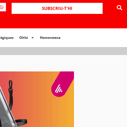
ues
Oh!si
Hemeroteca
SUBSCRIU-T'HI
lògiques
Oh!si
Hemeroteca