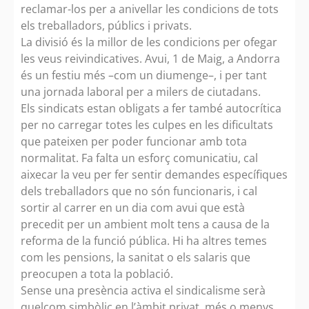
reclamar-los per a anivellar les condicions de tots
els treballadors, públics i privats.
La divisió és la millor de les condicions per ofegar
les veus reivindicatives. Avui, 1 de Maig, a Andorra
és un festiu més –com un diumenge–, i per tant
una jornada laboral per a milers de ciutadans.
Els sindicats estan obligats a fer també autocrítica
per no carregar totes les culpes en les dificultats
que pateixen per poder funcionar amb tota
normalitat. Fa falta un esforç comunicatiu, cal
aixecar la veu per fer sentir demandes específiques
dels treballadors que no són funcionaris, i cal
sortir al carrer en un dia com avui que està
precedit per un ambient molt tens a causa de la
reforma de la funció pública. Hi ha altres temes
com les pensions, la sanitat o els salaris que
preocupen a tota la població.
Sense una presència activa el sindicalisme serà
quelcom simbòlic en l’àmbit privat, més o menys