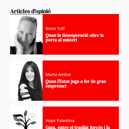
Articles d'opinió
Roser Coll
Quan la desesperació obre la
porta al misteri
Marta Ambor
Quan l’Estat juga a fer de gran
empresari
Hope Palestina
Gaza, entre el trasllat forçós i la