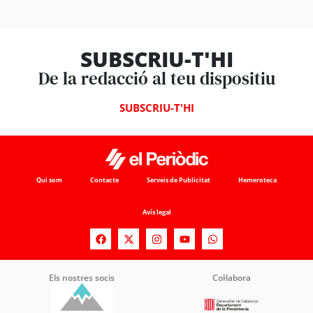
SUBSCRIU-T'HI
De la redacció al teu dispositiu
SUBSCRIU-T'HI
Qui som
Contacte
Serveis de Publicitat
Hemeroteca
Avís legal
Els nostres socis
Col·labora